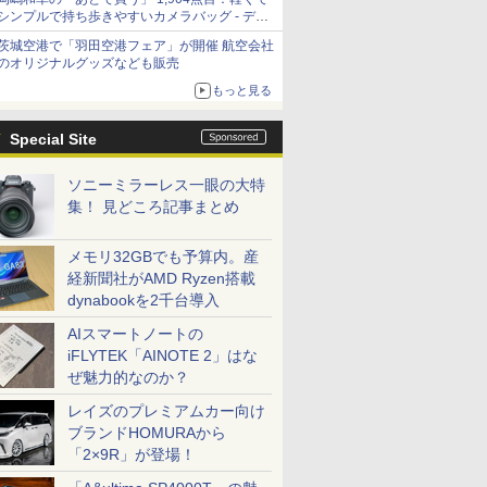
シンプルで持ち歩きやすいカメラバッグ - デジ
カメ Watch
茨城空港で「羽田空港フェア」が開催 航空会社
のオリジナルグッズなども販売
もっと見る
Special Site
ソニーミラーレス一眼の大特
集！ 見どころ記事まとめ
メモリ32GBでも予算内。産
経新聞社がAMD Ryzen搭載
dynabookを2千台導入
AIスマートノートの
iFLYTEK「AINOTE 2」はな
ぜ魅力的なのか？
レイズのプレミアムカー向け
ブランドHOMURAから
「2×9R」が登場！