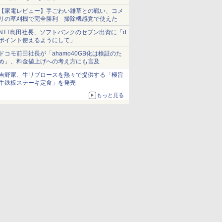
【家電レビュー】手ごわい雑草との戦い、コメ
リの草刈機で完全勝利 掃除機感覚で使えた
NTT島田社長、ソフトバンクのセブン出資に「d
ポイント使えるようにして」
ドコモ前田社長が「ahamo40GB化は検証のた
め」、料金値上げへの考え方にも言及
吉野家、牛リブロースを熱々で提供する「極旨
牛鉄板ステーキ定食」を発売
もっと見る