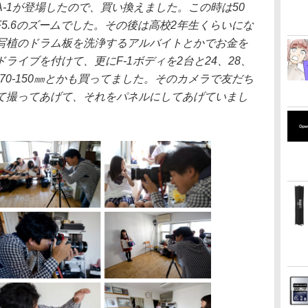
-1が登場したので、買い換えました。この時は50
㎜ F5.6のズームでした。その後は高校2年生くらいにな
写植のドラム板を洗浄するアルバイトとかでお金を
ライブを付けて、更にF-1ボディを2台と24、28、
㎜、70-150㎜とかも買ってました。そのカメラで友だち
て撮ってあげて、それをパネルにしてあげていまし