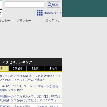
Impress サイト
全カテゴリ
モニター
プリンター
アクセスランキング
時間
24時間
1週間
1カ月
カメラバカにつける薬 in デジカメ Watch：こう
いうのはフィールドズームと呼ぼう
「α7 IV」「α7 III」ズームレンズキットが刷新
同梱レンズがII型に
赤城耕一の「アカギカメラ」 第146回：PRO銘
の魚眼レンズを手にして思う、マイクロフォー
サーズへの期待と可能性
岡嶋和幸の「あとで買う」 1,904点目：軽くて