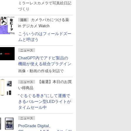
ミラーレスカメラで写真絵日記
づくり
カメラバカにつける薬
漫画
in デジカメ Watch
こういうのはフィールドズー
ムと呼ぼう
ニュース
ChatGPT内でアドビ製品の
機能が使える統合プラグイン
画像・動画の作成を対話で
【厳選】本日のお買
ニュース
い得商品
“ぐるぐる巻き”にして運搬で
きるバルーン型LEDライトが
タイムセール中
ニュース
ProGrade Digital、