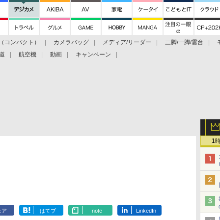
（コンパクト）
カメラバッグ
メディア/リーダー
三脚/一脚/雲台
道
航空機
動画
キャンペーン
1
ェア
はてブ
note
LinkedIn