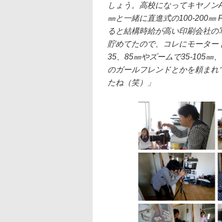
しょう。高校になってキヤノンA
㎜と一緒に直進式の100-200
ると結構時給が高い印刷会社の
貯めてたので、コレにモータード
35、85㎜やズームで35-105
のガールフレンドとかを頼まれ
たね（笑）」