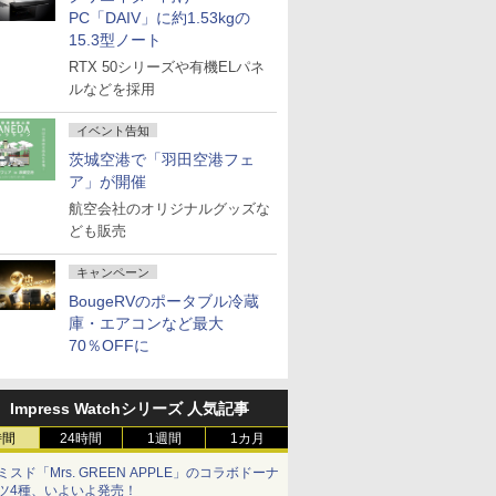
PC「DAIV」に約1.53kgの
15.3型ノート
RTX 50シリーズや有機ELパネ
ルなどを採用
イベント告知
茨城空港で「羽田空港フェ
ア」が開催
航空会社のオリジナルグッズな
ども販売
キャンペーン
BougeRVのポータブル冷蔵
庫・エアコンなど最大
70％OFFに
Impress Watchシリーズ 人気記事
時間
24時間
1週間
1カ月
ミスド「Mrs. GREEN APPLE」のコラボドーナ
ツ4種、いよいよ発売！