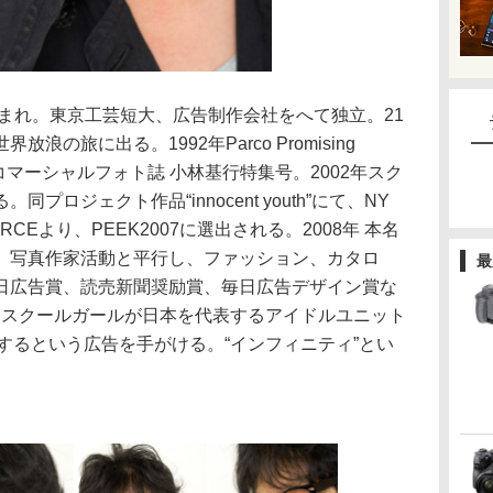
生まれ。東京工芸短大、広告制作会社をへて独立。21
の旅に出る。1992年Parco Promising
000年コマーシャルフォト誌 小林基行特集号。2002年スク
ロジェクト作品“innocent youth”にて、NY
RCEより、PEEK2007に選出される。2008年 本名
。写真作家活動と平行し、ファッション、カタロ
最
日広告賞、読売新聞奨励賞、毎日広告デザイン賞な
作品スクールガールが日本を代表するアイドルユニット
クするという広告を手がける。“インフィニティ”とい