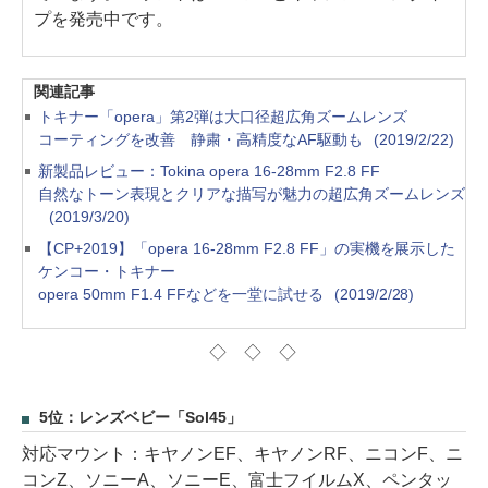
プを発売中です。
関連記事
トキナー「opera」第2弾は大口径超広角ズームレンズ
コーティングを改善 静粛・高精度なAF駆動も
(2019/2/22)
新製品レビュー：Tokina opera 16-28mm F2.8 FF
自然なトーン表現とクリアな描写が魅力の超広角ズームレンズ
(2019/3/20)
【CP+2019】「opera 16-28mm F2.8 FF」の実機を展示した
ケンコー・トキナー
opera 50mm F1.4 FFなどを一堂に試せる
(2019/2/28)
◇ ◇ ◇
5位：レンズベビー「Sol45」
対応マウント：キヤノンEF、キヤノンRF、ニコンF、ニ
コンZ、ソニーA、ソニーE、富士フイルムX、ペンタッ