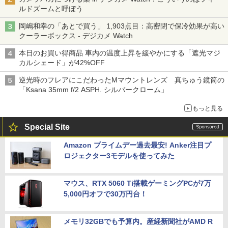
ルドズームと呼ぼう
岡嶋和幸の「あとで買う」 1,903点目：高密閉で保冷効果が高い
クーラーボックス - デジカメ Watch
本日のお買い得商品 車内の温度上昇を緩やかにする「遮光マジ
カルシェード」が42%OFF
逆光時のフレアにこだわったMマウントレンズ 真ちゅう鏡筒の
「Ksana 35mm f/2 ASPH. シルバークローム」
もっと見る
Special Site
Amazon プライムデー過去最安! Anker注目プ
ロジェクター3モデルを使ってみた
マウス、RTX 5060 Ti搭載ゲーミングPCが7万
5,000円オフで30万円台！
メモリ32GBでも予算内。産経新聞社がAMD R