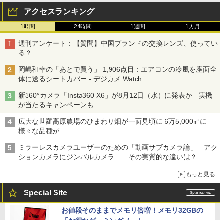
アクセスランキング
1時間
24時間
1週間
1カ月
週刊アンケート：【質問】中国ブランドの交換レンズ、使ってい
る？
岡嶋和幸の「あとで買う」 1,906点目：エアコンの冷風を座面全
体に送るシートカバー - デジカメ Watch
新360°カメラ「Insta360 X6」が8月12日（水）に発表か 実機
が当たるキャンペーンも
広大な世羅高原農場のひまわり畑が一面見頃に 6万5,000㎡に
様々な品種が
ミラーレスカメラユーザーのための「動画サブカメラ論」 アク
ションカメラにジンバルカメラ……その実質的な違いは？
もっと見る
Special Site
お値段そのままでメモリ倍増！メモリ32GBの