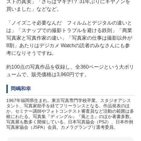
ストの真実」「さらばマキナ!？ 31年ぶりにキヤノンを
買いました」などなど。
「ノイズこそ必要なんだ フィルムとデジタルの違いと
は」「スナップでの撮影トラブルを避ける鉄則」「商業
写真家と写真作家の違い」「写真家の仕事は撮影以外が
8割」あたりはデジカメ Watchの読者のみなさんにも参
考になりそうですね。
約100点の写真作品を収録し、全360ページという大ボリ
ュームで、販売価格は3,960円です。
岡嶋和幸
1967年福岡県生まれ。東京写真専門学校卒業。スタジオアシス
タント、写真家助手を経てフリーランスとなる。作品発表のほ
か、セミナー講師やフォトコンテスト審査員など活動の範囲は多
岐にわたる。写真集『ディングル』『風と土』のほか著書多数。
写真展も数多く開催している。日本写真協会（PSJ）、日本作例
写真家協会（JSPA）会員。カメラグランプリ選考委員。