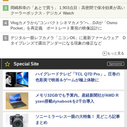
岡嶋和幸の「あとで買う」 1,903点目：高密閉で保冷効果が高い
クーラーボックス - デジカメ Watch
Vlogカメラから“コンパクトシネマカメラ”へ…DJIが「Osmo
Pocket」を再定義 ポートレート重視の映像設計に
デジタル一眼レフカメラ「ニコンD6」に最新ファームウェア D
タイプレンズで露出アンダーになる現象の修正など
もっと見る
Special Site
ハイグレードテレビ「TCL Q7D Pro」。圧巻の
色彩美で映画＆ゲームが極上体験に
メモリ32GBでも予算内。産経新聞社がAMD R
yzen搭載dynabookを2千台導入
ソニーミラーレス一眼の大特集！ 見どころ記事
まとめ