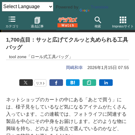
Powered by
Translate
岡嶋和幸の「あとで買う」
カテゴリ
過去記事
検索
Impressサイト
1,700点目：サッと広げてクルッと丸められる工具
バッグ
tool zone「ロール式工具バッグ」
岡嶋和幸
2026年1月15日 07:55
リスト
ネットショップのカートの中にある「あとで買う」に
は、様子見をしているなど気になるアイテムがたくさん
入っています。この連載では、フォトライフに関連する
製品を中心にその中身をお届けします。どのような物に
興味を持ち、どのような視点で選んでいるのかなど、