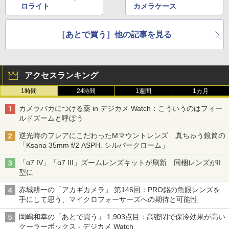
ロライト
カメラケース
［あとで買う］他の記事を見る
アクセスランキング
1時間
24時間
1週間
1カ月
カメラバカにつける薬 in デジカメ Watch：こういうのはフィー
ルドズームと呼ぼう
逆光時のフレアにこだわったMマウントレンズ 真ちゅう鏡筒の
「Ksana 35mm f/2 ASPH. シルバークローム」
「α7 IV」「α7 III」ズームレンズキットが刷新 同梱レンズがII
型に
赤城耕一の「アカギカメラ」 第146回：PRO銘の魚眼レンズを
手にして思う、マイクロフォーサーズへの期待と可能性
岡嶋和幸の「あとで買う」 1,903点目：高密閉で保冷効果が高い
クーラーボックス - デジカメ Watch