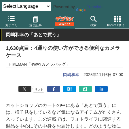
Powered by
Translate
デジカメ Watch
撮影用品
カメラバッグ
カテゴリ
過去記事
検索
Impressサイト
岡嶋和幸の「あとで買う」
1,630点目：4通りの使い方ができる便利なカメラ
ケース
HIKEMAN「4WAYカメラバッグ」
岡嶋和幸
2025年11月6日 07:00
リスト
ネットショップのカートの中にある「あとで買う」に
は、様子見をしているなど気になるアイテムがたくさん
入っています。この連載では、フォトライフに関連する
製品を中心にその中身をお届けします。どのような物に