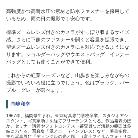
高強度かつ高耐水圧の素材と防水ファスナーを採用して
いるため、雨の日の撮影でも安心です。
標準ズームレンズ付きのカメラがすっぽり収まるサイズ
感。さらに下側のファスナーを開くと容量を拡張でき、
望遠ズームレンズ付きのカメラにも対応できるようにな
ります。ショルダーバッグやウエストバッグ、インナー
バッグとしても使うことができて便利。
これからの紅葉シーズンなど、山歩きを楽しみながらの
撮影でいろいろ役に立つでしょう。色はブラック、パー
プル、グレーが選べます。
岡嶋和幸
1967年、福岡県生まれ。東京写真専門学校卒業。スタジオアシ
スタント、写真家助手を経てフリーランスとなる。作品発表のほ
か、セミナー講師やフォトコンテスト審査員など活動の範囲は多
岐にわたる。写真集「風と土」（インプレス）など、著書多数。
主な写真展に「ディングルの光と風」（富士フイルムフォトサロ