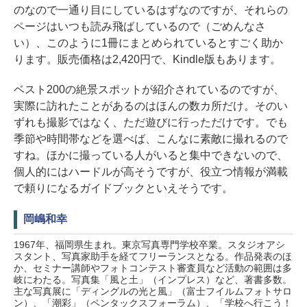
のなので一通り目にしているはずなのですが、それらの
ページはいつも読み飛ばしているので（ごめんなさ
い）、このように1冊にまとめられているとすごく助か
ります。販売価格は2,420円で、Kindle版もあります。
ベスト200の絶景スポットが紹介されているのですが、
実際に訪れたことがあるのはほんの数カ所だけ。そのい
ずれも撮影ではなく、ただ遊びに行っただけです。でも
季節や時間帯などを選べば、こんなに素敵に撮れるので
すね。ほかに撮っている人がいると集中できないので、
個人的にはハードルが高そうですが、役立つ情報が満載
で頼りになるガイドブックといえそうです。
岡嶋和幸
1967年、福岡県生まれ。東京写真専門学校卒業。スタジオアシ
スタント、写真家助手を経てフリーランスとなる。作品発表のほ
か、セミナー講師やフォトコンテスト審査員など活動の範囲は多
岐にわたる。写真集「風と土」（インプレス）など、著書多数。
主な写真展に「ディングルの光と風」（富士フイルムフォトサロ
ン）、「潮彩」（ペンタックスフォーラム）、「学校へ行こう！