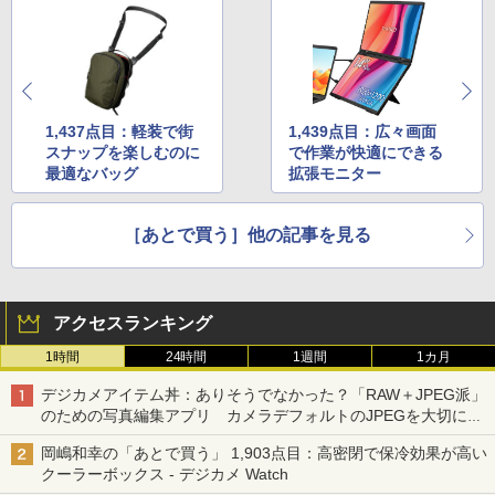
1,437点目：軽装で街
1,439点目：広々画面
スナップを楽しむのに
で作業が快適にできる
最適なバッグ
拡張モニター
［あとで買う］他の記事を見る
アクセスランキング
1時間
24時間
1週間
1カ月
デジカメアイテム丼：ありそうでなかった？「RAW＋JPEG派」
のための写真編集アプリ カメラデフォルトのJPEGを大切にす
る「Filmator」
岡嶋和幸の「あとで買う」 1,903点目：高密閉で保冷効果が高い
クーラーボックス - デジカメ Watch