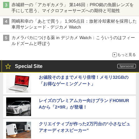
赤城耕一の「アカギカメラ」 第146回：PRO銘の魚眼レンズを
手にして思う、マイクロフォーサーズへの期待と可能性
岡嶋和幸の「あとで買う」 1,905点目：放射冷却素材を採用した
車用サンシェード - デジカメ Watch
カメラバカにつける薬 in デジカメ Watch：こういうのはフィー
ルドズームと呼ぼう
もっと見る
Special Site
お値段そのままでメモリ倍増！メモリ32GBの
「お得なゲーミングノート」
レイズのプレミアムカー向けブランドHOMUR
Aから「2×9R」が登場！
クリエイティブが作った2万円台の“小さなピュ
アオーディオスピーカー”