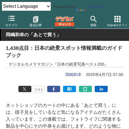
Powered by
Translate
デジカメ Watch
撮影情報
風景
カテゴリ
過去記事
検索
Impressサイト
岡嶋和幸の「あとで買う」
1,438点目：日本の絶景スポット情報満載のガイド
ブック
デジタルカメラマガジン『日本の絶景写真ベスト200』
岡嶋和幸
2025年4月7日 07:00
リスト
ネットショップのカートの中にある「あとで買う」に
は、様子見をしているなど気になるアイテムがたくさん
入っています。この連載では、フォトライフに関連する
製品を中心にその中身をお届けします。どのような物に