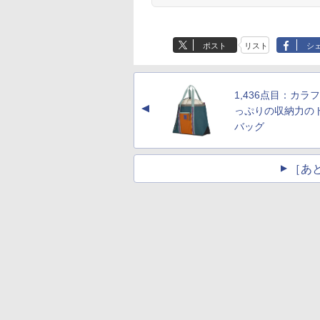
ポスト
リスト
シ
1,436点目：カラ
▲
っぷりの収納力の
バッグ
［あ