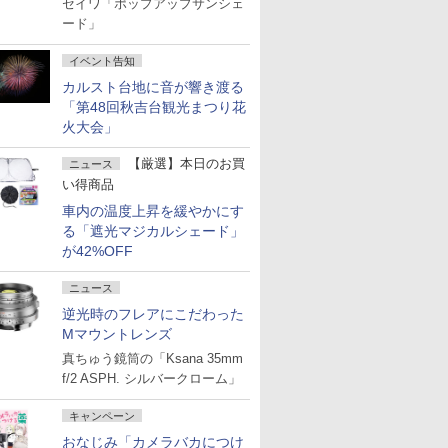
セイワ「ポップアップサンシェ
ード」
イベント告知
カルスト台地に音が響き渡る
「第48回秋吉台観光まつり花
火大会」
【厳選】本日のお買
ニュース
い得商品
車内の温度上昇を緩やかにす
る「遮光マジカルシェード」
が42%OFF
ニュース
逆光時のフレアにこだわった
Mマウントレンズ
真ちゅう鏡筒の「Ksana 35mm
f/2 ASPH. シルバークローム」
キャンペーン
おなじみ「カメラバカにつけ