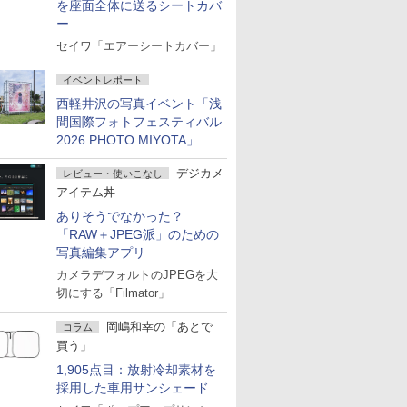
を座面全体に送るシートカバ
ー
セイワ「エアーシートカバー」
イベントレポート
西軽井沢の写真イベント「浅
間国際フォトフェスティバル
2026 PHOTO MIYOTA」が
開幕
デジカメ
レビュー・使いこなし
アイテム丼
ありそうでなかった？
「RAW＋JPEG派」のための
写真編集アプリ
カメラデフォルトのJPEGを大
切にする「Filmator」
岡嶋和幸の「あとで
コラム
買う」
1,905点目：放射冷却素材を
採用した車用サンシェード