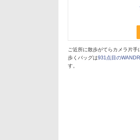
ご近所に散歩がてらカメラ片手
歩くバッグは
931点目のWAN
す。