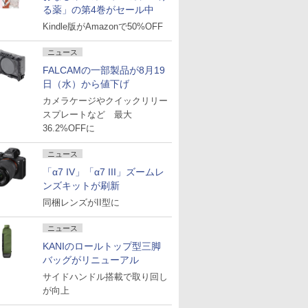
る薬」の第4巻がセール中
Kindle版がAmazonで50%OFF
ニュース
FALCAMの一部製品が8月19
日（水）から値下げ
カメラケージやクイックリリー
スプレートなど 最大
36.2%OFFに
ニュース
「α7 IV」「α7 III」ズームレ
ンズキットが刷新
同梱レンズがII型に
ニュース
KANIのロールトップ型三脚
バッグがリニューアル
サイドハンドル搭載で取り回し
が向上