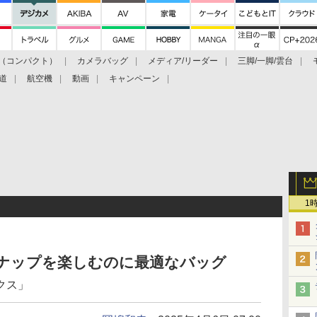
（コンパクト）
カメラバッグ
メディア/リーダー
三脚/一脚/雲台
道
航空機
動画
キャンペーン
1
街スナップを楽しむのに最適なバッグ
クス」