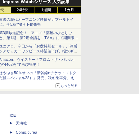
Impress Watchシリーズ 人気記事
時間
24時間
1週間
1カ月
東映の歴代オープニング映像がカプセルトイ
に。全5種で8月下旬発売
第3期放送記念！ アニメ「薬屋のひとりご
と」第1期・第2期全話を「TVer」にて期間限定
で順次無料配信開始
ユニクロ、今日から「お盆特別セール」。涼感
シアサッカーワンピース待望値下げ、撥水ギア
ショーツは1990円に
Amazon、ウイスキー「フロム・ザ・バレル」
が“4402円”で再び登場！
はやぶさ50％オフの「新幹線eチケット（トク
だ値スペシャル28）」発売。秋冬乗車分、えき
ねっと限定
もっと見る
ICE
天海社
ス
Comic curea