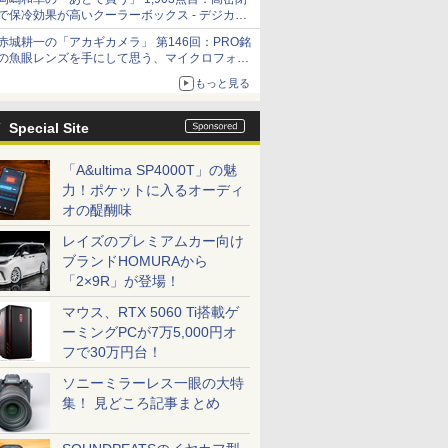
「Filmator」
で保冷効果が高いクーラーボックス - デジカメ
Watch
赤城耕一の「アカギカメラ」 第146回：PRO銘
の魚眼レンズを手にして思う、マイクロフォー
サーズへの期待と可能性
もっと見る
Special Site
「A&ultima SP4000T」の魅
力！ポケットに入るオーディ
オの醍醐味
レイズのプレミアムカー向け
ブランドHOMURAから
「2×9R」が登場！
マウス、RTX 5060 Ti搭載ゲ
ーミングPCが7万5,000円オ
フで30万円台！
ソニーミラーレス一眼の大特
集！ 見どころ記事まとめ