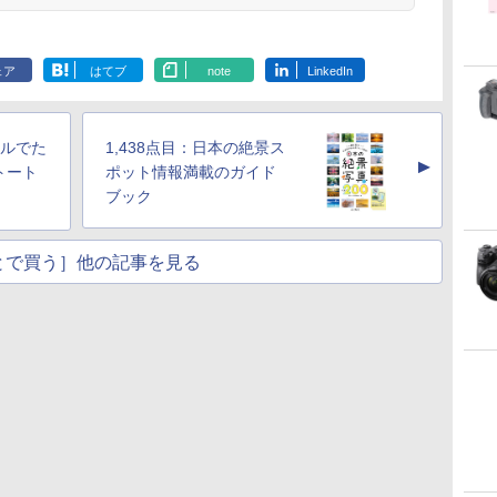
ェア
はてブ
note
LinkedIn
フルでた
1,438点目：日本の絶景ス
▲
トート
ポット情報満載のガイド
ブック
とで買う］他の記事を見る