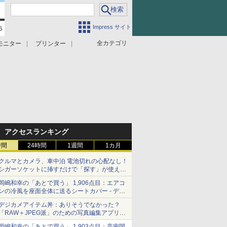
Impress サイト
全カテゴリ
モニター
プリンター
アクセスランキング
時間
24時間
1週間
1カ月
クルマとカメラ、車中泊 電池切れの心配なし！
シガーソケットに挿すだけで「探す」が使える
スマートタグ - デジカメ Watch
岡嶋和幸の「あとで買う」 1,906点目：エアコ
ンの冷風を座面全体に送るシートカバー - デジ
カメ Watch
デジカメアイテム丼：ありそうでなかった？
「RAW＋JPEG派」のための写真編集アプリ
カメラデフォルトのJPEGを大切にする
岡嶋和幸の「あとで買う」 1,903点目：高密閉