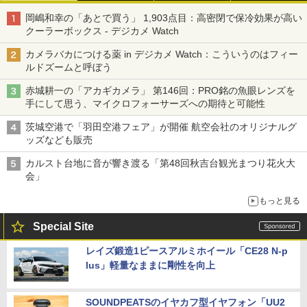
岡嶋和幸の「あとで買う」 1,903点目：高密閉で保冷効果が高い
クーラーボックス - デジカメ Watch
カメラバカにつける薬 in デジカメ Watch：こういうのはフィー
ルドズームと呼ぼう
赤城耕一の「アカギカメラ」 第146回：PRO銘の魚眼レンズを
手にして思う、マイクロフォーサーズへの期待と可能性
茨城空港で「羽田空港フェア」が開催 航空会社のオリジナルグ
ッズなども販売
カルスト台地に音が響き渡る「第48回秋吉台観光まつり花火大
会」
もっと見る
Special Site
レイズ鍛造1ピースアルミホイール「CE28 N-p
lus」軽量なままに剛性を向上
SOUNDPEATSのイヤカフ型イヤフォン「UU2