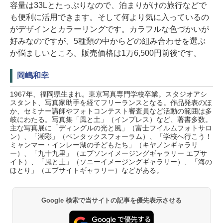
容量は33Lとたっぷりなので、泊まりがけの旅行などで
も便利に活用できます。そして何より気に入っているの
がデザインとカラーリングです。カラフルな色づかいが
好みなのですが、5種類の中からどの組み合わせを選ぶ
か悩ましいところ。販売価格は1万6,500円前後です。
岡嶋和幸
1967年、福岡県生まれ。東京写真専門学校卒業。スタジオアシ
スタント、写真家助手を経てフリーランスとなる。作品発表のほ
か、セミナー講師やフォトコンテスト審査員など活動の範囲は多
岐にわたる。写真集「風と土」（インプレス）など、著書多数。
主な写真展に「ディングルの光と風」（富士フイルムフォトサロ
ン）、「潮彩」（ペンタックスフォーラム）、「学校へ行こう！
ミャンマー・インレー湖の子どもたち」（キヤノンギャラリ
ー）、「九十九里」（エプソンイメージングギャラリー エプサ
イト）、「風と土」（ソニーイメージングギャラリー）、「海の
ほとり」（エプサイトギャラリー）などがある。
Google 検索で当サイトの記事を優先表示させる