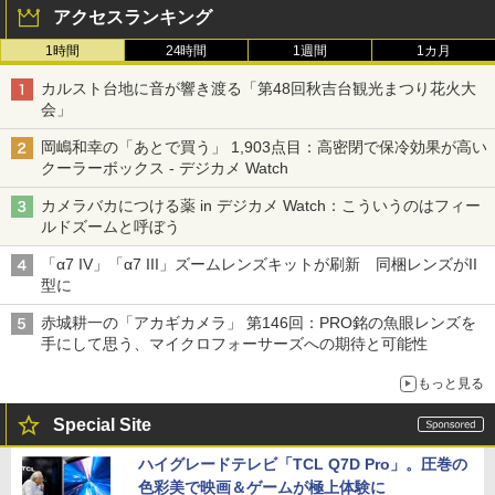
アクセスランキング
1時間
24時間
1週間
1カ月
カルスト台地に音が響き渡る「第48回秋吉台観光まつり花火大
会」
岡嶋和幸の「あとで買う」 1,903点目：高密閉で保冷効果が高い
クーラーボックス - デジカメ Watch
カメラバカにつける薬 in デジカメ Watch：こういうのはフィー
ルドズームと呼ぼう
「α7 IV」「α7 III」ズームレンズキットが刷新 同梱レンズがII
型に
赤城耕一の「アカギカメラ」 第146回：PRO銘の魚眼レンズを
手にして思う、マイクロフォーサーズへの期待と可能性
もっと見る
Special Site
ハイグレードテレビ「TCL Q7D Pro」。圧巻の
色彩美で映画＆ゲームが極上体験に