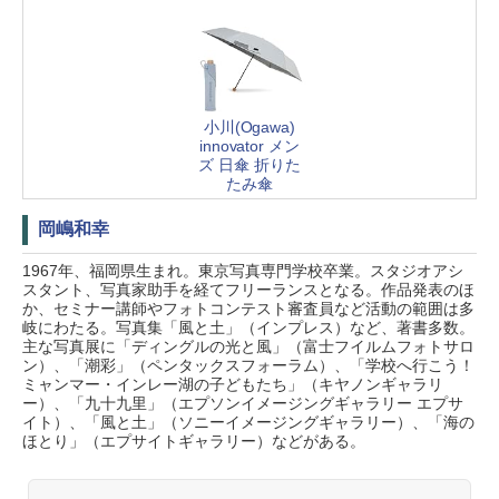
小川(Ogawa)
innovator メン
ズ 日傘 折りた
たみ傘
岡嶋和幸
1967年、福岡県生まれ。東京写真専門学校卒業。スタジオアシ
スタント、写真家助手を経てフリーランスとなる。作品発表のほ
か、セミナー講師やフォトコンテスト審査員など活動の範囲は多
岐にわたる。写真集「風と土」（インプレス）など、著書多数。
主な写真展に「ディングルの光と風」（富士フイルムフォトサロ
ン）、「潮彩」（ペンタックスフォーラム）、「学校へ行こう！
ミャンマー・インレー湖の子どもたち」（キヤノンギャラリ
ー）、「九十九里」（エプソンイメージングギャラリー エプサ
イト）、「風と土」（ソニーイメージングギャラリー）、「海の
ほとり」（エプサイトギャラリー）などがある。