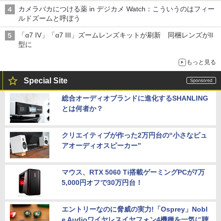
カメラバカにつける薬 in デジカメ Watch：こういうのはフィー
ルドズームと呼ぼう
「α7 IV」「α7 III」ズームレンズキットが刷新 同梱レンズがII
型に
もっと見る
Special Site
総合オーディオブランドに進化するSHANLING
とは何者か？
クリエイティブが作った2万円台の“小さなピュ
アオーディオスピーカー”
マウス、RTX 5060 Ti搭載ゲーミングPCが7万
5,000円オフで30万円台！
エントリーなのに脅威の実力!「Osprey」Nobl
e Audioワイヤレスイヤフォン4機種を一気に聴