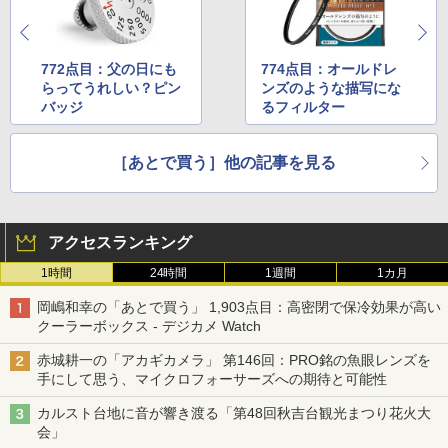
772点目：父の日にも
774点目：オールドレ
らってうれしい？ピン
ンズのような描写にな
バッジ
るフィルター
［あとで買う］他の記事を見る
アクセスランキング
1時間
24時間
1週間
1カ月
岡嶋和幸の「あとで買う」 1,903点目：高密閉で保冷効果が高い
クーラーボックス - デジカメ Watch
赤城耕一の「アカギカメラ」 第146回：PRO銘の魚眼レンズを
手にして思う、マイクロフォーサーズへの期待と可能性
カルスト台地に音が響き渡る「第48回秋吉台観光まつり花火大
会」