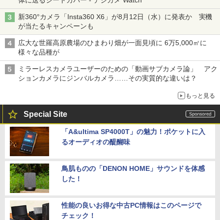
新360°カメラ「Insta360 X6」が8月12日（水）に発表か 実機
が当たるキャンペーンも
広大な世羅高原農場のひまわり畑が一面見頃に 6万5,000㎡に
様々な品種が
ミラーレスカメラユーザーのための「動画サブカメラ論」 アク
ションカメラにジンバルカメラ……その実質的な違いは？
もっと見る
Special Site
「A&ultima SP4000T」の魅力！ポケットに入
るオーディオの醍醐味
鳥肌ものの「DENON HOME」サウンドを体感
した！
性能の良いお得な中古PC情報はこのページで
チェック！