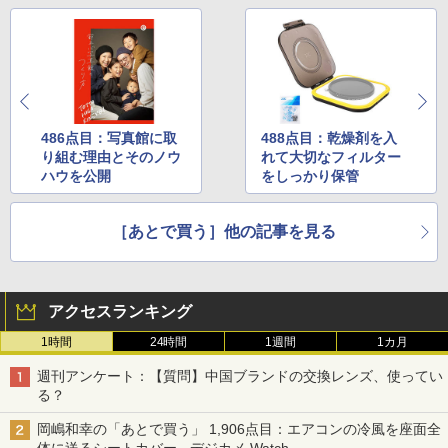
486点目：写真館に取
488点目：乾燥剤を入
り組む理由とそのノウ
れて大切なフィルター
ハウを公開
をしっかり保管
［あとで買う］他の記事を見る
アクセスランキング
1時間
24時間
1週間
1カ月
週刊アンケート：【質問】中国ブランドの交換レンズ、使ってい
る？
岡嶋和幸の「あとで買う」 1,906点目：エアコンの冷風を座面全
体に送るシートカバー - デジカメ Watch