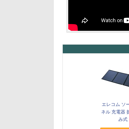
エレコム ソ
ネル 充電器
み式