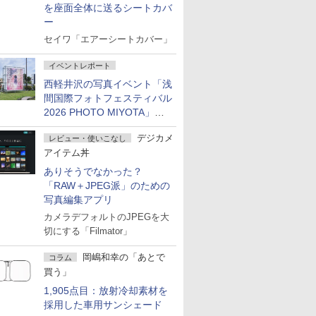
を座面全体に送るシートカバ
ー
セイワ「エアーシートカバー」
イベントレポート
西軽井沢の写真イベント「浅
間国際フォトフェスティバル
2026 PHOTO MIYOTA」が
開幕
デジカメ
レビュー・使いこなし
アイテム丼
ありそうでなかった？
「RAW＋JPEG派」のための
写真編集アプリ
カメラデフォルトのJPEGを大
切にする「Filmator」
岡嶋和幸の「あとで
コラム
買う」
1,905点目：放射冷却素材を
採用した車用サンシェード