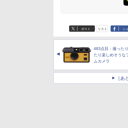
ポスト
リスト
シ
483点目：撮った
▲
たり楽しめそうな
ムカメラ
［あ