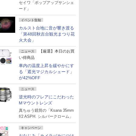
セイワ「ポップアップサンシェ
ード」
イベント告知
カルスト台地に音が響き渡る
「第48回秋吉台観光まつり花
火大会」
【厳選】本日のお買
ニュース
い得商品
車内の温度上昇を緩やかにす
る「遮光マジカルシェード」
が42%OFF
ニュース
逆光時のフレアにこだわった
Mマウントレンズ
真ちゅう鏡筒の「Ksana 35mm
f/2 ASPH. シルバークローム」
キャンペーン
おなじみ「カメラバカにつけ