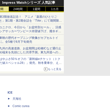
Impress Watchシリーズ 人気記事
時間
24時間
1週間
1カ月
第3期放送記念！ アニメ「薬屋のひとりご
と」第1期・第2期全話を「TVer」にて期間限定
で順次無料配信開始
ユニクロ、今日から「お盆特別セール」。涼感
シアサッカーワンピース待望値下げ、撥水ギア
ショーツは1990円に
東映の歴代オープニング映像がカプセルトイ
に。全5種で8月下旬発売
九州の高速道路、お盆期間は松橋ICなど通行止
め端末を先頭にした渋滞予測。東九州道への迂
回は料金調整を実施
はやぶさ50％オフの「新幹線eチケット（トク
だ値スペシャル28）」発売。秋冬乗車分、えき
ねっと限定
もっと見る
ICE
天海社
ス
Comic curea