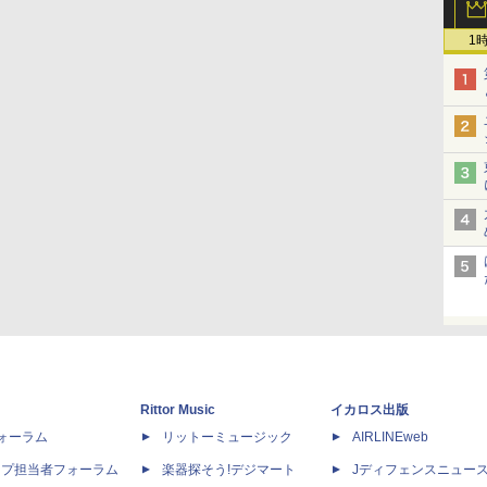
1
Rittor Music
イカロス出版
dフォーラム
リットーミュージック
AIRLINEweb
ップ担当者フォーラム
楽器探そう!デジマート
Jディフェンスニュー