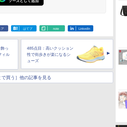
ェア
はてブ
note
LinkedIn
り飾っ
485点目：高いクッション
▲
フィル
性で街歩きが楽になるシ
ューズ
とで買う］他の記事を見る