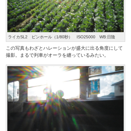
ライカSL2 ピンホール（1/80秒） ISO25000 WB:日陰
この写真もわざとハレーションが盛大に出る角度にして
撮影。まるで列車がオーラを纏っているみたい。