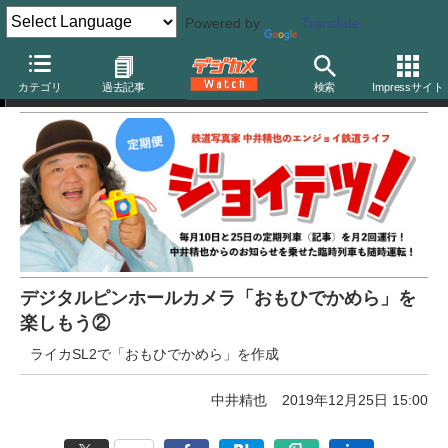
Powered by
Translate
中井精也のエンジョイ鉄道ライフ「ジョイテツ！」
カテゴリ
過去記事
検索
Impressサイト
デジタルピンホールカメラ「おもひでかめら」を
楽しもう②
ライカSL2で「おもひでかめら」を作成
中井精也
2019年12月25日 15:00