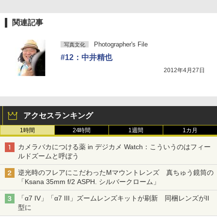
関連記事
Photographer's File
写真文化
#12：中井精也
2012年4月27日
アクセスランキング
1時間
24時間
1週間
1カ月
カメラバカにつける薬 in デジカメ Watch：こういうのはフィー
ルドズームと呼ぼう
逆光時のフレアにこだわったMマウントレンズ 真ちゅう鏡筒の
「Ksana 35mm f/2 ASPH. シルバークローム」
「α7 IV」「α7 III」ズームレンズキットが刷新 同梱レンズがII
型に