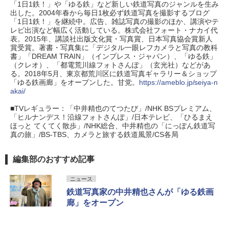
「1日1鉄！」や「ゆる鉄」など新しい鉄道写真のジャンルを生み
出した。2004年春から毎日1枚必ず鉄道写真を撮影するブログ
「1日1鉄！」を継続中。広告、雑誌写真の撮影のほか、講演やテ
レビ出演など幅広く活動している。株式会社フォート・ナカイ代
表。2015年、講談社出版文化賞・写真賞、日本写真協会賞新人
賞受賞。著書・写真集に「デジタル一眼レフカメラと写真の教科
書」「DREAM TRAIN」（インプレス・ジャパン）、「ゆる鉄」
（クレオ）、「都電荒川線フォトさんぽ」（玄光社）などがあ
る。2018年5月、東京都荒川区に鉄道写真ギャラリー＆ショップ
「ゆる鉄画廊」をオープンした。甘党。
https://ameblo.jp/seiya-n
akai/
■TVレギュラー：「中井精也のてつたび」/NHK BSプレミアム、
「ヒルナンデス！沿線フォトさんぽ」/日本テレビ、「ひるまえ
ほっと てくてく散歩」/NHK総合、中井精也の「にっぽん鉄道写
真の旅」/BS-TBS、カメラと旅する鉄道風景/CS各局
編集部のおすすめ記事
ニュース
鉄道写真家の中井精也さんが「ゆる鉄画
廊」をオープン