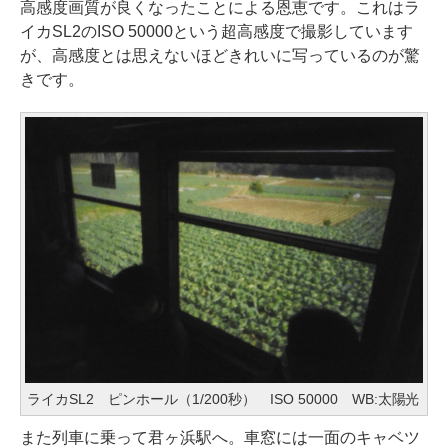
高感度画質が良くなったことによる恩恵です。これはラ
イカSL2のISO 50000という超高感度で撮影しています
が、高感度とは思えないほどきれいに写っているのが驚
きです。
ライカSL2 ピンホール（1/200秒） ISO 50000 WB:太陽光
また列車に乗って君ヶ浜駅へ。車窓には一面のキャベツ