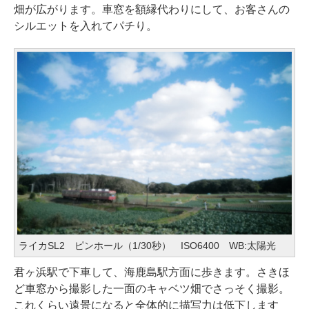
畑が広がります。車窓を額縁代わりにして、お客さんの
シルエットを入れてパチり。
ライカSL2 ピンホール（1/30秒） ISO6400 WB:太陽光
君ヶ浜駅で下車して、海鹿島駅方面に歩きます。さきほ
ど車窓から撮影した一面のキャベツ畑でさっそく撮影。
これくらい遠景になると全体的に描写力は低下します