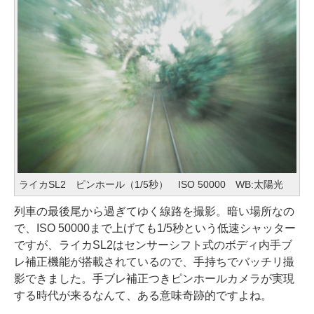
ライカSL2 ピンホール（1/5秒） ISO 50000 WB:太陽光
列車の最後尾から過ぎてゆく線路を撮影。暗い場所なの
で、ISO 50000まで上げても1/5秒という低速シャッター
ですが、ライカSL2はセンサーシフト式のボディ内手ブ
レ補正機能が搭載されているので、手持ちでバッチリ撮
影できました。手ブレ補正つきピンホールカメラが実現
する時代が来るなんて、ある意味奇跡的ですよね。