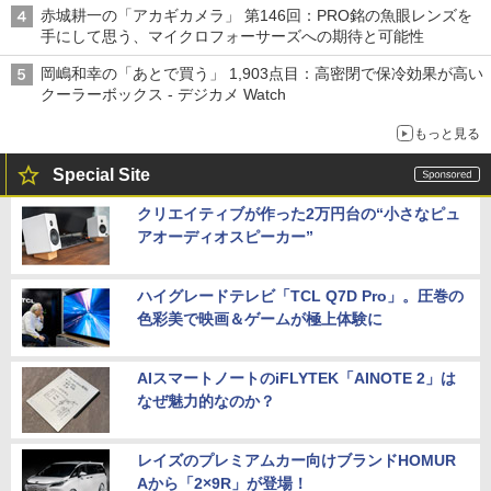
赤城耕一の「アカギカメラ」 第146回：PRO銘の魚眼レンズを
手にして思う、マイクロフォーサーズへの期待と可能性
岡嶋和幸の「あとで買う」 1,903点目：高密閉で保冷効果が高い
クーラーボックス - デジカメ Watch
もっと見る
Special Site
クリエイティブが作った2万円台の“小さなピュ
アオーディオスピーカー”
ハイグレードテレビ「TCL Q7D Pro」。圧巻の
色彩美で映画＆ゲームが極上体験に
AIスマートノートのiFLYTEK「AINOTE 2」は
なぜ魅力的なのか？
レイズのプレミアムカー向けブランドHOMUR
Aから「2×9R」が登場！