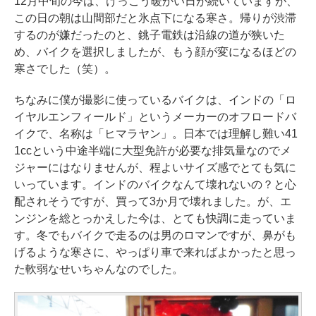
12月中旬の今は、けっこう暖かい日が続いていますが、
この日の朝は山間部だと氷点下になる寒さ。帰りが渋滞
するのが嫌だったのと、銚子電鉄は沿線の道が狭いた
め、バイクを選択しましたが、もう顔が変になるほどの
寒さでした（笑）。
ちなみに僕が撮影に使っているバイクは、インドの「ロ
イヤルエンフィールド」というメーカーのオフロードバ
イクで、名称は「ヒマラヤン」。日本では理解し難い41
1ccという中途半端に大型免許が必要な排気量なのでメ
ジャーにはなりませんが、程よいサイズ感でとても気に
いっています。インドのバイクなんて壊れないの？と心
配されそうですが、買って3か月で壊れました。が、エ
ンジンを総とっかえした今は、とても快調に走っていま
す。冬でもバイクで走るのは男のロマンですが、鼻がも
げるような寒さに、やっぱり車で来ればよかったと思っ
た軟弱なせいちゃんなのでした。