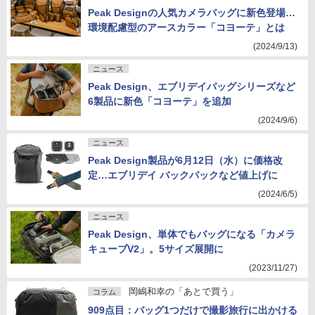
Peak Designの人気カメラバッグに新色登場…
環境配慮型のアースカラー「コヨーテ」とは
(2024/9/13)
ニュース
Peak Design、エブリデイバッグシリーズなど
6製品に新色「コヨーテ」を追加
(2024/9/6)
ニュース
Peak Design製品が6月12日（水）に価格改
定…エブリデイ バックパックなど値上げに
(2024/6/5)
ニュース
Peak Design、単体でもバッグになる「カメラ
キューブV2」。5サイズ展開に
(2023/11/27)
岡嶋和幸の「あとで買う」
コラム
909点目：バッグ1つだけで撮影旅行に出かける