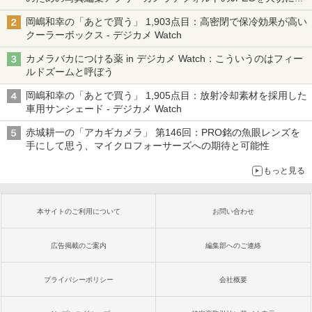
る「Filmator」
岡嶋和幸の「あとで買う」 1,903点目：高密閉で保冷効果が高い
クーラーボックス - デジカメ Watch
カメラバカにつける薬 in デジカメ Watch：こういうのはフィー
ルドズームと呼ぼう
岡嶋和幸の「あとで買う」 1,905点目：放射冷却素材を採用した
車用サンシェード - デジカメ Watch
赤城耕一の「アカギカメラ」 第146回：PRO銘の魚眼レンズを
手にして思う、マイクロフォーサーズへの期待と可能性
もっと見る
本サイトのご利用について
お問い合わせ
広告掲載のご案内
編集部へのご連絡
プライバシーポリシー
会社概要