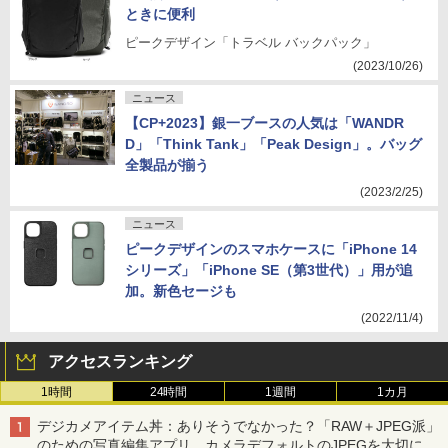
ときに便利
ピークデザイン「トラベル バックパック」
(2023/10/26)
ニュース
【CP+2023】銀一ブースの人気は「WANDR
D」「Think Tank」「Peak Design」。バッグ
全製品が揃う
(2023/2/25)
ニュース
ピークデザインのスマホケースに「iPhone 14
シリーズ」「iPhone SE（第3世代）」用が追
加。新色セージも
(2022/11/4)
アクセスランキング
1時間
24時間
1週間
1カ月
デジカメアイテム丼：ありそうでなかった？「RAW＋JPEG派」
のための写真編集アプリ カメラデフォルトのJPEGを大切にす