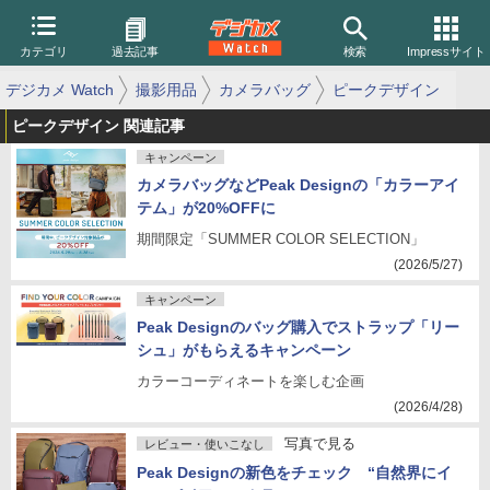
カテゴリ
過去記事
検索
Impressサイト
デジカメ Watch
撮影用品
カメラバッグ
ピークデザイン
ピークデザイン 関連記事
キャンペーン
カメラバッグなどPeak Designの「カラーアイ
テム」が20%OFFに
期間限定「SUMMER COLOR SELECTION」
(2026/5/27)
キャンペーン
Peak Designのバッグ購入でストラップ「リー
シュ」がもらえるキャンペーン
カラーコーディネートを楽しむ企画
(2026/4/28)
写真で見る
レビュー・使いこなし
Peak Designの新色をチェック “自然界にイ