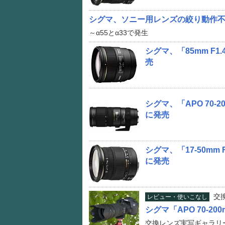
シグマ、ソニー用レンズの絞り動作
～α55とα33で発生
シグマ、「85mm F1.
売
シグマ、「APO 70-20
に発売
シグマ、「17-50mm F
に発売
交
レビュー・使いこなし
シグマ「APO 70-200m
交換レンズ実写ギャラリ