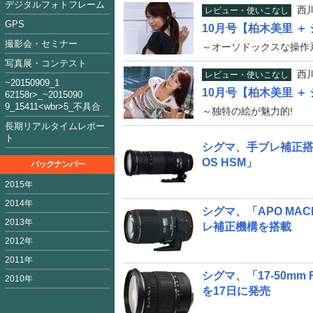
デジタルフォトフレーム
西
レビュー・使いこなし
GPS
10月号【柏木美里 ＋ 
撮影会・セミナー
～オーソドックスな操作
写真展・コンテスト
西
レビュー・使いこなし
~2015090
9_1
10月号【柏木美里 ＋ 
62158
r>_~2015
09
0
9_15411<
wbr>5_不具合
～独特の絵が魅力的!
長期リアルタイムレポー
ト
シグマ、手ブレ補正搭載の「
OS HSM」
バックナンバー
2015年
2014年
シグマ、「APO MACRO
2013年
レ補正機構を搭載
2012年
2011年
シグマ、「17-50mm 
2010年
を17日に発売