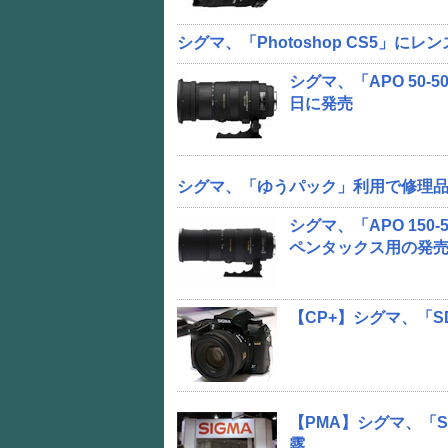
シグマ、「Photoshop CS5」に
シグマ、「APO 50-
日に発売
シグマ、「ゆうパック」利用で修理
シグマ、「APO 150-5
ペンタックス用の発
【CP+】シグマ、「SD
【PMA】シグマ、「S
露