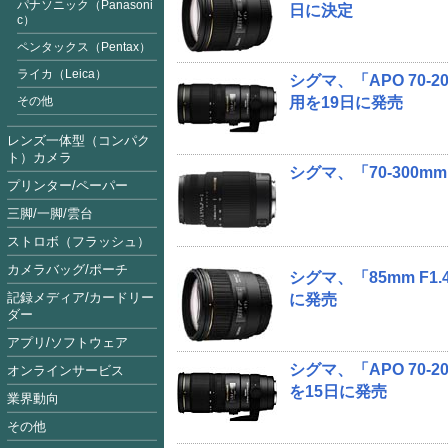
パナソニック（Panasoni
日に決定
c）
ペンタックス（Pentax）
ライカ（Leica）
シグマ、「APO 70-20
その他
用を19日に発売
レンズ一体型（コンパク
ト）カメラ
シグマ、「70-300mm 
プリンター/ペーパー
三脚/一脚/雲台
ストロボ（フラッシュ）
カメラバッグ/ポーチ
シグマ、「85mm F1.
記録メディア/カードリー
に発売
ダー
アプリ/ソフトウェア
シグマ、「APO 70-20
オンラインサービス
を15日に発売
業界動向
その他