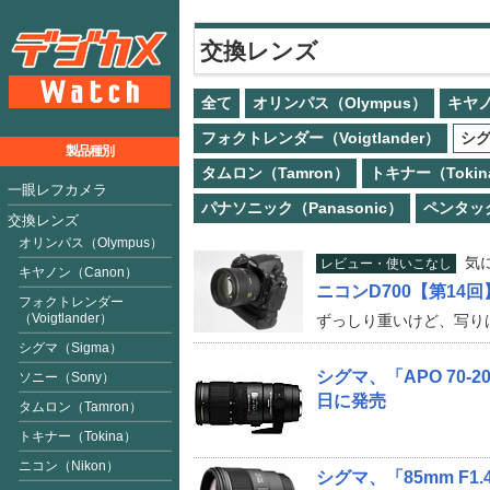
交換レンズ
全て
オリンパス（Olympus）
キヤノ
フォクトレンダー（Voigtlander）
シグ
製品種別
タムロン（Tamron）
トキナー（Tokin
一眼レフカメラ
パナソニック（Panasonic）
ペンタック
交換レンズ
オリンパス（Olympus）
気
レビュー・使いこなし
キヤノン（Canon）
ニコンD700【第14回
フォクトレンダー
（Voigtlan
der
）
ずっしり重いけど、写りはす
シグマ（Sigma）
シグマ、「APO 70-20
ソニー（Sony）
日に発売
タムロン（Tamron）
トキナー（Tokina）
ニコン（Nikon）
シグマ、「85mm F1.