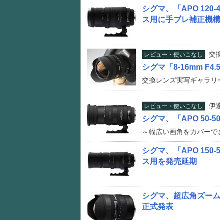
シグマ、「APO 120-
ス用に手ブレ補正機
交
レビュー・使いこなし
シグマ「8-16mm F4.5
交換レンズ実写ギャラリ
伊
レビュー・使いこなし
シグマ、「APO 50-500
～幅広い画角をカバーで
シグマ、「APO 150-5
ス用を発売延期
シグマ、超広角ズームレンズ
正式発表