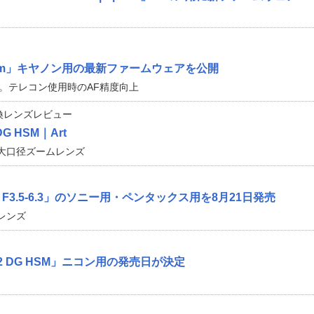
0mm」キヤノン用の最新ファームウェアを公開
ary共通。テレコン使用時のAF精度向上
換レンズレビュー
 DG HSM｜Art
大口径ズームレンズ
m F3.5-6.3」のソニー用・ペンタックス用を8月21日発売
ムレンズ
m F2 DG HSM」ニコン用の発売日が決定