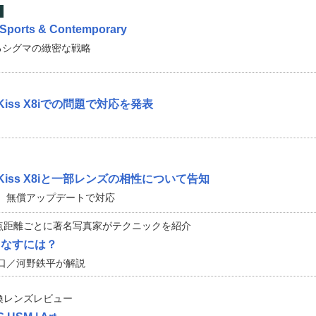
！
ports & Contemporary
るシグマの緻密な戦略
/Kiss X8iでの問題で対応を発表
D/Kiss X8iと一部レンズの相性について告知
。無償アップデートで対応
点距離ごとに著名写真家がテクニックを紹介
こなすには？
口／河野鉄平が解説
換レンズレビュー