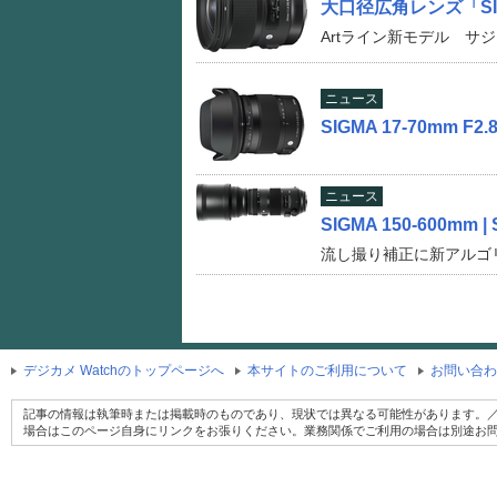
大口径広角レンズ「SIGM
Artライン新モデル サ
ニュース
SIGMA 17-70mm
ニュース
SIGMA 150-600m
流し撮り補正に新アルゴ
デジカメ Watchのトップページへ
本サイトのご利用について
お問い合わ
記事の情報は執筆時または掲載時のものであり、現状では異なる可能性があります。／
場合はこのページ自身にリンクをお張りください。業務関係でご利用の場合は別途お