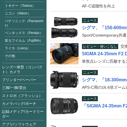
トキナー（Tokina）
AF-C追随性を向上
ニコン（Nikon）
ニュース
パナソニック（Panasoni
c）
シグマ、「150-60
ペンタックス（Pentax）
Sport/Contempor
富士フイルム（Fujifilm
）
交
レビュー・使いこなし
ライカ（Leica）
SIGMA 24-35mm F2
その他
単焦点レンズに匹敵する
レンズ一体型（コンパク
ト）カメラ
ニュース
シグマ、「18-300m
プリンター/ペーパー
APS-C用の16.6倍ズー
三脚/一脚/雲台
ストロボ（フラッシュ）
ニュース
カメラバッグ/ポーチ
「SIGMA 24-35m
記録メディア/カードリー
ダー
アプリ/ソフトウェア