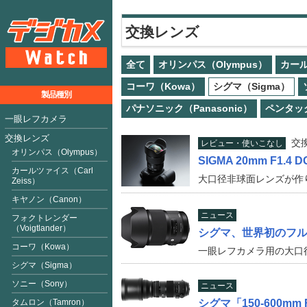
交換レンズ
全て
オリンパス（Olympus）
カール
コーワ（Kowa）
シグマ（Sigma）
製品種別
パナソニック（Panasonic）
ペンタック
一眼レフカメラ
交換レンズ
交
レビュー・使いこなし
オリンパス（Olympus）
SIGMA 20mm F1.4 DG
カールツァイス（Carl
大口径非球面レンズが作
Zeiss）
キヤノン（Canon）
ニュース
フォクトレンダー
（Voigtlan
der
）
シグマ、世界初のフルサイ
コーワ（Kowa）
一眼レフカメラ用の大口
シグマ（Sigma）
ソニー（Sony）
ニュース
タムロン（Tamron）
シグマ「150-600mm 