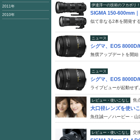
伊達淳一の技術のフカボリ
2011年
SIGMA 150-600mm｜S
2010年
似て非なる2本を開発す
ニュース
シグマ、EOS 8000D
無償アップデートを開始
ニュース
シグマ、EOS 8000
ライブビューが起動せず
焦
レビュー・使いこなし
大口径レンズを使い
魚住誠一／ハービー・山
交
レビュー・使いこなし