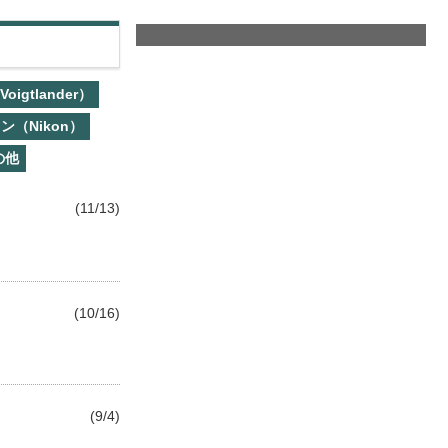
gtlander）
ン（Nikon）
の他
(11/13)
(10/16)
(9/4)