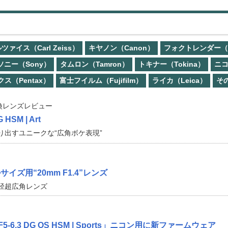
ツァイス（Carl Zeiss）
キヤノン（Canon）
フォクトレンダー（Voi
ソニー（Sony）
タムロン（Tamron）
トキナー（Tokina）
ニコ
ス（Pentax）
富士フイルム（Fujifilm）
ライカ（Leica）
そ
換レンズレビュー
 HSM | Art
り出すユニークな“広角ボケ表現”
ズ用“20mm F1.4”レンズ
径超広角レンズ
F5-6.3 DG OS HSM | Sports」ニコン用に新ファームウェア