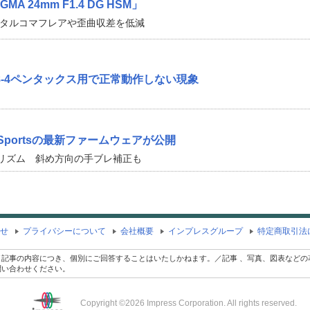
A 24mm F1.4 DG HSM」
ジタルコマフレアや歪曲収差を低減
 F2.8-4ペンタックス用で正常動作しない現象
m | Sportsの最新ファームウェアが公開
リズム 斜め方向の手ブレ補正も
せ
プライバシーについて
会社概要
インプレスグループ
特定商取引法
記事の内容につき、個別にご回答することはいたしかねます。／記事 、写真、図表などの
問い合わせください。
Copyright ©2026 Impress Corporation. All rights reserved.