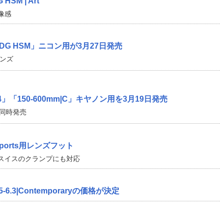
 HSM | Art
像感
.4 DG HSM」ニコン用が3月27日発売
レンズ
4」「150-600mm|C」キヤノン用を3月19日発売
も同時発売
m Sports用レンズフット
スイスのクランプにも対応
F5-6.3|Contemporaryの価格が決定