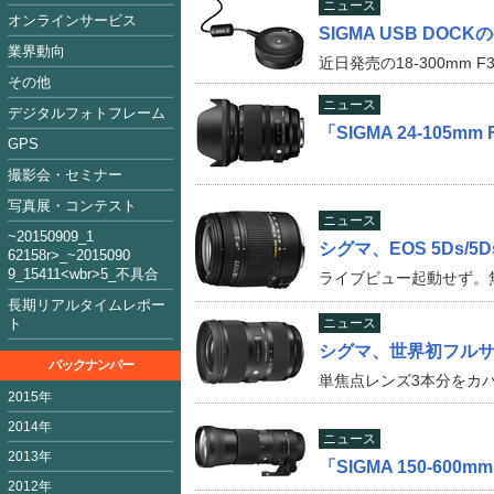
ニュース
オンラインサービス
SIGMA USB DO
業界動向
近日発売の18-300mm F3
その他
ニュース
デジタルフォトフレーム
「SIGMA 24-105m
GPS
撮影会・セミナー
写真展・コンテスト
ニュース
~2015090
9_1
シグマ、EOS 5Ds/
62158
r>_~2015
09
0
9_15411<
wbr>5_不具合
ライブビュー起動せず。
長期リアルタイムレポー
ト
ニュース
シグマ、世界初フルサイ
バックナンバー
単焦点レンズ3本分をカ
2015年
2014年
ニュース
2013年
「SIGMA 150-600
2012年