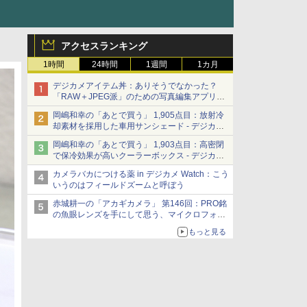
アクセスランキング
1時間
24時間
1週間
1カ月
デジカメアイテム丼：ありそうでなかった？
「RAW＋JPEG派」のための写真編集アプリ
カメラデフォルトのJPEGを大切にする
岡嶋和幸の「あとで買う」 1,905点目：放射冷
「Filmator」
却素材を採用した車用サンシェード - デジカメ
Watch
岡嶋和幸の「あとで買う」 1,903点目：高密閉
で保冷効果が高いクーラーボックス - デジカメ
Watch
カメラバカにつける薬 in デジカメ Watch：こう
いうのはフィールドズームと呼ぼう
赤城耕一の「アカギカメラ」 第146回：PRO銘
の魚眼レンズを手にして思う、マイクロフォー
サーズへの期待と可能性
もっと見る