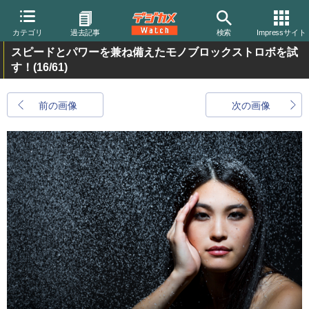
カテゴリ
過去記事
検索
Impressサイト
スピードとパワーを兼ね備えたモノブロックストロボを試
す！
(16/61)
前の画像
次の画像