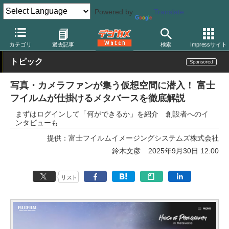
Powered by
Translate
デジカメ Watch
業界動向
企業
カテゴリ
過去記事
検索
Impressサイト
トピック
写真・カメラファンが集う仮想空間に潜入！ 富士
フイルムが仕掛けるメタバースを徹底解説
まずはログインして「何ができるか」を紹介 創設者へのイ
ンタビューも
提供：
富士フイルムイメージングシステムズ株式会社
鈴木文彦
2025年9月30日 12:00
リスト