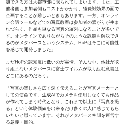
加できる方は大都市部に限られてしまいます。また、主
催者側も参加者側もコストがかかり、経費対効果の面で
企画することが難しいときもあります。一方、オンライ
ン会議ツールなどでの写真教室は参加者の繋がりが生ま
れづらく、作品も単なる写真の羅列になることが多いで
す。オンラインでありながらそのような課題を解決でき
るのがメタバースというシステム。HoPはそこに可能性
を感じて開発しました」
まだHoPの認知度は低いのが実情。そんな中、他社が取
り組まないメタバースに富士フイルムが取り組む意義は
どこにあるのだろう。
「写真の楽しさを広く深く伝えることが写真メーカーと
しての使命です。生成AIでカメラを使用しなくても作品
が作れてしまう時代となり、これまで以上に『写真を撮
る』という体験価値を出来るだけ多くの人に感じてもら
いたいと思っています。それがメタバース空間を運営す
る意義・目的。