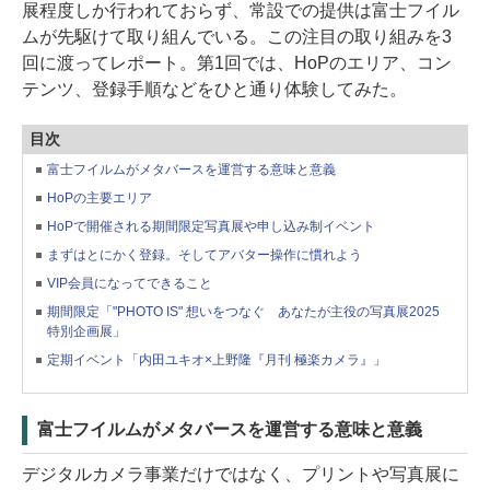
展程度しか行われておらず、常設での提供は富士フイル
ムが先駆けて取り組んでいる。この注目の取り組みを3
回に渡ってレポート。第1回では、HoPのエリア、コン
テンツ、登録手順などをひと通り体験してみた。
目次
富士フイルムがメタバースを運営する意味と意義
HoPの主要エリア
HoPで開催される期間限定写真展や申し込み制イベント
まずはとにかく登録。そしてアバター操作に慣れよう
VIP会員になってできること
期間限定「"PHOTO IS" 想いをつなぐ あなたが主役の写真展2025
特別企画展」
定期イベント「内田ユキオ×上野隆『月刊 極楽カメラ』」
富士フイルムがメタバースを運営する意味と意義
デジタルカメラ事業だけではなく、プリントや写真展に