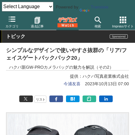
Powered by
Translate
デジカメ Watch
撮影用品
カメラバッグ
ハクバ
カテゴリ
過去記事
検索
Impressサイト
トピック
シンプルなデザインで使いやすさ抜群の「リア/フ
ェイスゲートバックパック20」
ハクバ新GW-PROカメラバッグの魅力を解説（その2）
提供：
ハクバ写真産業株式会社
今浦友喜
2023年10月13日 07:00
リスト