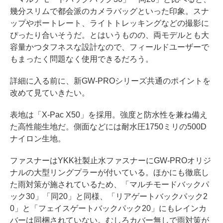
幾分スリムで都会派のカメラバッグといった印象。スナ
ップやポートレート、ライトトレッキングなどの撮影に
ぴったり合いそうだ。とはいうものの、両モデルとも大
容量かつタフネスな設計なので、フィールドユーザーで
もまったく問題なく使用できるだろう。
詳細に入る前に、新GW-PROシリーズ共通のポイントを
改めて見ていきたい。
表地は「X-Pac X50」を採用。強度と防水性を兼ね備え
た高性能生地だ。側面などには耐水圧1750ミリの500D
ナイロン生地。
ファスナーはYKK社製止水ファスナーにGW-PROオリジ
ナルの大型リングプラーが付いている。ほかにも徹底し
た雨対策が施されているため、「マルチモードバックパ
ック30」「同20」と同様、「リアゲートバックパック2
0」と「フェイスゲートバックパック20」にもレインカ
バーは同梱されていない。むしろカバー無しで雨対策が