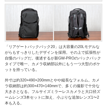
「リアゲートバックパック20」は大容量の20Lモデルな
がらもすっきりしたデザインを採用。その上で拡張性が
自慢のバッグだ。後述するが新GW-PROのバックパック
タイプで唯一、カメラ収納部以外にもう一つ大型のポケ
ットを持っている。
外寸は約320×490×200mmとやや縦長なフォルム。カメ
ラ収納部は約300×470×140mmで、多くの撮影で十分な
大きさとなる。フルサイズミラーレスカメラと大口径ズ
ームレンズ3本セットに加え、小ぶりな追加レンズ1〜2
本も入る。