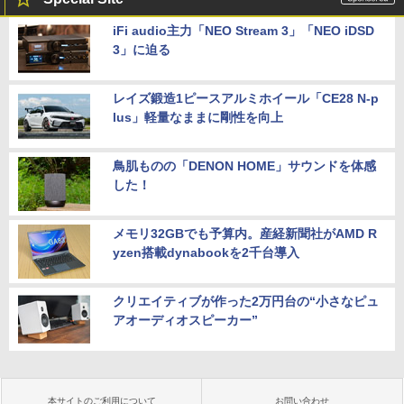
iFi audio主力「NEO Stream 3」「NEO iDSD
3」に迫る
レイズ鍛造1ピースアルミホイール「CE28 N-p
lus」軽量なままに剛性を向上
鳥肌ものの「DENON HOME」サウンドを体感
した！
メモリ32GBでも予算内。産経新聞社がAMD R
yzen搭載dynabookを2千台導入
クリエイティブが作った2万円台の“小さなピュ
アオーディオスピーカー”
本サイトのご利用について
お問い合わせ