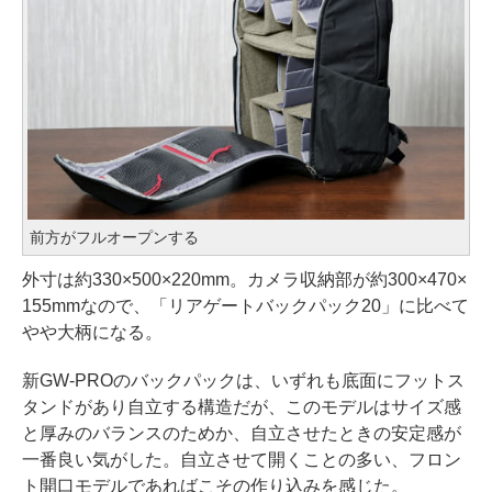
前方がフルオープンする
外寸は約330×500×220mm。カメラ収納部が約300×470×
155mmなので、「リアゲートバックパック20」に比べて
やや大柄になる。
新GW-PROのバックパックは、いずれも底面にフットス
タンドがあり自立する構造だが、このモデルはサイズ感
と厚みのバランスのためか、自立させたときの安定感が
一番良い気がした。自立させて開くことの多い、フロン
ト開口モデルであればこその作り込みを感じた。