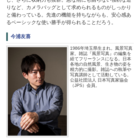
りなど、カメラバッグとして求められるものがしっかり
と備わっている。先進の機能を持ちながらも、安心感あ
るベーシックな使い勝手が得られることだろう。
今浦友喜
1986年埼玉県生まれ。風景写真
家。雑誌『風景写真』の編集を
経てフリーランスになる。日本
各地の自然風景、生き物の姿を
精力的に撮影。雑誌への執筆や
写真講師として活動している。
公益社団法人 日本写真家協会
（JPS）会員。