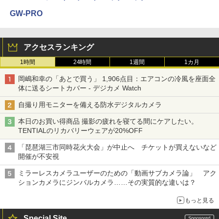
GW-PRO
アクセスランキング
1時間
24時間
1週間
1カ月
岡嶋和幸の「あとで買う」 1,906点目：エアコンの冷風を座面全
体に送るシートカバー - デジカメ Watch
自撮り用モニターを備える防水デジタルカメラ
本日のお買い得商品 撮影の疲れを寝てる間にケアしたい。
TENTIALのリカバリーウェアが20%OFF
「琵琶湖三市同時花火大会」が中止へ チケットが買えないなど
開催が不安視
ミラーレスカメラユーザーのための「動画サブカメラ論」 アク
ションカメラにジンバルカメラ……その実質的な違いは？
もっと見る
Special Site