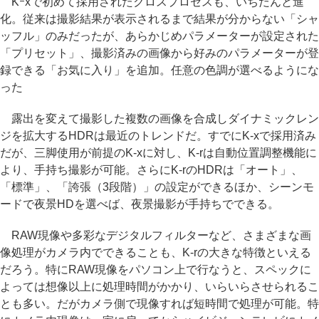
Kｰxで初めて採用されたクロスプロセスも、いちだんと進
化。従来は撮影結果が表示されるまで結果が分からない「シャ
ッフル」のみだったが、あらかじめパラメーターが設定された
「プリセット」、撮影済みの画像から好みのパラメーターが登
録できる「お気に入り」を追加。任意の色調が選べるようにな
った
露出を変えて撮影した複数の画像を合成しダイナミックレン
ジを拡大するHDRは最近のトレンドだ。すでにK-xで採用済み
だが、三脚使用が前提のK-xに対し、K-rは自動位置調整機能に
より、手持ち撮影が可能。さらにK-rのHDRは「オート」、
「標準」、「誇張（3段階）」の設定ができるほか、シーンモ
ードで夜景HDを選べば、夜景撮影が手持ちでできる。
RAW現像や多彩なデジタルフィルターなど、さまざまな画
像処理がカメラ内でできることも、K-rの大きな特徴といえる
だろう。特にRAW現像をパソコン上で行なうと、スペックに
よっては想像以上に処理時間がかかり、いらいらさせられるこ
とも多い。だがカメラ側で現像すれば短時間で処理が可能。特