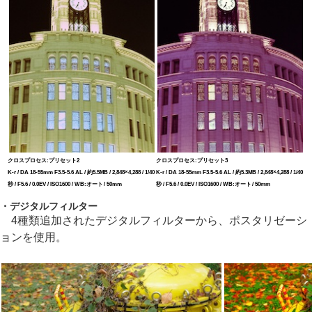
クロスプロセス:プリセット2
クロスプロセス:プリセット3
K-r / DA 18-55mm F3.5-5.6 AL / 約5.5MB / 2,848×4,288 / 1/40
K-r / DA 18-55mm F3.5-5.6 AL / 約5.3MB / 2,848×4,288 / 1/40
秒 / F5.6 / 0.0EV / ISO1600 / WB:オート / 50mm
秒 / F5.6 / 0.0EV / ISO1600 / WB:オート / 50mm
・デジタルフィルター
4種類追加されたデジタルフィルターから、ポスタリゼーシ
ョンを使用。