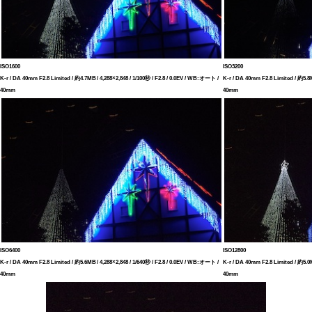
ISO1600
ISO3200
K-r / DA 40mm F2.8 Limited / 約4.7MB / 4,288×2,848 / 1/100秒 / F2.8 / 0.0EV / WB:オート /
K-r / DA 40mm F2.8 Limited / 約5.8M
40mm
40mm
ISO6400
ISO12800
K-r / DA 40mm F2.8 Limited / 約5.6MB / 4,288×2,848 / 1/640秒 / F2.8 / 0.0EV / WB:オート /
K-r / DA 40mm F2.8 Limited / 約5.0M
40mm
40mm