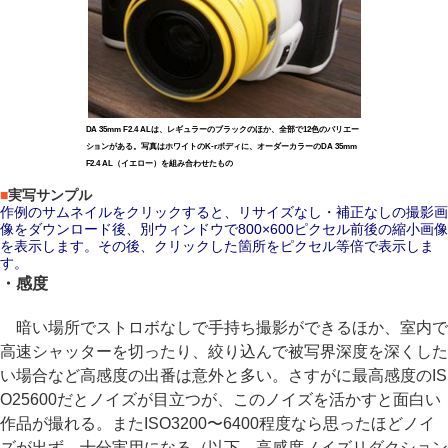
DA 35mm F2.4 ALは、レギュラーのブラックのほか、全部で12色のバリエー
ションがある。写真はホワイトのK-rボディに、オーダーカラーのDA 35mm
F2.4 AL（イエロー）を組み合わせたもの
■
実写サンプル
作例のサムネイルをクリックすると、リサイズなし・補正なしの撮影画
像をダウンロード後、別ウィンドウで800×600ピクセル前後の縮小画像
を表示します。その後、クリックした箇所をピクセル等倍で表示しま
す。
・感度
暗い場所でストロボなしで手持ち撮影ができるほか、室内で
高速シャッターを切ったり、絞り込んで被写界深度を深くした
い場合など高感度の出番は意外と多い。さすがに最高感度のIS
O25600だとノイズが目立つが、このノイズを活かすと面白い
作品が撮れる。またISO3200〜6400程度なら思ったほどノイ
ズが出ず、十分実用になる（以下、高感度ノイズリダクション