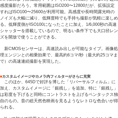
感度撮影だろう。常用範囲はISO200〜12800だが、拡張設定
すればISO100〜25600が利用可能。高感度や長時間露光時の
ノイズも大幅に減り、低輝度時でも手持ち撮影が気軽に楽しめ
る。低輝度側がISO100になったことに加え、1/6,000秒の高速
シャッターを搭載しているので、明るい条件下でも大口径レン
ズを開放で使うことができる。
新CMOSセンサーは、高速読み出しが可能なタイプ。画像処
理エンジンとの相乗効果で、最高約6コマ/秒（最大約25コマま
で）の高速連続撮影を実現した。
■
カスタムイメージやカメラ内フィルターがさらに充実
このほか、645Dで好評を博した「リバーサルフィルム」に
加え、カスタムイメージに「銀残し」を追加。特に「銀残し」
は彩度を下げると同時にコントラストを上げるペンタックス独
自のもの。昔の総天然色映画を見るようなレトロな色合いが得
られる。