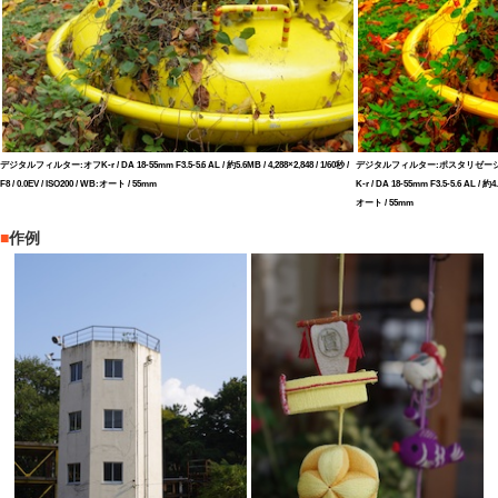
デジタルフィルター:オフK-r / DA 18-55mm F3.5-5.6 AL / 約5.6MB / 4,288×2,848 / 1/60秒 /
デジタルフィルター:ポスタリゼー
F8 / 0.0EV / ISO200 / WB:オート / 55mm
K-r / DA 18-55mm F3.5-5.6 AL / 約4.8
オート / 55mm
■
作例