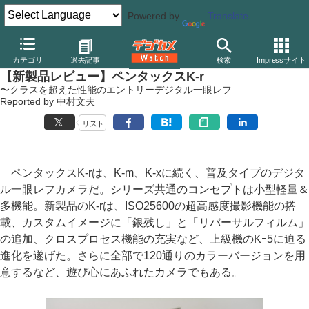
Powered by
Translate
デジカメ Watch
カメラ
一眼レフカメラ
ペンタックス
カテゴリ
過去記事
検索
Impressサイト
【新製品レビュー】ペンタックスK-r
〜クラスを超えた性能のエントリーデジタル一眼レフ
Reported by 中村文夫
リスト
ペンタックスK-rは、K-m、K-xに続く、普及タイプのデジタ
ル一眼レフカメラだ。シリーズ共通のコンセプトは小型軽量＆
多機能。新製品のK-rは、ISO25600の超高感度撮影機能の搭
載、カスタムイメージに「銀残し」と「リバーサルフィルム」
の追加、クロスプロセス機能の充実など、上級機のKｰ5に迫る
進化を遂げた。さらに全部で120通りのカラーバージョンを用
意するなど、遊び心にあふれたカメラでもある。