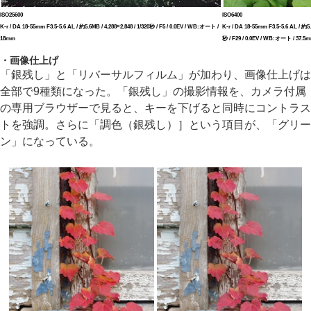
ISO25600
ISO6400
K-r / DA 18-55mm F3.5-5.6 AL / 約5.6MB / 4,288×2,848 / 1/320秒 / F5 / 0.0EV / WB:オート /
K-r / DA 18-55mm F3.5-5.6 AL / 約5.3
18mm
秒 / F29 / 0.0EV / WB:オート / 37.5
・画像仕上げ
「銀残し」と「リバーサルフィルム」が加わり、画像仕上げは
全部で9種類になった。「銀残し」の撮影情報を、カメラ付属
の専用ブラウザーで見ると、キーを下げると同時にコントラス
トを強調。さらに「調色（銀残し）］という項目が、「グリー
ン」になっている。