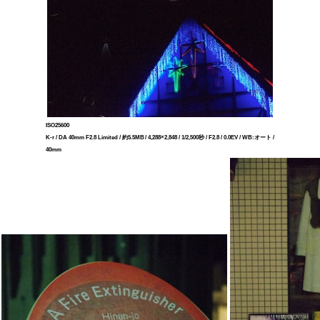
ISO25600
K-r / DA 40mm F2.8 Limited / 約5.5MB / 4,288×2,848 / 1/2,500秒 / F2.8 / 0.0EV / WB:オート /
40mm