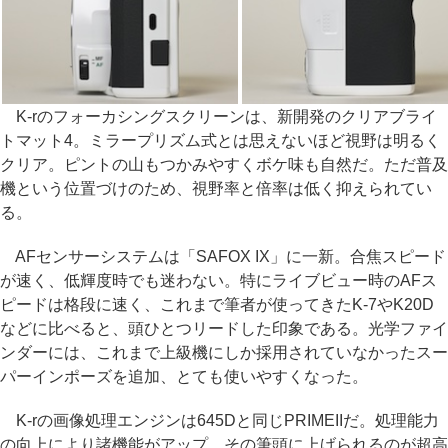
K-rのフォーカシングスクリーンは、新開発のクリアブライ
トマット4。ミラープリズム式とは思えないほど視野は明るく
クリア。ピントの山もつかみやすくボケ味も自然だ。ただ普及
機という位置づけのため、視野率と倍率は低く抑えられてい
る。
AFセンサーシステムは「SAFOX IX」に一新。合焦スピード
が速く、低輝度時でも迷わない。特にライブビュー時のAFス
ピードは格段に速く、これまで筆者が使ってきたK-7やK20D
などに比べると、頭ひとつリードした印象である。光学ファイ
ンダーには、これまで上級機にしか採用されていなかったスー
パーインポーズを追加、とても使いやすくなった。
K-rの画像処理エンジンは645Dと同じPRIMEIIだ。処理能力
の向上により諸機能がアップ。その筆頭に上げられるのが超高