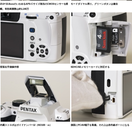
23.6×15.8mmのいわゆるAPS-Cサイズ相当のCMOSセンサーを搭
モードダイヤル周り。グリーンボタンは健在
載。有効画素数は約1,240万
背面右手側操作部
SDHC/SDメモリーカードに対応する
内蔵ストロボはガイドナンバー12（ISO100・m）
側面にPC/AV端子を装備。その上は赤外線ポートになる