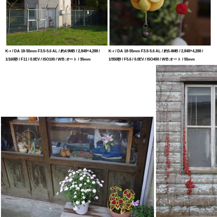
K-r / DA 18-55mm F3.5-5.6 AL / 約4.9MB / 2,848×4,288 /
K-r / DA 18-55mm F3.5-5.6 AL / 約5.4MB / 2,848×4,288 /
1/160秒 / F11 / 0.0EV / ISO100 / WB:オート / 35mm
1/350秒 / F5.6 / 0.0EV / ISO400 / WB:オート / 55mm