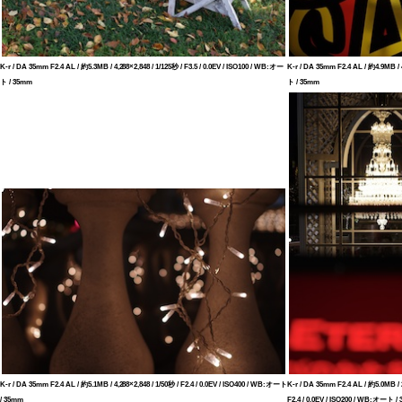
K-r / DA 35mm F2.4 AL / 約5.3MB / 4,288×2,848 / 1/125秒 / F3.5 / 0.0EV / ISO100 / WB:オー
K-r / DA 35mm F2.4 AL / 約4.9MB / 4
ト / 35mm
ト / 35mm
K-r / DA 35mm F2.4 AL / 約5.1MB / 4,288×2,848 / 1/50秒 / F2.4 / 0.0EV / ISO400 / WB:オート
K-r / DA 35mm F2.4 AL / 約5.0MB / 2
/ 35mm
F2.4 / 0.0EV / ISO200 / WB:オート /