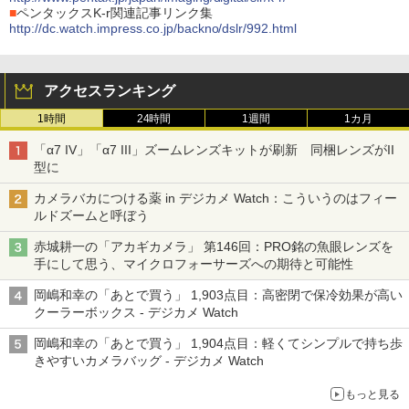
■
ペンタックスK-r関連記事リンク集
http://dc.watch.impress.co.jp/backno/dslr/992.html
アクセスランキング
1時間
24時間
1週間
1カ月
「α7 IV」「α7 III」ズームレンズキットが刷新 同梱レンズがII
型に
カメラバカにつける薬 in デジカメ Watch：こういうのはフィー
ルドズームと呼ぼう
赤城耕一の「アカギカメラ」 第146回：PRO銘の魚眼レンズを
手にして思う、マイクロフォーサーズへの期待と可能性
岡嶋和幸の「あとで買う」 1,903点目：高密閉で保冷効果が高い
クーラーボックス - デジカメ Watch
岡嶋和幸の「あとで買う」 1,904点目：軽くてシンプルで持ち歩
きやすいカメラバッグ - デジカメ Watch
もっと見る