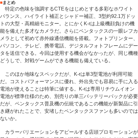
■
まとめ
特定の色味を強調するCTEをはじめとする多彩なホワイト
バランス、ハイライト補正とシャドー補正、3型約92.1万ドッ
トの大型・高精細モニター。とにかくK-rは上級機顔負けの機
能を備えた多才なカメラだ。さらにペンタックスの一眼レフカ
メラとして初めて赤外線通信機能を搭載。フォトプリンター、
パソコン、テレビ、携帯電話、デジタルフォトフレームにデー
タを送信できる。今回は使用する機会がなかったが、同じ機種
どうしで、対戦ゲームができる機能も備えている。
このほか地味なスペックだが、K-rは単3型電池が利用可能
だ。コストパフォーマンスに優れ、外出先でも容易に手に入る
電池が使えることは特筆に値する。K-rは専用リチウムイオン
電池が標準仕様のため、別売りの単三バッテリーパックが必要
だが、ペンタックス普及機の伝統であるこの機能が新製品に引
き継がれたことで、安堵したペンタックスファンも多いのでは
ないか。
カラーバリエーションをアピールする店頭プロモーションが