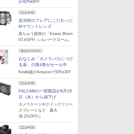
が42%OFF
ニュース
逆光時のフレアにこだわった
Mマウントレンズ
真ちゅう鏡筒の「Ksana 35mm
f/2 ASPH. シルバークローム」
キャンペーン
おなじみ「カメラバカにつけ
る薬」の第4巻がセール中
Kindle版がAmazonで50%OFF
ニュース
FALCAMの一部製品が8月19
日（水）から値下げ
カメラケージやクイックリリー
スプレートなど 最大
36.2%OFFに
ニュース