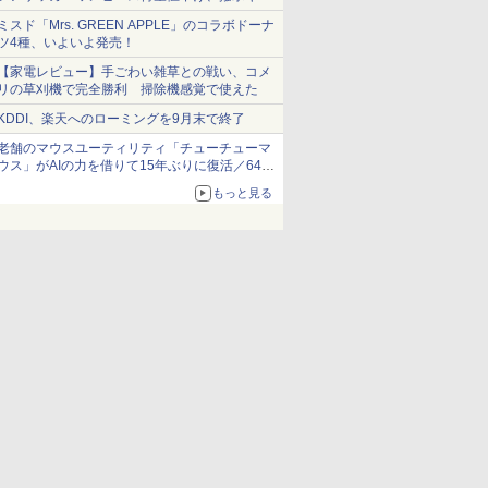
ショーツは1990円に
ミスド「Mrs. GREEN APPLE」のコラボドーナ
ツ4種、いよいよ発売！
【家電レビュー】手ごわい雑草との戦い、コメ
リの草刈機で完全勝利 掃除機感覚で使えた
KDDI、楽天へのローミングを9月末で終了
老舗のマウスユーティリティ「チューチューマ
ウス」がAIの力を借りて15年ぶりに復活／64bit
化、Windows 10/11、「Chrome」も走り回
もっと見る
る。復活記念で2026年末まで500円