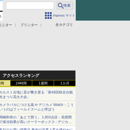
Impress サイト
全カテゴリ
モニター
プリンター
アクセスランキング
時間
24時間
1週間
1カ月
カルスト台地に音が響き渡る「第48回秋吉台観
光まつり花火大会」
カメラバカにつける薬 in デジカメ Watch：こう
いうのはフィールドズームと呼ぼう
岡嶋和幸の「あとで買う」 1,903点目：高密閉
で保冷効果が高いクーラーボックス - デジカメ
Watch
本日のお買い得商品 車内の温度上昇を緩やかに