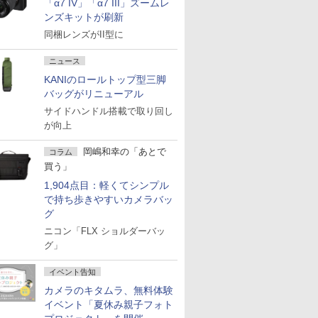
「α7 IV」「α7 III」ズームレ
ンズキットが刷新
同梱レンズがII型に
ニュース
KANIのロールトップ型三脚
バッグがリニューアル
サイドハンドル搭載で取り回し
が向上
岡嶋和幸の「あとで
コラム
買う」
1,904点目：軽くてシンプル
で持ち歩きやすいカメラバッ
グ
ニコン「FLX ショルダーバッ
グ」
イベント告知
カメラのキタムラ、無料体験
イベント「夏休み親子フォト