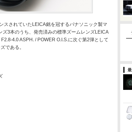
ウンスされていたLEICA銘を冠するパナソニック製マ
ズ3本のうち、発売済みの標準ズームレンズLEICA
/ F2.8-4.0 ASPH. / POWER O.I.S.に次ぐ第2弾として
ンズである。
最
ズ