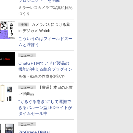
プロジェクト」を開催
ミラーレスカメラで写真絵日記
づくり
カメラバカにつける薬
漫画
in デジカメ Watch
こういうのはフィールドズー
ムと呼ぼう
ニュース
ChatGPT内でアドビ製品の
機能が使える統合プラグイン
画像・動画の作成を対話で
【厳選】本日のお買
ニュース
い得商品
“ぐるぐる巻き”にして運搬で
きるバルーン型LEDライトが
タイムセール中
ニュース
ProGrade Digital、