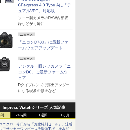
CFexpress 4.0 Type Aに「デ
ュアルVPG」対応版
ソニー製カメラのRAW内部収
録などが可能に
ニュース
「ニコンD780」に最新ファ
ームウェアアップデート
ニュース
デジタル一眼レフカメラ「ニ
コンD6」に最新ファームウ
ェア
Dタイプレンズで露出アンダー
になる現象の修正など
Impress Watchシリーズ 人気記事
時間
24時間
1週間
1カ月
ユニクロ、今日から「お盆特別セール」。涼感
シアサッカーワンピース待望値下げ、撥水ギア