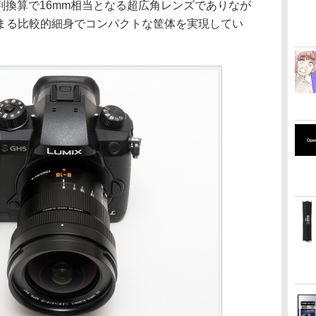
m判換算で16mm相当となる超広角レンズでありなが
まる比較的細身でコンパクトな筐体を実現してい