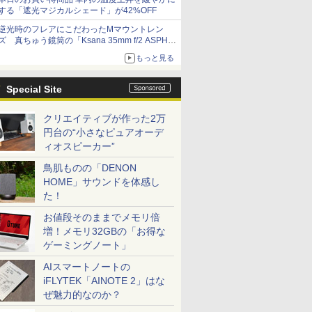
する「遮光マジカルシェード」が42%OFF
逆光時のフレアにこだわったMマウントレン
ズ 真ちゅう鏡筒の「Ksana 35mm f/2 ASPH.
シルバークローム」
もっと見る
Special Site
クリエイティブが作った2万
円台の“小さなピュアオーデ
ィオスピーカー”
鳥肌ものの「DENON
HOME」サウンドを体感し
た！
お値段そのままでメモリ倍
増！メモリ32GBの「お得な
ゲーミングノート」
AIスマートノートの
iFLYTEK「AINOTE 2」はな
ぜ魅力的なのか？