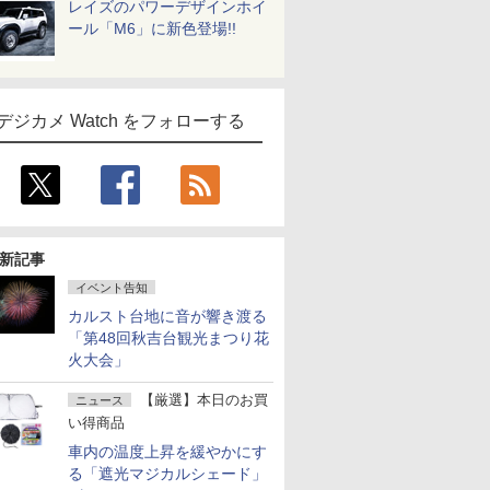
レイズのパワーデザインホイ
ール「M6」に新色登場!!
デジカメ Watch をフォローする
新記事
イベント告知
カルスト台地に音が響き渡る
「第48回秋吉台観光まつり花
火大会」
【厳選】本日のお買
ニュース
い得商品
車内の温度上昇を緩やかにす
る「遮光マジカルシェード」