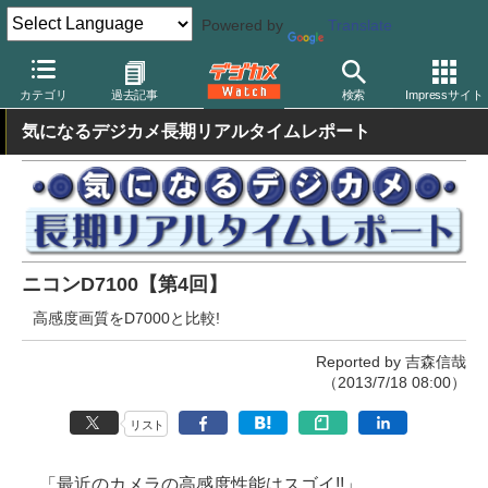
Powered by
Translate
デジカメ Watch
カメラ
一眼レフカメラ
ニコン
カテゴリ
過去記事
検索
Impressサイト
気になるデジカメ長期リアルタイムレポート
ニコンD7100【第4回】
高感度画質をD7000と比較!
Reported by 吉森信哉
（2013/7/18 08:00）
リスト
「最近のカメラの高感度性能はスゴイ!!」