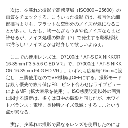
次は、夕暮れの撮影で高感度域（ISO800～25600）の
画質をチェックする。こういった撮影では、被写体の細
部描写よりも、フラットな空部分のノイズが気になるこ
とが多い。しかも、均一なざらつきや色ノイズならまだ
許せるが、ノイズ処理の弊害（?）で発生する斑模様状
の汚らしいノイズとかは勘弁して欲しいよねぇ。
ここでの使用レンズは、D7100は「AF-S DX NIKKOR
16-85mm F3.5-5.6 G ED VR」で、D7000は「AF-S NIKK
OR 16-35mm F4 G ED VR」。いずれも広角端16mmに設
定し、三脚使用なのでVR機構はOFFにする。撮影モード
は絞り優先で絞り値はF8、ピント合わせはライブビュー
によるMF（拡大表示を使用）。ISO感度設定以外の画質
に関する設定は、多くは日中の撮影と同じだが、ホワイ
トバランス：電球、長秒時ノイズ低減：する……という
点が異なる。
実は、夕暮れの撮影で異なるレンズを使用したのには