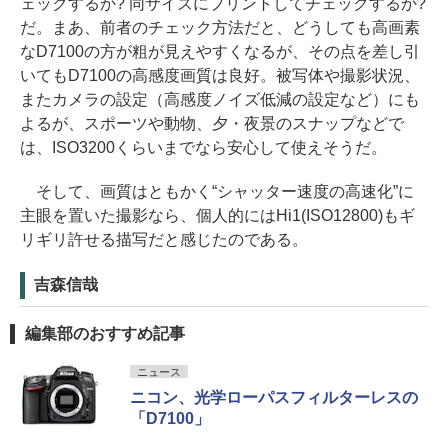
ェックするか? 同サイズにプリントしてチェックするか?
だ。まあ、前者のチェック方法だと、どうしても高画素
なD7100の方が粗が見えやすくなるが、その点を差し引
いてもD7100の高感度画質は良好。被写体や撮影状況、
またカメラの設定（高感度ノイズ低減の設定など）にも
よるが、スポーツや動物、夕・夜景のスナップなどで
は、ISO3200くらいまでなら安心して使えそうだ。
そして、画質はともかく“シャッター速度の高速化”に
主眼を置いた撮影なら、個人的にはHi1(ISO12800)もギ
リギリ許せる描写だと感じたのである。
吉森信哉
編集部のおすすめ記事
ニュース
ニコン、光学ローパスフィルターレスの
「D7100」