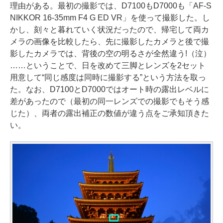
理由がある。最初の撮影では、D7100もD7000も「AF-S
NIKKOR 16-35mm F4 G ED VR」を使って撮影した。し
かし、刻々と暮れていく状況だったので、帰宅して両カ
メラの画像を比較したら、先に撮影したカメラと後で撮
影したカメラでは、背後の空の明るさが全然違う!（泣）
……ということで、日を改めて三脚とレンズを2セット
用意して“同じ感度は同時に撮影する”という方法を取っ
た。なお、D7100とD7000ではオート時の露出レベルに
差があったので（最初の同一レンズでの撮影でもそう感
じた）、両者の露出補正の数値が違う点をご承知頂きた
い。