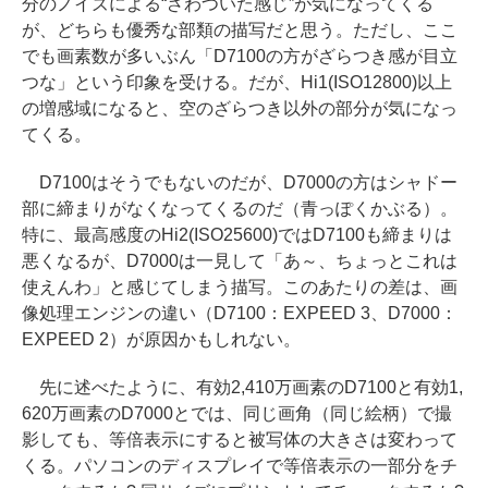
分のノイズによる“ざわついた感じ”が気になってくる
が、どちらも優秀な部類の描写だと思う。ただし、ここ
でも画素数が多いぶん「D7100の方がざらつき感が目立
つな」という印象を受ける。だが、Hi1(ISO12800)以上
の増感域になると、空のざらつき以外の部分が気になっ
てくる。
D7100はそうでもないのだが、D7000の方はシャドー
部に締まりがなくなってくるのだ（青っぽくかぶる）。
特に、最高感度のHi2(ISO25600)ではD7100も締まりは
悪くなるが、D7000は一見して「あ～、ちょっとこれは
使えんわ」と感じてしまう描写。このあたりの差は、画
像処理エンジンの違い（D7100：EXPEED 3、D7000：
EXPEED 2）が原因かもしれない。
先に述べたように、有効2,410万画素のD7100と有効1,
620万画素のD7000とでは、同じ画角（同じ絵柄）で撮
影しても、等倍表示にすると被写体の大きさは変わって
くる。パソコンのディスプレイで等倍表示の一部分をチ