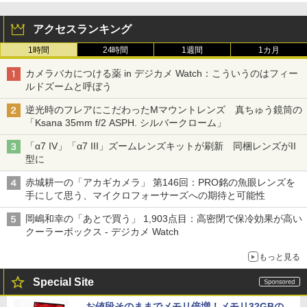
アクセスランキング
1時間
24時間
1週間
1カ月
カメラバカにつける薬 in デジカメ Watch：こういうのはフィー
ルドズームと呼ぼう
逆光時のフレアにこだわったMマウントレンズ 真ちゅう鏡筒の
「Ksana 35mm f/2 ASPH. シルバークローム」
「α7 IV」「α7 III」ズームレンズキットが刷新 同梱レンズがII
型に
赤城耕一の「アカギカメラ」 第146回：PRO銘の魚眼レンズを
手にして思う、マイクロフォーサーズへの期待と可能性
岡嶋和幸の「あとで買う」 1,903点目：高密閉で保冷効果が高い
クーラーボックス - デジカメ Watch
もっと見る
Special Site
お値段そのままでメモリ倍増！メモリ32GBの