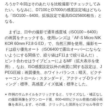
ろうか? 今回はそのあたりを比較撮影でチェックしてみ
たい。ちなみに、D7100とD7000の感度設定域はどちら
も「ISO100～6400。拡張設定で最高ISO25600相当」と
なる。
まずは、日中の撮影で通常感度域（ISO100～6400）
の画質をチェックする。使用レンズは「AF-S Micro NIK
KOR 60mm F2.8 G ED」で、当然三脚を使用。撮影モー
ドは絞り優先オート（ISO6400で露出オーバーにならな
いようにする関係で、絞り値はF11まで絞り込んだ）、
ピント合わせはライブビューによるMF（拡大表示を使
用）。なお、ISO感度設定以外の画質に関する設定は、J
PEG圧縮：画質優先、ホワイトバランス：晴天、ピクチ
ャーコントロール：スタンダード、アクティブ-Dライテ
ィング：標準、高感度ノイズ低減：標準とした。
作例のサムネイルをクリックすると、リサイズなし・補正なし
の撮影画像をダウンロード後、800×600ピクセル前後の縮小画
像を表示します。その後、クリックした箇所をピクセル等倍で