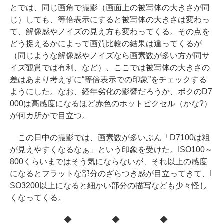
とでは、同じ画角で撮影（画面上の被写体の大きさが同
じ）しても、等倍表示にすると被写体の大きさは変わっ
て、解像感やノイズの見え方も変わってくる。その点を
どう捉えるかによって画質比較の結果は違ってくるが
（同じような解像感やノイズなら画素数が多い方が同サ
イズ観賞では有利、など）、ここでは被写体の大きさの
差はあまり考えずに“等倍表示での印象”をチェックする
ようにした。なお、経年劣化の影響だろうか、ボクのD7
000は高感度になるほど赤色のホットピクセル（かな?）
が何カ所かで目立つ。
この日中の撮影では、画素数が多いぶん「D7100は粗
が見えやすくなるなぁ」という印象を受けた。ISO100～
800くらいまではそう気にならないが、それ以上の感度
になるとフラットな部分のざらつき感が目立ってきて、I
SO3200以上になると細かい部分の描写なども少々怪し
くなってくる。
◆ ◆ ◆