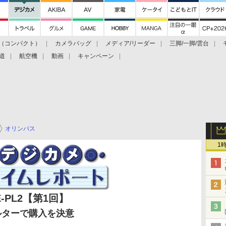
（コンパクト）
カメラバッグ
メディア/リーダー
三脚/一脚/雲台
道
航空機
動画
キャンペーン
オリンパス
1
PL2【第1回】
ルターで購入を決意