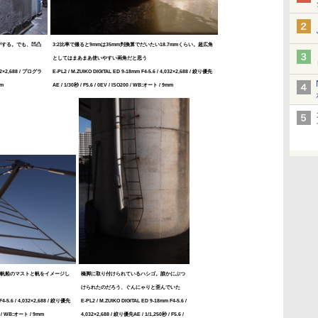
がする。でも、凹凸
3:2比率で撮ると9mmは35mm判換算でだいたい18.7mmくらい。超広角
としてはまあまあ使いやすい画角だと思う
032×2,688 / プログラ
E-PL2 / M.ZUIKO DIGITAL ED 9-18mm F4-5.6 / 4,032×2,688 / 絞り優先
mm
AE / 1/30秒 / F5.6 / 0EV / ISO200 / WB:オート / 9mm
帆船のマストと帆をイメージし
橋脚に取り付けられているハシゴ。誰かにぶつ
けられたのだろう、ぐんにゃりと歪んでいた
F4-5.6 / 4,032×2,688 / 絞り優先
E-PL2 / M.ZUIKO DIGITAL ED 9-18mm F4-5.6 /
200 / WB:オート / 9mm
4,032×2,688 / 絞り優先AE / 1/1,250秒 / F5.6 /