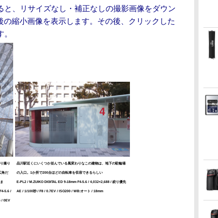
ると、リサイズなし・補正なしの撮影画像をダウン
ル前後の縮小画像を表示します。その後、クリックした
す。
り撮り
品川駅近くにいくつか並んでいる風変わりなこの建物は、地下の駐輪場
広角だ
の入口。1か所で200台ほどの自転車を収容できるらしい
ま
E-PL2 / M.ZUIKO DIGITAL ED 9-18mm F4-5.6 / 4,032×2,688 / 絞り優先
4-5.6 /
AE / 1/100秒 / F8 / 0.7EV / ISO200 / WB:オート / 18mm
 / 0EV