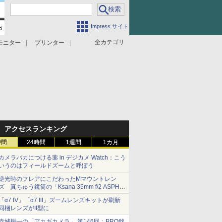
Impress サイト
全カテゴリ
モニター
プリンター
アクセスランキング
時間
24時間
1週間
1カ月
カメラバカにつける薬 in デジカメ Watch：こう
いうのはフィールドズームと呼ぼう
逆光時のフレアにこだわったMマウントレン
ズ 真ちゅう鏡筒の「Ksana 35mm f/2 ASPH.
シルバークローム」
「α7 IV」「α7 III」ズームレンズキットが刷新
同梱レンズがII型に
赤城耕一の「アカギカメラ」 第146回：PRO銘