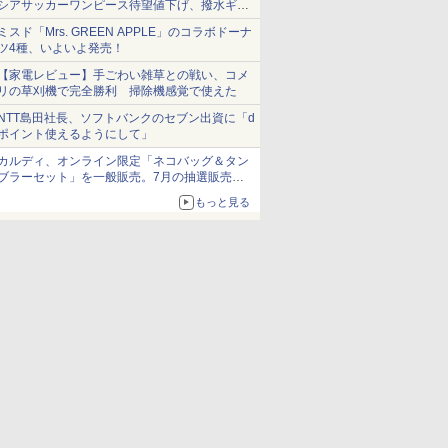
シアサッカーワンピース待望値下げ、撥水ギア
ショーツは1990円に
ミスド「Mrs. GREEN APPLE」のコラボドーナ
ツ4種、いよいよ発売！
【家電レビュー】手ごわい雑草との戦い、コメ
リの草刈機で完全勝利 掃除機感覚で使えた
NTT島田社長、ソフトバンクのセブン出資に「d
ポイント使えるようにして」
カルディ、オンライン限定「ネコバッグ＆タン
ブラーセット」を一般販売。7月の抽選販売の
当選無効分
もっと見る