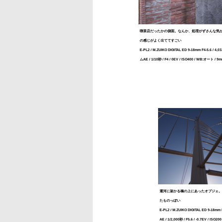
喫茶店だったかの側面。なんか、処理がずさんな気
の感じがよく出ててすごい
E-PL2 / M.ZUIKO DIGITAL ED 9-18mm F4-5.6 / 4,
ムAE / 1/10秒 / F4 / 0EV / ISO400 / WB:オート / 9
運河に架かる橋の上にあったオブジェ。
たものっぽい
E-PL2 / M.ZUIKO DIGITAL ED 9-18mm 
AE / 1/2,000秒 / F5.6 / -0.7EV / ISO