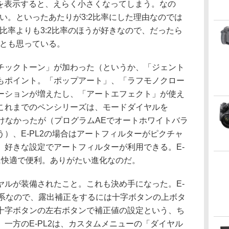
画を表示すると、えらく小さくなってしまう。なの
ない。といったあたりが3:2比率にした理由なのでは
3比率よりも3:2比率のほうが好きなので、だったら
かとも思っている。
ックトーン」が加わった（というか、「ジェント
もポイント。「ポップアート」、「ラフモノクロー
ーションが増えたし、「アートエフェクト」が使え
これまでのペンシリーズは、モードダイヤルを
けなかったが（プログラムAEでオートホワイトバラ
）、E-PL2の場合はアートフィルターがピクチャ
、好きな設定でアートフィルターが利用できる。E-
に快適で便利。ありがたい進化なのだ。
ルが装備されたこと。これも決め手になった。E-
操作系なので、露出補正をするには十字ボタンの上ボタ
十字ボタンの左右ボタンで補正値の設定という、ち
一方のE-PL2は、カスタムメニューの「ダイヤル