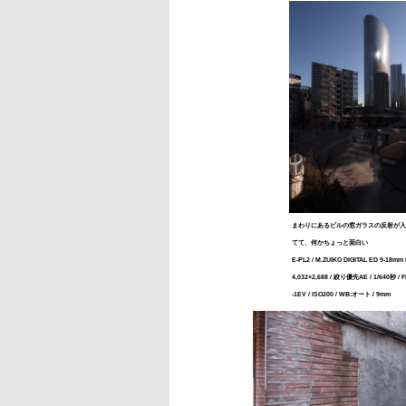
まわりにあるビルの窓ガラスの反射が入
てて、何かちょっと面白い
E-PL2 / M.ZUIKO DIGITAL ED 9-18mm F
4,032×2,688 / 絞り優先AE / 1/640秒 / F8
-1EV / ISO200 / WB:オート / 9mm