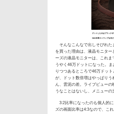
ゲットしたのはブラックボディとM
H&S本革ストラップを付
そんなこんなで出しそびれたま
を買った理由は、液晶モニター
ーズの液晶モニターは、これまで
うやく46万ドットになった。ま
りつつあるところで46万ドッ
が、ドット数倍増はやっぱりう
ん、雲泥の差。ライブビューの
うなことはないし、メニューの
3:2比率になったのも個人的
ズの画面比率は4:3なので、こ