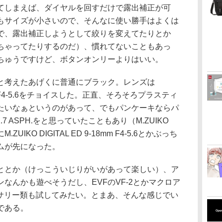
てしまえば、ダイヤルを回すだけで露出補正が可
もサイズが小さいので、そんなに使い勝手はよくは
で、露出補正しようとして絞りを変えてたりとか
ちゃってたりするのだ）、慣れてないこともあっ
ちゅうですけど、ボタンオンリーよりはいい。
考えたあげくに普通にブラック。レンズは
-18mm F4-5.6をチョイスした。正直、そろそろプラスティ
たいなぁというのがあって、でもパンケーキならパ
F1.7 ASPH.をと思っていたこともあり（M.ZUIKO
M.ZUIKO DIGITAL ED 9-18mm F4-5.6とかぶっち
ムが先になった。
とか（けっこういじりがいがあって楽しい）、ア
なんかも遊べそうだし、EVFのVF-2とかマクロア
セサリー類も試してみたい。とまあ、そんな感じでい
である。