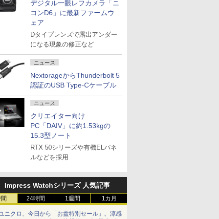
デジタル一眼レフカメラ「ニ
コンD6」に最新ファームウ
ェア
Dタイプレンズで露出アンダー
になる現象の修正など
ニュース
NextorageからThunderbolt 5
認証のUSB Type-Cケーブル
ニュース
クリエイター向け
PC「DAIV」に約1.53kgの
15.3型ノート
RTX 50シリーズや有機ELパネ
ルなどを採用
Impress Watchシリーズ 人気記事
時間
24時間
1週間
1カ月
ユニクロ、今日から「お盆特別セール」。涼感