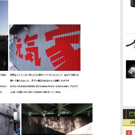
り乱れ
何気なくシャッター切ったら1秒オーバーだったりして、あわてて絞りを
開いて撮りなおした。手ブレ補正があるからと油断しすぎです
4-5.6 /
E-PL2 / M.ZUIKO DIGITAL ED 9-18mm F4-5.6 / 4,032×2,688 / プログラ
 /
ムAE / 1/6秒 / F4 / 0EV / ISO200 / WB:オート / 9mm
1