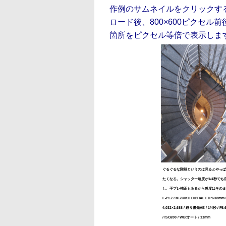
作例のサムネイルをクリックす
ロード後、800×600ピクセ
箇所をピクセル等倍で表示しま
ぐるぐるな階段というのは見るとやっぱ
たくなる。シャッター速度が1/4秒でも
し、手ブレ補正もあるから感度はそのま
E-PL2 / M.ZUIKO DIGITAL ED 9-18mm F
4,032×2,688 / 絞り優先AE / 1/4秒 / F5.6
/ ISO200 / WB:オート / 13mm