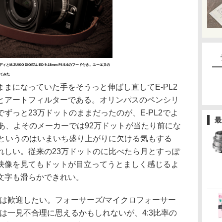
.ZUIKO DIGITAL ED 9-18mm F4-5.6のフード付き。ユーエヌの
けてみた
まになっていた手をそうっと伸ばし直してE-PL2
とアートフィルターである。オリンパスのペンシリ
ずっと23万ドットのままだったのが、E-PL2でよ
最
あ、よそのメーカーでは92万ドットが当たり前にな
トというのはいまいち盛り上がりに欠ける気もする
れしい。従来の23万ドットのに比べたら月とすっぽ
映像を見てもドットが目立ってうとましく感じるよ
文字も滑らかできれい。
には歓迎したい。フォーサーズ/マイクロフォーサー
れは一見不合理に思えるかもしれないが、4:3比率の