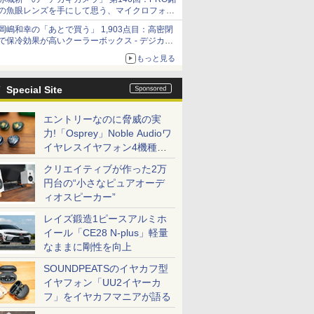
の魚眼レンズを手にして思う、マイクロフォー
サーズへの期待と可能性
岡嶋和幸の「あとで買う」 1,903点目：高密閉
で保冷効果が高いクーラーボックス - デジカメ
Watch
もっと見る
Special Site
エントリーなのに脅威の実
力!「Osprey」Noble Audioワ
イヤレスイヤフォン4機種を
一気に聴く
クリエイティブが作った2万
円台の“小さなピュアオーデ
ィオスピーカー”
レイズ鍛造1ピースアルミホ
イール「CE28 N-plus」軽量
なままに剛性を向上
SOUNDPEATSのイヤカフ型
イヤフォン「UU2イヤーカ
フ」をイヤカフマニアが語る