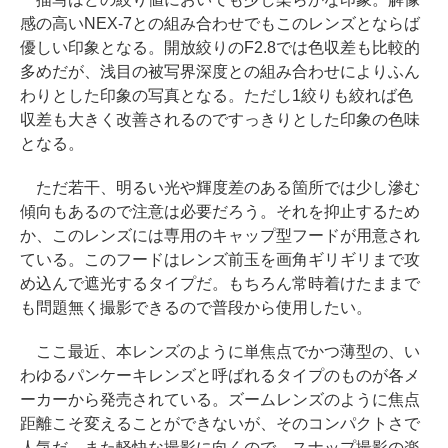
感の高いNEX-7との組み合わせでもこのレンズとならば
優しい印象となる。開放絞りのF2.8では色収差も比較的
多めだが、浅目の被写界深度との組み合わせによりふん
わりとした印象の写真となる。ただし1絞りも絞れば色
収差も大きく改善されるのですっきりとした印象の色味
となる。
ただ若干、明るい光や輝度差のある箇所では少し滲む
傾向もあるので注意は必要だろう。それを抑止するため
か、このレンズには専用のキャップ型フードが用意され
ている。このフードはレンズ前玉を画角ギリギリまで攻
め込んで遮光するタイプだ。もちろん常時着けたままで
も問題無く撮影できるので普段から使用したい。
ここ最近、本レンズのように単焦点でかつ薄型の、い
わゆるパンケーキレンズと呼ばれるタイプのものが各メ
ーカーから発売されている。ズームレンズのように焦点
距離こそ変えることができないが、そのコンパクトさで
人気だ。また軽快な撮影に向くので、スナップ撮影の楽