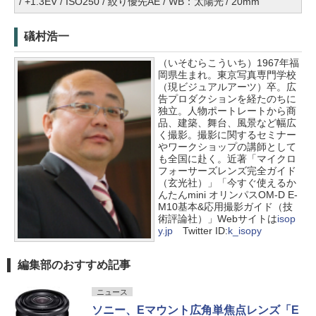
/ +1.3EV / ISO250 / 絞り優先AE / WB：太陽光 / 20mm
礒村浩一
（いそむらこういち）1967年福
岡県生まれ。東京写真専門学校
（現ビジュアルアーツ）卒。広
告プロダクションを経たのちに
独立。人物ポートレートから商
品、建築、舞台、風景など幅広
く撮影。撮影に関するセミナー
やワークショップの講師として
も全国に赴く。近著「マイクロ
フォーサーズレンズ完全ガイド
（玄光社）」「今すぐ使えるか
んたんmini オリンパスOM-D E-
M10基本&応用撮影ガイド（技
術評論社）」Webサイトは
isop
y.jp
Twitter ID:
k_isopy
編集部のおすすめ記事
ニュース
ソニー、Eマウント広角単焦点レンズ「E