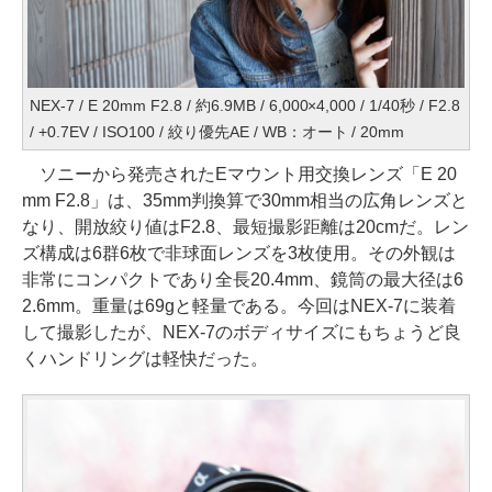
NEX-7 / E 20mm F2.8 / 約6.9MB / 6,000×4,000 / 1/40秒 / F2.8
/ +0.7EV / ISO100 / 絞り優先AE / WB：オート / 20mm
ソニーから発売されたEマウント用交換レンズ「E 20
mm F2.8」は、35mm判換算で30mm相当の広角レンズと
なり、開放絞り値はF2.8、最短撮影距離は20cmだ。レン
ズ構成は6群6枚で非球面レンズを3枚使用。その外観は
非常にコンパクトであり全長20.4mm、鏡筒の最大径は6
2.6mm。重量は69gと軽量である。今回はNEX-7に装着
して撮影したが、NEX-7のボディサイズにもちょうど良
くハンドリングは軽快だった。