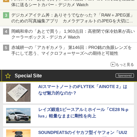
体に送るシートカバー - デジカメ Watch
デジカメアイテム丼：ありそうでなかった？「RAW＋JPEG派」
のための写真編集アプリ カメラデフォルトのJPEGを大切にす
る「Filmator」
岡嶋和幸の「あとで買う」 1,903点目：高密閉で保冷効果が高い
クーラーボックス - デジカメ Watch
赤城耕一の「アカギカメラ」 第146回：PRO銘の魚眼レンズを
手にして思う、マイクロフォーサーズへの期待と可能性
もっと見る
Special Site
AIスマートノートのiFLYTEK「AINOTE 2」は
なぜ魅力的なのか？
レイズ鍛造1ピースアルミホイール「CE28 N-p
lus」軽量なままに剛性を向上
SOUNDPEATSのイヤカフ型イヤフォン「UU2