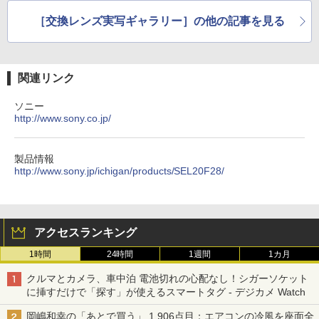
［交換レンズ実写ギャラリー］の他の記事を見る
関連リンク
ソニー
http://www.sony.co.jp/
製品情報
http://www.sony.jp/ichigan/products/SEL20F28/
アクセスランキング
1時間
24時間
1週間
1カ月
クルマとカメラ、車中泊 電池切れの心配なし！シガーソケット
に挿すだけで「探す」が使えるスマートタグ - デジカメ Watch
岡嶋和幸の「あとで買う」 1,906点目：エアコンの冷風を座面全