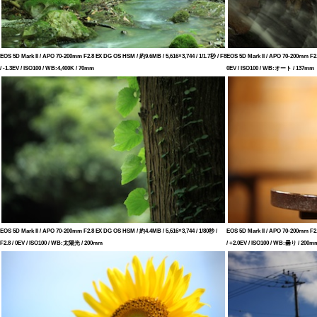
EOS 5D Mark II / APO 70-200mm F2.8 EX DG OS HSM / 約9.6MB / 5,616×3,744 / 1/1.7秒 / F8
EOS 5D Mark II / APO 70-200mm F2.
/ -1.3EV / ISO100 / WB:4,400K / 70mm
0EV / ISO100 / WB:オート / 137mm
EOS 5D Mark II / APO 70-200mm F2.8 EX DG OS HSM / 約4.4MB / 5,616×3,744 / 1/80秒 /
EOS 5D Mark II / APO 70-200mm F2.
F2.8 / 0EV / ISO100 / WB:太陽光 / 200mm
/ +2.0EV / ISO100 / WB:曇り / 200m