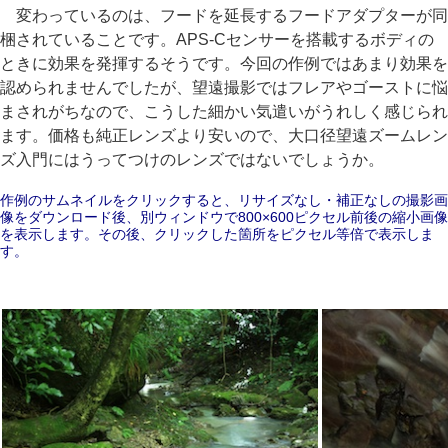
変わっているのは、フードを延長するフードアダプターが同
梱されていることです。APS-Cセンサーを搭載するボディの
ときに効果を発揮するそうです。今回の作例ではあまり効果を
認められませんでしたが、望遠撮影ではフレアやゴーストに悩
まされがちなので、こうした細かい気遣いがうれしく感じられ
ます。価格も純正レンズより安いので、大口径望遠ズームレン
ズ入門にはうってつけのレンズではないでしょうか。
作例のサムネイルをクリックすると、リサイズなし・補正なしの撮影画
像をダウンロード後、別ウィンドウで800×600ピクセル前後の縮小画像
を表示します。その後、クリックした箇所をピクセル等倍で表示しま
す。