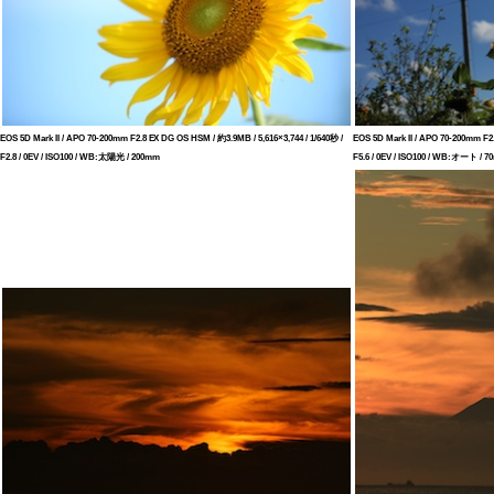
EOS 5D Mark II / APO 70-200mm F2.8 EX DG OS HSM / 約3.9MB / 5,616×3,744 / 1/640秒 /
EOS 5D Mark II / APO 70-200mm F2.
F2.8 / 0EV / ISO100 / WB:太陽光 / 200mm
F5.6 / 0EV / ISO100 / WB:オート / 