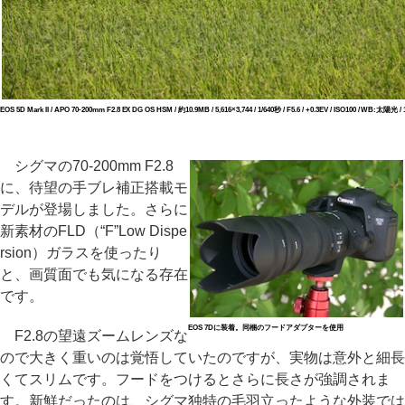
EOS 5D Mark II / APO 70-200mm F2.8 EX DG OS HSM / 約10.9MB / 5,616×3,744 / 1/640秒 / F5.6 / +0.3EV / ISO100 / WB:太陽光 
シグマの70-200mm F2.8
に、待望の手ブレ補正搭載モ
デルが登場しました。さらに
新素材のFLD（“F”Low Dispe
rsion）ガラスを使ったり
と、画質面でも気になる存在
です。
EOS 7Dに装着。同梱のフードアダプターを使用
F2.8の望遠ズームレンズな
ので大きく重いのは覚悟していたのですが、実物は意外と細長
くてスリムです。フードをつけるとさらに長さが強調されま
す。新鮮だったのは、シグマ独特の毛羽立ったような外装では