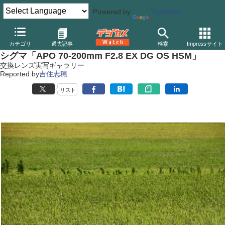
Powered by
Translate
デジカメ Watch
レンズ
交換レンズ
シグマ
カテゴリ
過去記事
検索
Impressサイト
シグマ「APO 70-200mm F2.8 EX DG OS HSM」
交換レンズ実写ギャラリー
Reported by
吉住志穂
リスト