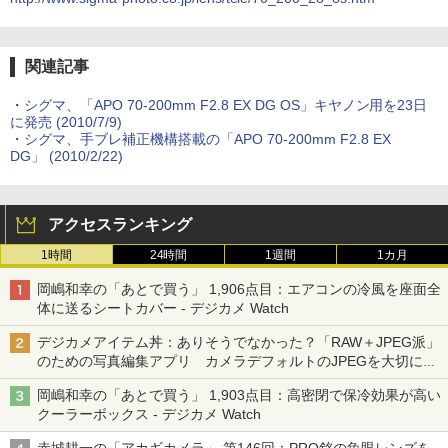
関連記事
・
シグマ、「APO 70-200mm F2.8 EX DG OS」キヤノン用を23日
に発売 (2010/7/9)
・
シグマ、手ブレ補正機構搭載の「APO 70-200mm F2.8 EX
DG」 (2010/2/22)
アクセスランキング
1時間
24時間
1週間
1カ月
岡嶋和幸の「あとで買う」 1,906点目：エアコンの冷風を座面全
体に送るシートカバー - デジカメ Watch
デジカメアイテム丼：ありそうでなかった？「RAW＋JPEG派」
のための写真編集アプリ カメラデフォルトのJPEGを大切にす
る「Filmator」
岡嶋和幸の「あとで買う」 1,903点目：高密閉で保冷効果が高い
クーラーボックス - デジカメ Watch