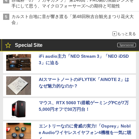
赤城耕一の「アカギカメラ」 第146回：PRO銘の魚眼レンズを
手にして思う、マイクロフォーサーズへの期待と可能性
カルスト台地に音が響き渡る「第48回秋吉台観光まつり花火大
会」
もっと見る
Special Site
iFi audio主力「NEO Stream 3」「NEO iDSD
3」に迫る
AIスマートノートのiFLYTEK「AINOTE 2」は
なぜ魅力的なのか？
マウス、RTX 5060 Ti搭載ゲーミングPCが7万
5,000円オフで30万円台！
エントリーなのに脅威の実力!「Osprey」Nobl
e Audioワイヤレスイヤフォン4機種を一気に聴