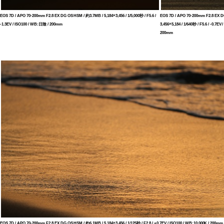
EOS 7D / APO 70-200mm F2.8 EX DG OS HSM / 約3.7MB / 5,184×3,456 / 1/5,000秒 / F5.6 /
EOS 7D / APO 70-200mm F2.8 EX D
-1.3EV / ISO100 / WB:日陰 / 200mm
3,456×5,184 / 1/640秒 / F5.6 / -0.7E
200mm
EOS 7D / APO 70-200mm F2.8 EX DG OS HSM / 約6.1MB / 5,184×3,456 / 1/125秒 / F2.8 / +0.7EV / ISO100 / WB:10,000K / 200mm