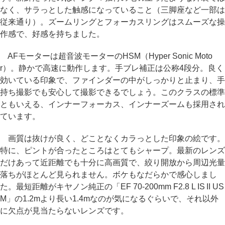
なく、サラっとした触感になっていること（三脚座など一部は
従来通り）。ズームリングとフォーカスリングはスムーズな操
作感で、好感を持ちました。
AFモーターは超音波モーターのHSM（Hyper Sonic Moto
r）。静かで高速に動作します。手ブレ補正は公称4段分。良く
効いている印象で、ファインダーの中がしっかりと止まり、手
持ち撮影でも安心して撮影できるでしょう。このクラスの標準
ともいえる、インナーフォーカス、インナーズームも採用され
ています。
画質は抜けが良く、どことなくカラっとした印象の絵です。
特に、ピントが合ったところはとてもシャープ。最新のレンズ
だけあって近距離でも十分に高画質で、絞り開放から周辺光量
落ちがほとんど見られません。ボケもなだらかで感心しまし
た。最短距離がキヤノン純正の「EF 70-200mm F2.8 L IS II US
M」の1.2mより長い1.4mなのが気になるぐらいで、それ以外
に欠点が見当たらないレンズです。