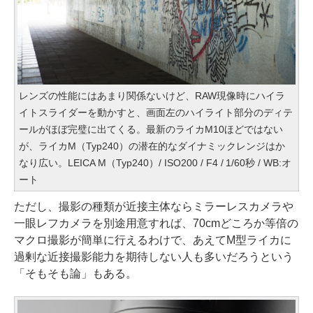
レンズの性能にはあまり関係ないけど、RAW現像時にハイラ
イトスライダーを動かすと、画面左のハイライト部分のディテ
ールがほぼ完璧に出てくる。最新のライカM10ほどではない
が、ライカM（Typ240）の潜在的なダイナミックレンジはか
なり広い。LEICA M（Typ240）/ ISO200 / F4 / 1/60秒 / WB:オ
ート
ただし、撮影の種類が近接主体ならミラーレスカメラや
一眼レフカメラを別途用意すれば、70cmどころか等倍の
マクロ撮影が簡単に行えるわけで、あえてM型ライカに
過剰な近接撮影能力を期待しない人も多いだろうという
「そもそも論」もある。