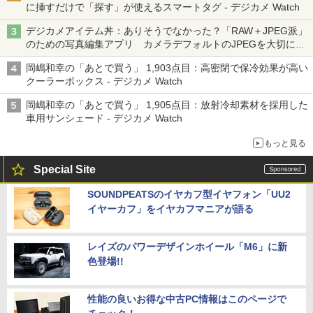
に挿すだけで「探す」が使えるスマートタグ - デジカメ Watch
デジカメアイテム丼：ありそうでなかった？「RAW＋JPEG派」
のための写真編集アプリ カメラデフォルトのJPEGを大切にす
る「Filmator」
岡嶋和幸の「あとで買う」 1,903点目：高密閉で保冷効果が高い
クーラーボックス - デジカメ Watch
岡嶋和幸の「あとで買う」 1,905点目：放射冷却素材を採用した
車用サンシェード - デジカメ Watch
もっと見る
Special Site
SOUNDPEATSのイヤカフ型イヤフォン「UU2
イヤーカフ」をイヤカフマニアが語る
レイズのパワーデザインホイール「M6」に新
色登場!!
性能の良いお得な中古PC情報はこのページで