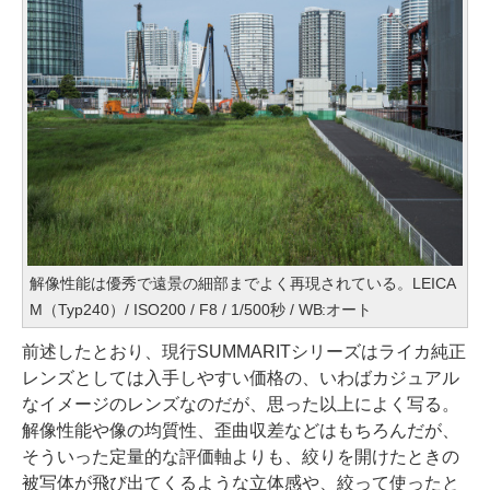
解像性能は優秀で遠景の細部までよく再現されている。LEICA
M（Typ240）/ ISO200 / F8 / 1/500秒 / WB:オート
前述したとおり、現行SUMMARITシリーズはライカ純正
レンズとしては入手しやすい価格の、いわばカジュアル
なイメージのレンズなのだが、思った以上によく写る。
解像性能や像の均質性、歪曲収差などはもちろんだが、
そういった定量的な評価軸よりも、絞りを開けたときの
被写体が飛び出てくるような立体感や、絞って使ったと