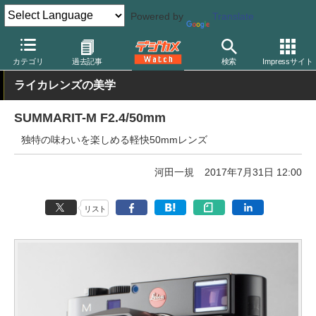
Powered by
Translate
デジカメ Watch
カメラ
レンジファインダーカメラ
ライカ
カテゴリ
過去記事
検索
Impressサイト
ライカレンズの美学
SUMMARIT-M F2.4/50mm
独特の味わいを楽しめる軽快50mmレンズ
河田一規
2017年7月31日 12:00
リスト