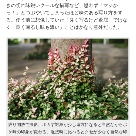
きの切れ味鋭いクールな描写など、思わず「マジか
っ！」とつぶやいてしまったほど味のある写り方をす
る。使う前に想像していた「良く写るけど退屈」ではな
く「良く写るし味も濃い」ことはかなり意外だった。
絞り開放で撮影。ボカす対象が少し遠方になると当然ながらボ
ケ味の印象が変わる。近接時に比べるとクセが少なく自然な印