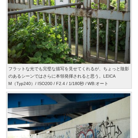
フラットな光でも完璧な描写を見せてくれるが、ちょっと陰影
のあるシーンではさらに本領発揮されると思う。LEICA
M（Typ240）/ ISO200 / F2.4 / 1/180秒 / WB:オート