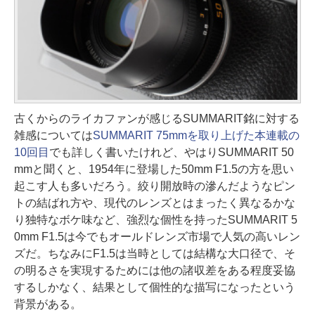
古くからのライカファンが感じるSUMMARIT銘に対する
雑感については
SUMMARIT 75mmを取り上げた本連載の
10回目
でも詳しく書いたけれど、やはりSUMMARIT 50
mmと聞くと、1954年に登場した50mm F1.5の方を思い
起こす人も多いだろう。絞り開放時の滲んだようなピン
トの結ばれ方や、現代のレンズとはまったく異なるかな
り独特なボケ味など、強烈な個性を持ったSUMMARIT 5
0mm F1.5は今でもオールドレンズ市場で人気の高いレン
ズだ。ちなみにF1.5は当時としては結構な大口径で、そ
の明るさを実現するためには他の諸収差をある程度妥協
するしかなく、結果として個性的な描写になったという
背景がある。