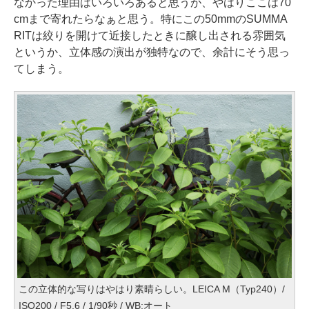
なかった理由はいろいろあると思うが、やはりここは70
cmまで寄れたらなぁと思う。特にこの50mmのSUMMA
RITは絞りを開けて近接したときに醸し出される雰囲気
というか、立体感の演出が独特なので、余計にそう思っ
てしまう。
この立体的な写りはやはり素晴らしい。LEICA M（Typ240）/
ISO200 / F5.6 / 1/90秒 / WB:オート