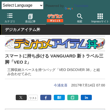
Powered by
Translate
デジカメ Watch
撮影用品
カメラバッグ
バンガード
カテゴリ
過去記事
検索
Impressサイト
デジカメアイテム丼
スマートに持ち歩ける VANGUARD 新トラベル三
脚「VEO 2」
三脚収納スペースを持つバッグ「VEO DISCOVER 38」と組
み合わせてみた
今浦友喜
2017年7月14日 07:00
リスト