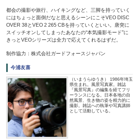
都会の撮影や旅行、ハイキングなど、三脚を持っていく
にはちょっと面倒だなと思えるシーンにこそVEO DISC
OVER 38とVEO 2 265 CBを持っていくといい。唐突に
スイッチオンしてしまったあなたの“本気撮影モード”に
きっとVEOシリーズは全力で応えてくれるはずだ。
制作協力：株式会社ガードフォースジャパン
今浦友喜
（いまうらゆうき） 1986年埼玉
県生まれ。風景写真家。雑誌
『風景写真』の編集を経てフリ
ーランスになる。日本各地の自
然風景、生き物の姿を精力的に
撮影。雑誌への執筆や写真講師
として活動している。