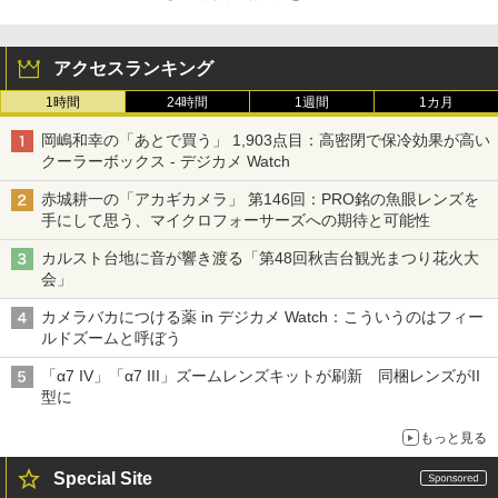
アクセスランキング
1時間
24時間
1週間
1カ月
岡嶋和幸の「あとで買う」 1,903点目：高密閉で保冷効果が高い
クーラーボックス - デジカメ Watch
赤城耕一の「アカギカメラ」 第146回：PRO銘の魚眼レンズを
手にして思う、マイクロフォーサーズへの期待と可能性
カルスト台地に音が響き渡る「第48回秋吉台観光まつり花火大
会」
カメラバカにつける薬 in デジカメ Watch：こういうのはフィー
ルドズームと呼ぼう
「α7 IV」「α7 III」ズームレンズキットが刷新 同梱レンズがII
型に
もっと見る
Special Site