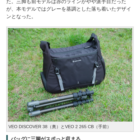
た。三脚も前モデルは赤のラインがやや派手目だった
が、本モデルではグレーを基調とした落ち着いたデザイ
ンとなった。
VEO DISCOVER 38（奥）とVEO 2 265 CB（手前）
バッグに三脚がスポっと収まる