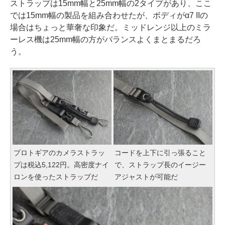
ストラップは15mm幅と25mm幅の2タイプがあり、ここ
では15mm幅の製品を組み合わせたが、ボディがα7 IIの
場合はちょっと華奢な印象だ。ミッドレンジ以上のミラ
ーレス機は25mm幅の方がバランスよくまとまるだろ
う。
プロトギアのカメラストラッ
コードを上下に引っ張ること
プは税込5,122円。高密度ナイ
で、ストラップ長のイージー
ロンを使ったストラップだ
アジャストが可能だ