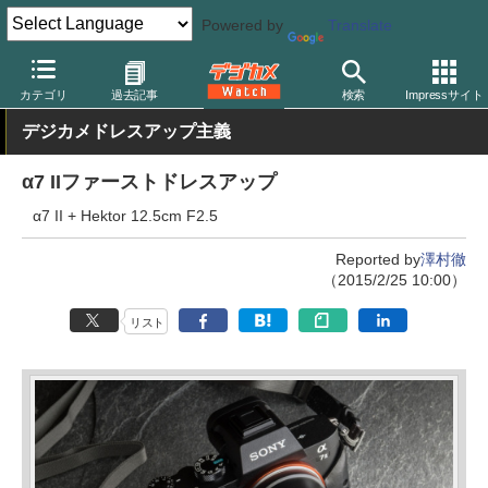
Powered by
Translate
デジカメ Watch
カメラ
ミラーレスカメラ
ソニー
カテゴリ
過去記事
検索
Impressサイト
デジカメドレスアップ主義
α7 IIファーストドレスアップ
α7 II + Hektor 12.5cm F2.5
Reported by
澤村徹
（2015/2/25 10:00）
リスト