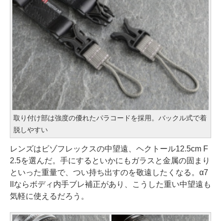
取り付け部は強度の優れたパラコードを採用。バックル式で着
脱しやすい
レンズはビゾフレックスの中望遠、ヘクトール12.5cm F
2.5を選んだ。手にするといかにもガラスと金属の固まり
といった重量で、つい持ち出すのを敬遠したくなる。α7
IIならボディ内手ブレ補正があり、こうした重い中望遠も
気軽に使えるだろう。