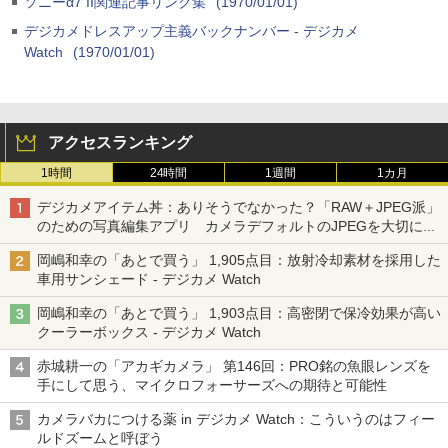
ソニーα7 II関連記事リンク集
(1970/01/01)
デジカメドレスアップ主義バックナンバー - デジカメ
Watch
(1970/01/01)
アクセスランキング
1時間
24時間
1週間
1カ月
デジカメアイテム丼：ありそうでなかった？「RAW＋JPEG派」
のための写真編集アプリ カメラデフォルトのJPEGを大切にす
る「Filmator」
岡嶋和幸の「あとで買う」 1,905点目：放射冷却素材を採用した
車用サンシェード - デジカメ Watch
岡嶋和幸の「あとで買う」 1,903点目：高密閉で保冷効果が高い
クーラーボックス - デジカメ Watch
赤城耕一の「アカギカメラ」 第146回：PRO銘の魚眼レンズを
手にして思う、マイクロフォーサーズへの期待と可能性
カメラバカにつける薬 in デジカメ Watch：こういうのはフィー
ルドズームと呼ぼう