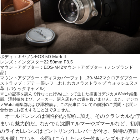
ボディ：キヤノンEOS 5D Mark II
レンズ：インダスター22 50mm F3.5
マウントアダプター：EOS-M42マウントアダプター（ノンブランド
品）
マウントアダプター：ディスカバーフォト L39-M42マクロアダプター
ストラップ：デテ 一眼レフしわしわカメラストラップ ウォッシュヌメ
革（バケッタキャメル）
※この記事を読んで行なった行為によって生じた損害はデジカメWatch編集
部、澤村徹および、メーカー、購入店もその責を負いません。また、デジカ
メWatch編集部および澤村徹は、この記事についての個別のご質問・お問い
合わせにお答えすることはできません。
オールドレンズは個性的な描写に加え、そのクラシカルな佇
まいも魅力的だ。なかでも沈胴エルマーやズマールなど、初期
のライカLレンズはピントリングにレバーが付き、独特の雰囲
気を醸している。今回はこうしたレバー付きレンズをキヤノン