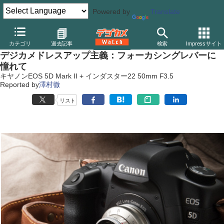
Powered by
Translate
デジカメ Watch
カメラ
一眼レフカメラ
キヤノン
カテゴリ
過去記事
検索
Impressサイト
デジカメドレスアップ主義：フォーカシングレバーに
憧れて
キヤノンEOS 5D Mark II + インダスター22 50mm F3.5
Reported by
澤村徹
リスト