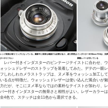
レンズ前面が絞りリングになっている。撮影中に前面を確認する必要があり、絞り変更は
インダスター22 50mm F3.5
少々やりづらい
調整レバーが付いている
レバー付きインダスターのビンテージテイストに合わせ、ウ
ォッシュドレザーのストラップを装着してみた。デテの一眼レ
フしわしわカメラストラップは、ヌメ革をウォッシュ加工して
いる点が特徴だ。ウォッシュドレザーは使い込んだ風合いが魅
力だが、そこにヌメ革ならではの素朴なテイストが加わり、レ
バー付きインダスターの無骨さと相性がよい。レザーカラーは
全4色で、ステッチは全11色から選択できる。