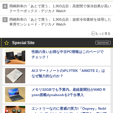
る「Filmator」
岡嶋和幸の「あとで買う」 1,903点目：高密閉で保冷効果が高い
クーラーボックス - デジカメ Watch
岡嶋和幸の「あとで買う」 1,905点目：放射冷却素材を採用した
車用サンシェード - デジカメ Watch
もっと見る
Special Site
性能の良いお得な中古PC情報はこのページで
チェック！
AIスマートノートのiFLYTEK「AINOTE 2」は
なぜ魅力的なのか？
メモリ32GBでも予算内。産経新聞社がAMD R
yzen搭載dynabookを2千台導入
エントリーなのに脅威の実力!「Osprey」Nobl