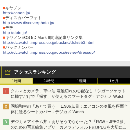
■
キヤノン
http://canon.jp/
■
ディスカバーフォト
http://www.discoverphoto.jp/
■
デテ
http://dete.jp/
■
キヤノンEOS 5D Mark II関連記事リンク集
http://dc.watch.impress.co.jp/backno/dslr/553.html
■
バックナンバー
http://dc.watch.impress.co.jp/docs/review/dressup/
アクセスランキング
1時間
24時間
1週間
1カ月
クルマとカメラ、車中泊 電池切れの心配なし！シガーソケット
に挿すだけで「探す」が使えるスマートタグ - デジカメ Watch
岡嶋和幸の「あとで買う」 1,906点目：エアコンの冷風を座面全
体に送るシートカバー - デジカメ Watch
デジカメアイテム丼：ありそうでなかった？「RAW＋JPEG派」
のための写真編集アプリ カメラデフォルトのJPEGを大切にす