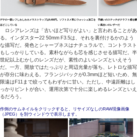
デテの一眼レフしわしわカメラストラップは9,450円。ソフトヌメ革にウォッシュ加工を
手縫いのステッチがクラフト感を醸
ほどこしている
い風合いのレザーだ
ロシアレンズは「古いほど写りがよい」と言われることがあ
る。インダスター22 50mm F3.5は、それを裏付けるかのよう
な描写だ。発色とシャープネスはナチュラルで、コントラスト
もしっかりしている。素朴ながらも芯を感じさせる描写だ。半
世紀以上むかしのレンズだが、素性のよいレンズといえそう
だ。一方、開放ではたっぷりと周辺光量が落ち、レトロな描写
が存分に味わえる。フランジバックが0.3mmほど短いため、無
限遠はF11まで絞ってもわずかに甘い。ただし、中遠距離はし
っかりピントが合い、運用次第で十分に楽しめるレンズといえ
るだろう。
作例のサムネイルをクリックすると、リサイズなしのRAW現像画像
（JPEG）を別ウィンドウで表示します。