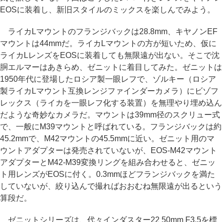
EOSに装着し、新旧スタイルのミックスを楽しんでみよう。
ライカLマウントのフランジバックは28.8mm、キヤノンEF
マウントは44mmだ。ライカLマウントの方が短いため、仮に
ライカLレンズをEOSに装着しても無限遠が出ない。そこで沈
胴エルマーはあきらめ、ゼニットに着目してみた。ゼニットは
1950年代に登場したロシア製一眼レフで、ゾルキー（ロシア
製ライカLマウント互換レンジファインダーカメラ）にビゾフ
レックス（ライカを一眼レフ化する装置）を無理やり埋め込ん
だような奇妙なカメラだ。マウントは39mm径のスクリュー式
で、一般にM39マウントと呼ばれている。フランジバックは約
45.2mmで、M42マウントの45.5mmに近い。ゼニット用のマ
ウントアダプターは発売されていないが、EOS-M42マウント
アダプターとM42-M39変換リングを組み合わせると、ゼニッ
ト用レンズがEOSに付く。0.3mmほどフランジバックを満た
していないが、絞り込んで撮ればおおむね無限遠が出るという
算段だ。
ゼニットシリーズは、代々インダスター22 50mm F3.5を標