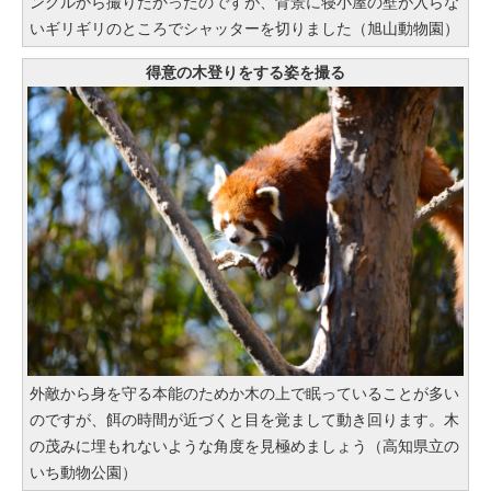
ングルから撮りたかったのですが、背景に寝小屋の壁が入らな
いギリギリのところでシャッターを切りました（旭山動物園）
得意の木登りをする姿を撮る
外敵から身を守る本能のためか木の上で眠っていることが多い
のですが、餌の時間が近づくと目を覚まして動き回ります。木
の茂みに埋もれないような角度を見極めましょう（高知県立の
いち動物公園）