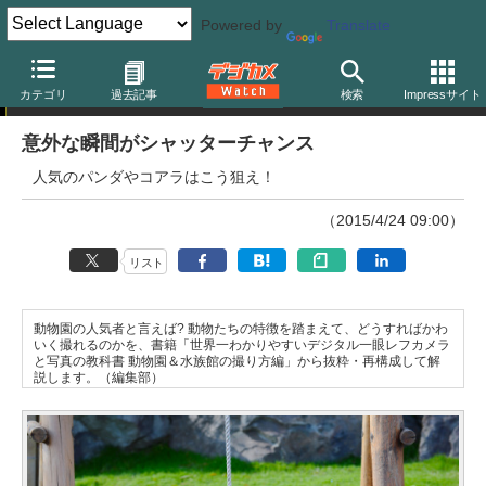
Powered by
Translate
動物園の撮り方
カテゴリ
過去記事
検索
Impressサイト
意外な瞬間がシャッターチャンス
人気のパンダやコアラはこう狙え！
（2015/4/24 09:00）
リスト
動物園の人気者と言えば? 動物たちの特徴を踏まえて、どうすればかわ
いく撮れるのかを、書籍「世界一わかりやすいデジタル一眼レフカメラ
と写真の教科書 動物園＆水族館の撮り方編」から抜粋・再構成して解
説します。（編集部）