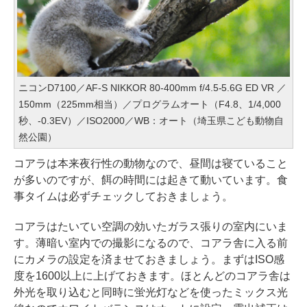
ニコンD7100／AF-S NIKKOR 80-400mm f/4.5-5.6G ED VR ／
150mm（225mm相当）／プログラムオート（F4.8、1/4,000
秒、-0.3EV）／ISO2000／WB：オート（埼玉県こども動物自
然公園）
コアラは本来夜行性の動物なので、昼間は寝ていること
が多いのですが、餌の時間には起きて動いています。食
事タイムは必ずチェックしておきましょう。
コアラはたいてい空調の効いたガラス張りの室内にいま
す。薄暗い室内での撮影になるので、コアラ舎に入る前
にカメラの設定を済ませておきましょう。まずはISO感
度を1600以上に上げておきます。ほとんどのコアラ舎は
外光を取り込むと同時に蛍光灯などを使ったミックス光