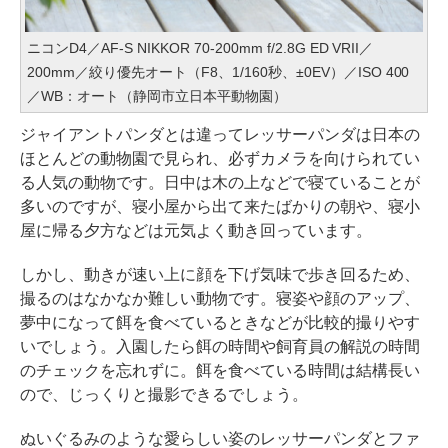
ニコンD4／AF-S NIKKOR 70-200mm f/2.8G ED VRII／
200mm／絞り優先オート（F8、1/160秒、±0EV）／ISO 400
／WB：オート（静岡市立日本平動物園）
ジャイアントパンダとは違ってレッサーパンダは日本の
ほとんどの動物園で見られ、必ずカメラを向けられてい
る人気の動物です。日中は木の上などで寝ていることが
多いのですが、寝小屋から出て来たばかりの朝や、寝小
屋に帰る夕方などは元気よく動き回っています。
しかし、動きが速い上に顔を下げ気味で歩き回るため、
撮るのはなかなか難しい動物です。寝姿や顔のアップ、
夢中になって餌を食べているときなどが比較的撮りやす
いでしょう。入園したら餌の時間や飼育員の解説の時間
のチェックを忘れずに。餌を食べている時間は結構長い
ので、じっくりと撮影できるでしょう。
ぬいぐるみのような愛らしい姿のレッサーパンダとファ