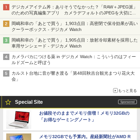
デジカメアイテム丼：ありそうでなかった？「RAW＋JPEG派」
のための写真編集アプリ カメラデフォルトのJPEGを大切にす
る「Filmator」
岡嶋和幸の「あとで買う」 1,903点目：高密閉で保冷効果が高い
クーラーボックス - デジカメ Watch
岡嶋和幸の「あとで買う」 1,905点目：放射冷却素材を採用した
車用サンシェード - デジカメ Watch
カメラバカにつける薬 in デジカメ Watch：こういうのはフィー
ルドズームと呼ぼう
カルスト台地に音が響き渡る「第48回秋吉台観光まつり花火大
会」
もっと見る
Special Site
お値段そのままでメモリ倍増！メモリ32GBの
「お得なゲーミングノート」
メモリ32GBでも予算内。産経新聞社がAMD R