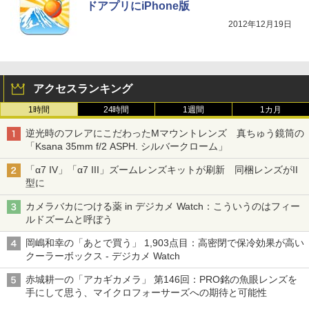
ドアプリにiPhone版
2012年12月19日
アクセスランキング
1時間
24時間
1週間
1カ月
逆光時のフレアにこだわったMマウントレンズ 真ちゅう鏡筒の
「Ksana 35mm f/2 ASPH. シルバークローム」
「α7 IV」「α7 III」ズームレンズキットが刷新 同梱レンズがII
型に
カメラバカにつける薬 in デジカメ Watch：こういうのはフィー
ルドズームと呼ぼう
岡嶋和幸の「あとで買う」 1,903点目：高密閉で保冷効果が高い
クーラーボックス - デジカメ Watch
赤城耕一の「アカギカメラ」 第146回：PRO銘の魚眼レンズを
手にして思う、マイクロフォーサーズへの期待と可能性