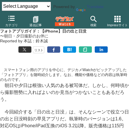
Powered by
Translate
デジカメ Watch
PC/モバイル関連
アプリ/ソフトウェア
その他
カテゴリ
過去記事
検索
Impressサイト
フォトアプリガイド：【iPhone】日の出と日没
〜朝日・夕日撮影のお伴に
Reported by 本誌：鈴木誠
リスト
スマートフォン用のアプリを中心に、デジカメWatchがピックアップした
「フォトアプリ」を随時紹介します。なお、機能や価格などの内容は執筆時
のものです。
朝日や夕日は根強い人気のある被写体だ。しかし、何時頃か
ら撮影態勢に入ればよいのか見当がつかないこともあるだろ
う。
今回紹介する「日の出と日没」は、そんなシーンで役立つ日
の出と日没時刻の早見アプリだ。執筆時のバージョンは1.6。
対応OSはiPhone/iPad互換のiOS 3.2以降。販売価格は115円