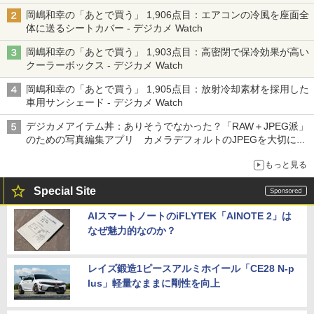
岡嶋和幸の「あとで買う」 1,906点目：エアコンの冷風を座面全
体に送るシートカバー - デジカメ Watch
岡嶋和幸の「あとで買う」 1,903点目：高密閉で保冷効果が高い
クーラーボックス - デジカメ Watch
岡嶋和幸の「あとで買う」 1,905点目：放射冷却素材を採用した
車用サンシェード - デジカメ Watch
デジカメアイテム丼：ありそうでなかった？「RAW＋JPEG派」
のための写真編集アプリ カメラデフォルトのJPEGを大切にす
る「Filmator」
もっと見る
Special Site
AIスマートノートのiFLYTEK「AINOTE 2」は
なぜ魅力的なのか？
レイズ鍛造1ピースアルミホイール「CE28 N-p
lus」軽量なままに剛性を向上