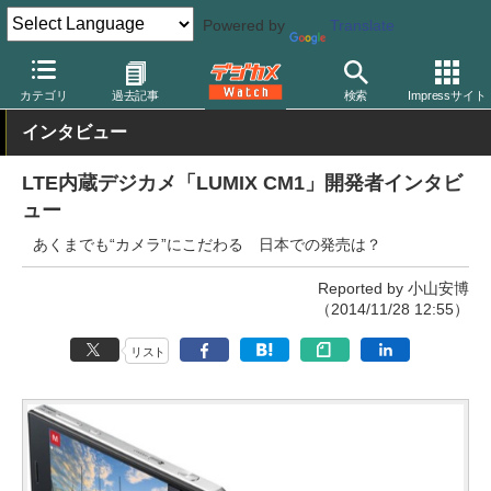
Powered by
Translate
デジカメ Watch
カメラ
レンズ一体型（コンパクト）カメラ
パ
カテゴリ
過去記事
検索
Impressサイト
インタビュー
LTE内蔵デジカメ「LUMIX CM1」開発者インタビ
ュー
あくまでも“カメラ”にこだわる 日本での発売は？
Reported by 小山安博
（2014/11/28 12:55）
リスト