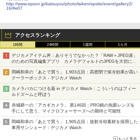
http://www.epson.jp/katsuyou/photo/taiken/epsite/event/gallery2/
16/#e07
アクセスランキング
1時間
24時間
1週間
1カ月
デジカメアイテム丼：ありそうでなかった？「RAW＋JPEG派」
のための写真編集アプリ カメラデフォルトのJPEGを大切にす
る「Filmator」
岡嶋和幸の「あとで買う」 1,903点目：高密閉で保冷効果が高い
クーラーボックス - デジカメ Watch
カメラバカにつける薬 in デジカメ Watch：こういうのはフィー
ルドズームと呼ぼう
赤城耕一の「アカギカメラ」 第146回：PRO銘の魚眼レンズを
手にして思う、マイクロフォーサーズへの期待と可能性
岡嶋和幸の「あとで買う」 1,905点目：放射冷却素材を採用した
車用サンシェード - デジカメ Watch
もっと見る