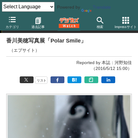
Powered by
Translate
写真展
カテゴリ
過去記事
検索
Impressサイト
香川美穂写真展「Polar Smile」
（エプサイト）
Reported by 本誌：河野知佳
（2016/5/12 15:00）
リスト