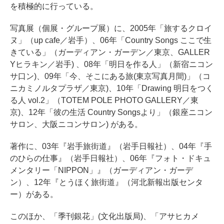
を積極的に行っている。
写真展（個展・グループ展）に、2005年「旅するクロイ
ヌ」（up cafe／岩手）、06年「Country Songs ここで生
きている」（ガーディアン・ガーデン／東京、GALLER
Yヒラキン／岩手) 、08年「明日を作る人」（新宿ニコン
サ口ン)、09年「今、そこにある旅(東京写真月間)」（コ
ニカミノルタプラザ／東京)、10年「Drawing 明日をつく
る人 vol.2」（TOTEM POLE PHOTO GALLERY／東
京)、12年「彼の生活 Country Songsより」（銀座ニコン
サロン、大阪ニコンサロン) がある。
著作に、03年『岩手旅街道』（岩手日報社）、04年『手
のひらの仕事』（岩手日報社）、06年『フォト・ドキュ
メンタリー「NIPPON」』（ガーディアン・ガーデ
ン）、12年『とうほく旅街道』（河北新報出版センタ
ー）がある。
このほか、「季刊銀花」(文化出版局)、「アサヒカメ