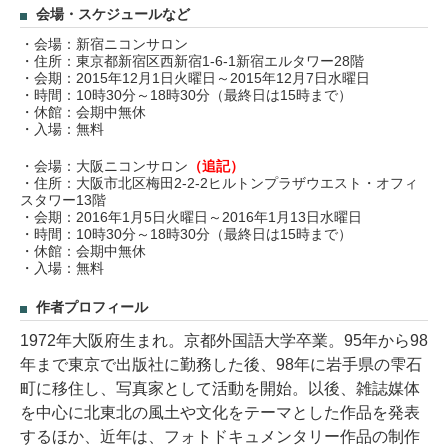
会場・スケジュールなど
・会場：新宿ニコンサロン
・住所：東京都新宿区西新宿1-6-1新宿エルタワー28階
・会期：2015年12月1日火曜日～2015年12月7日水曜日
・時間：10時30分～18時30分（最終日は15時まで）
・休館：会期中無休
・入場：無料
・会場：大阪ニコンサロン
（追記）
・住所：大阪市北区梅田2-2-2ヒルトンプラザウエスト・オフィ
スタワー13階
・会期：2016年1月5日火曜日～2016年1月13日水曜日
・時間：10時30分～18時30分（最終日は15時まで）
・休館：会期中無休
・入場：無料
作者プロフィール
1972年大阪府生まれ。京都外国語大学卒業。95年から98
年まで東京で出版社に勤務した後、98年に岩手県の雫石
町に移住し、写真家として活動を開始。以後、雑誌媒体
を中心に北東北の風土や文化をテーマとした作品を発表
するほか、近年は、フォトドキュメンタリー作品の制作