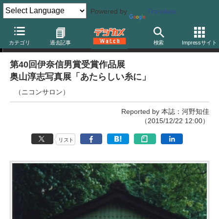
Powered by
Translate
写真展
カテゴリ
過去記事
検索
Impressサイト
第40回伊奈信男賞受賞作品展
奥山淳志写真展「あたらしい糸に」
（ニコンサロン）
Reported by 本誌：河野知佳
（2015/12/22 12:00）
リスト