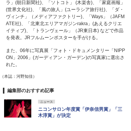
ラ」(朝日新聞社)、「ソトコト」 (木楽舎)、「家庭画報」
(世界文化社)、「風の旅人」(ユーラシア旅行社)、「ダ・
ヴィンチ」（メディアファクトリー)、「Ways」（JAFM
ATE社)、「北東北エリアマガジンrakra」(あえるクリエ
イティブ)、「トランヴェール」（JR東日本) などで作品
を発表。JRフルムーンポスターを手がける。
また、06年に写真展「フォト・ドキュメンタリー「NIPP
ON」2006」(ガーディアン・ガーデン)の写真家に選出さ
れた。
（本誌：河野知佳）
編集部のおすすめ記事
ニュース
ニコンサロン年度賞「伊奈信男賞」「三
木淳賞」が決定