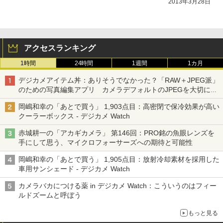
2013年3月28日
アクセスランキング
1時間
24時間
1週間
1カ月
デジカメアイテム丼：ありそうでなかった？「RAW＋JPEG派」
のための写真編集アプリ カメラデフォルトのJPEGを大切にす
る「Filmator」
岡嶋和幸の「あとで買う」 1,903点目：高密閉で保冷効果が高い
クーラーボックス - デジカメ Watch
赤城耕一の「アカギカメラ」 第146回：PRO銘の魚眼レンズを
手にして思う、マイクロフォーサーズへの期待と可能性
岡嶋和幸の「あとで買う」 1,905点目：放射冷却素材を採用した
車用サンシェード - デジカメ Watch
カメラバカにつける薬 in デジカメ Watch：こういうのはフィー
ルドズームと呼ぼう
もっと見る