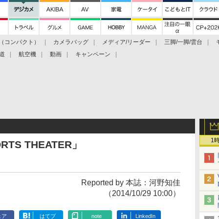
（コンパクト）
カメラバッグ
メディア/リーダー
三脚/一脚/雲台
道
航空機
動画
キャンペーン
1
TS THEATER」
Reported by 本誌：河野知佳
（2014/10/29 10:00）
ェア
はてブ
note
LinkedIn