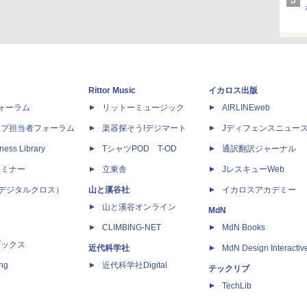
Rittor Music
イカロス出版
dフォーラム
リットーミュージック
AIRLINEweb
ップ担当者フォーラム
楽器探そう!デジマート
Jディフェンスニュー
ness Library
TシャツPOD T-OD
通訳翻訳ジャーナル
セミナー
立東舎
JレスキューWeb
 X（デジタルクロス）
山と溪谷社
イカロスアカデミー
山と溪谷オンライン
MdN
CLIMBING-NET
MdN Books
ブックス
近代科学社
MdN Design Interactiv
ing
近代科学社Digital
テックリブ
TechLib