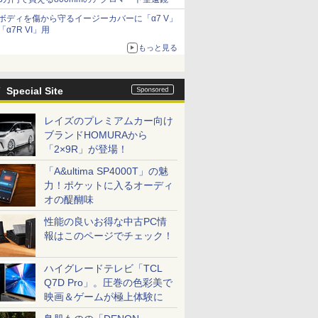
ボディを傷から守るイージーカバーに「α7 V」
「α7R VI」用
もっと見る
Special Site
レイズのプレミアムカー向け
ブランドHOMURAから
「2×9R」が登場！
「A&ultima SP4000T」の魅
力！ポケットに入るオーディ
オの醍醐味
性能の良いお得な中古PC情
報はこのページでチェック！
ハイグレードテレビ「TCL
Q7D Pro」。圧巻の色彩美で
映画＆ゲームが極上体験に