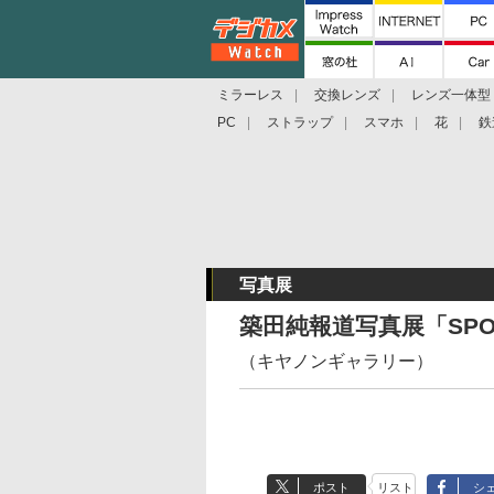
ミラーレス
交換レンズ
レンズ一体型
PC
ストラップ
スマホ
花
鉄
写真展
築田純報道写真展「SPOR
（キヤノンギャラリー）
ポスト
リスト
シ