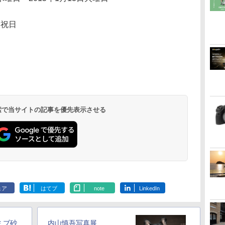
・祝日
 検索で当サイトの記事を優先表示させる
ェア
はてブ
note
LinkedIn
ミブ砂
内山慎吾写真展