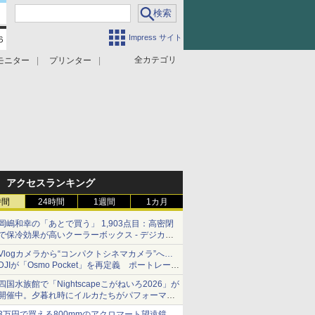
Impress サイト
全カテゴリ
モニター
プリンター
アクセスランキング
時間
24時間
1週間
1カ月
岡嶋和幸の「あとで買う」 1,903点目：高密閉
で保冷効果が高いクーラーボックス - デジカメ
Watch
Vlogカメラから“コンパクトシネマカメラ”へ…
DJIが「Osmo Pocket」を再定義 ポートレート
重視の映像設計に
四国水族館で「Nightscapeこがねいろ2026」が
開催中。夕暮れ時にイルカたちがパフォーマン
スを繰り広げる
3万円で買える800mmのアクロマート望遠鏡