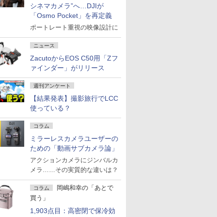
シネマカメラ”へ…DJIが
「Osmo Pocket」を再定義
ポートレート重視の映像設計に
ニュース
ZacutoからEOS C50用「Zフ
ァインダー」がリリース
週刊アンケート
【結果発表】撮影旅行でLCC
使っている？
コラム
ミラーレスカメラユーザーの
ための「動画サブカメラ論」
アクションカメラにジンバルカ
メラ……その実質的な違いは？
岡嶋和幸の「あとで
コラム
買う」
1,903点目：高密閉で保冷効