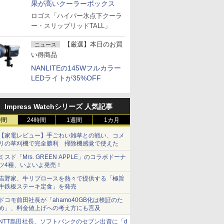
果が高いクーラーボックス
ロゴス「ハイパー氷点下クーラ
ー・スリップリッドTALL」
【厳選】本日のお買
ニュース
い得商品
NANLITEの145Wフルカラー
LEDライトが35%OFF
Impress Watchシリーズ 人気記事
時間
24時間
1週間
1カ月
【家電レビュー】手ごわい雑草との戦い、コメ
リの草刈機で完全勝利 掃除機感覚で使えた
ミスド「Mrs. GREEN APPLE」のコラボドーナ
ツ4種、いよいよ発売！
吉野家、牛リブロースを熱々で提供する「極旨
牛鉄板ステーキ定食」を発売
ドコモ前田社長が「ahamo40GB化は検証のた
め」、料金値上げへの考え方にも言及
NTT島田社長、ソフトバンクのセブン出資に「d