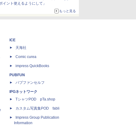
ポイント使えるようにして」
もっと見る
ICE
天海社
ス
Comic curea
impress QuickBooks
PUBFUN
パブファンセルフ
IPGネットワーク
TシャツPOD pTa.shop
カスタム写真集POD fabli
e
Impress Group Publication
Information