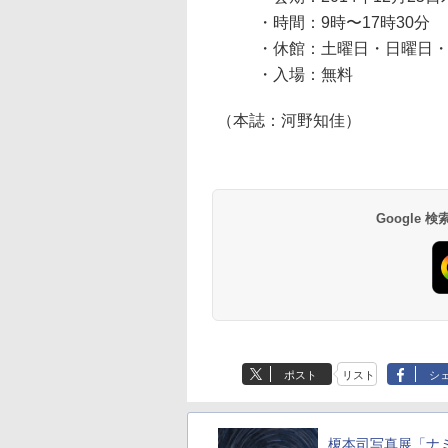
・時間：9時〜17時30分
・休館：土曜日・日曜日
・入場：無料
（本誌：河野知佳）
Google
ポスト
リスト
シ
榎本司写真展「ナ