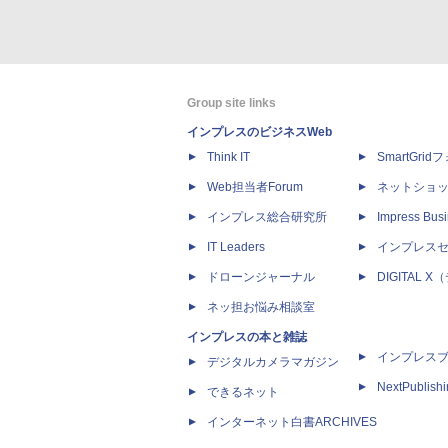
Group site links
インプレスのビジネスWeb
Think IT
SmartGri
Web担当者Forum
ネットショ
インプレス総合研究所
Impress Busi
IT Leaders
インプレス
ドローンジャーナル
DIGITAL
ネッ担お悩み相談室
インプレスの本と雑誌
インプレス
デジタルカメラマガジン
NextPublish
できるネット
インターネット白書ARCHIVES