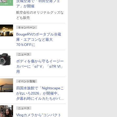
茨城空港で「羽田空港フェ
ア」が開催
航空会社のオリジナルグッズな
ども販売
キャンペーン
BougeRVのポータブル冷蔵
庫・エアコンなど最大
70％OFFに
ニュース
ボディを傷から守るイージー
カバーに「α7 V」「α7R VI」
用
イベント告知
四国水族館で「Nightscapeこ
がねいろ2026」が開催中。
夕暮れ時にイルカたちがパフ
ォーマンスを繰り広げる
ニュース
Vlogカメラから“コンパクト