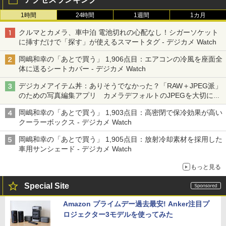
1時間
24時間
1週間
1カ月
クルマとカメラ、車中泊 電池切れの心配なし！シガーソケット
に挿すだけで「探す」が使えるスマートタグ - デジカメ Watch
岡嶋和幸の「あとで買う」 1,906点目：エアコンの冷風を座面全
体に送るシートカバー - デジカメ Watch
デジカメアイテム丼：ありそうでなかった？「RAW＋JPEG派」
のための写真編集アプリ カメラデフォルトのJPEGを大切にす
る「Filmator」
岡嶋和幸の「あとで買う」 1,903点目：高密閉で保冷効果が高い
クーラーボックス - デジカメ Watch
岡嶋和幸の「あとで買う」 1,905点目：放射冷却素材を採用した
車用サンシェード - デジカメ Watch
もっと見る
Special Site
Amazon プライムデー過去最安! Anker注目プ
ロジェクター3モデルを使ってみた