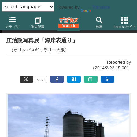
Powered by
Translate
写真展
カテゴリ
過去記事
検索
Impressサイト
庄治政写真展「海岸表通り」
（オリンパスギャラリー大阪）
Reported by
（2014/2/22 15:00）
リスト