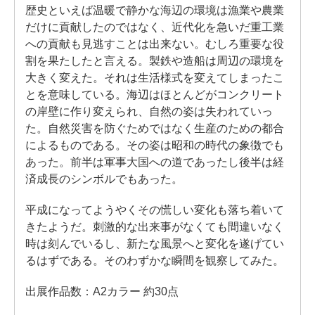
歴史といえば温暖で静かな海辺の環境は漁業や農業
だけに貢献したのではなく、近代化を急いだ重工業
への貢献も見逃すことは出来ない。むしろ重要な役
割を果たしたと言える。製鉄や造船は周辺の環境を
大きく変えた。それは生活様式を変えてしまったこ
とを意味している。海辺はほとんどがコンクリート
の岸壁に作り変えられ、自然の姿は失われていっ
た。自然災害を防ぐためではなく生産のための都合
によるものである。その姿は昭和の時代の象徴でも
あった。前半は軍事大国への道であったし後半は経
済成長のシンボルでもあった。
平成になってようやくその慌しい変化も落ち着いて
きたようだ。刺激的な出来事がなくても間違いなく
時は刻んでいるし、新たな風景へと変化を遂げてい
るはずである。そのわずかな瞬間を観察してみた。
出展作品数：A2カラー 約30点