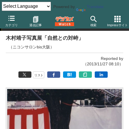
Powered by
Translate
写真展
カテゴリ
過去記事
検索
Impressサイト
木村靖子写真展「自然との対峙」
（ニコンサロンbis大阪）
Reported by
（2013/11/27 08:10）
リスト