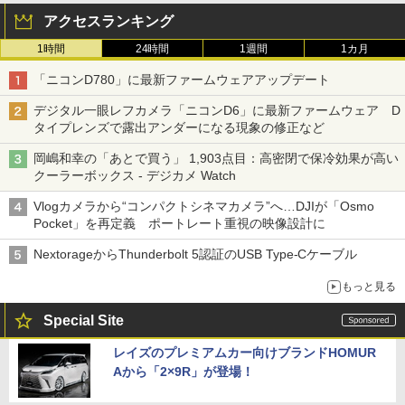
アクセスランキング
1時間
24時間
1週間
1カ月
「ニコンD780」に最新ファームウェアアップデート
デジタル一眼レフカメラ「ニコンD6」に最新ファームウェア D
タイプレンズで露出アンダーになる現象の修正など
岡嶋和幸の「あとで買う」 1,903点目：高密閉で保冷効果が高い
クーラーボックス - デジカメ Watch
Vlogカメラから“コンパクトシネマカメラ”へ…DJIが「Osmo
Pocket」を再定義 ポートレート重視の映像設計に
NextorageからThunderbolt 5認証のUSB Type-Cケーブル
もっと見る
Special Site
レイズのプレミアムカー向けブランドHOMUR
Aから「2×9R」が登場！