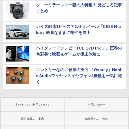
ソニーミラーレス一眼の大特集！ 見どころ記事
まとめ
レイズ鍛造1ピースアルミホイール「CE28 N-p
lus」軽量なままに剛性を向上
ハイグレードテレビ「TCL Q7D Pro」。圧巻の
色彩美で映画＆ゲームが極上体験に
エントリーなのに脅威の実力!「Osprey」Nobl
e Audioワイヤレスイヤフォン4機種を一気に聴
く
本サイトのご利用について
お問い合わせ
広告掲載のご案内
編集部へのご連絡