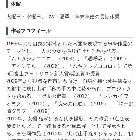
休館
火曜日・水曜日、GW・夏季・年末年始の長期休業
作者プロフィール
1999年より自身の混沌とした内面を表現する事を作品の
テーマとし、一人の少女を撮り続けた作品を発表。
「ムキダシノココロ」（2004）、「過呼吸」（2005）、
「アイシテル」（2006）。「ムキダシノココロ」にて第
6回富士フォトサロン新人賞/奨励賞を受賞。
2009年より視点を都市にも向け、自身の持つ死生観をそ
の都市に映し出す「私の手の中に花を摘む」プロジェク
トを始める。「湿度の定着」（2013）、「シンカイ ヲ
オヨグ」（2013）、「装束の行進」（2019）、「均一的
棒グラフ」（2019）。
2013年、女優 綾瀬はるか氏を撮影。その作品73点は表
参道ヒルズにて「綾瀬はるか写真展」として展示され
る。また同作品は2013年12月に山手線をジャックし、初