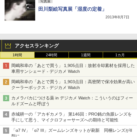
写真展
田川梨絵写真展「湿度の定着」
2013年8月7日
アクセスランキング
1時間
24時間
1週間
1カ月
岡嶋和幸の「あとで買う」 1,905点目：放射冷却素材を採用した
車用サンシェード - デジカメ Watch
岡嶋和幸の「あとで買う」 1,903点目：高密閉で保冷効果が高い
クーラーボックス - デジカメ Watch
カメラバカにつける薬 in デジカメ Watch：こういうのはフィー
ルドズームと呼ぼう
赤城耕一の「アカギカメラ」 第146回：PRO銘の魚眼レンズを
手にして思う、マイクロフォーサーズへの期待と可能性
「α7 IV」「α7 III」ズームレンズキットが刷新 同梱レンズがII
型に