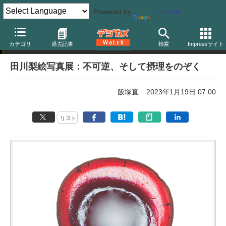
Powered by
Translate
写真展告知
カテゴリ
過去記事
検索
Impressサイト
田川梨絵写真展：不可逆、そして摂理をのぞく
飯塚直
2023年1月19日 07:00
リスト