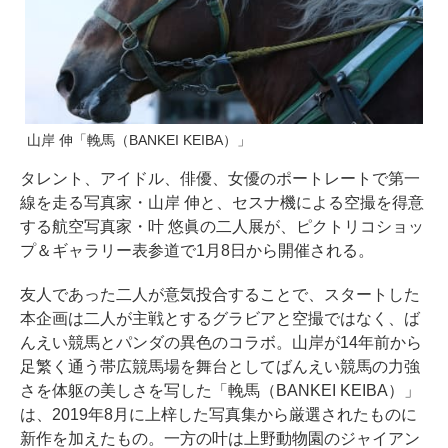
山岸 伸「輓馬（BANKEI KEIBA）」
タレント、アイドル、俳優、女優のポートレートで第一
線を走る写真家・山岸 伸と、セスナ機による空撮を得意
する航空写真家・叶 悠眞の二人展が、ピクトリコショッ
プ＆ギャラリー表参道で1月8日から開催される。
友人であった二人が意気投合することで、スタートした
本企画は二人が主戦とするグラビアと空撮ではなく、ば
んえい競馬とパンダの異色のコラボ。山岸が14年前から
足繁く通う帯広競馬場を舞台としてばんえい競馬の力強
さを体躯の美しさを写した「輓馬（BANKEI KEIBA）」
は、2019年8月に上梓した写真集から厳選されたものに
新作を加えたもの。一方の叶は上野動物園のジャイアン