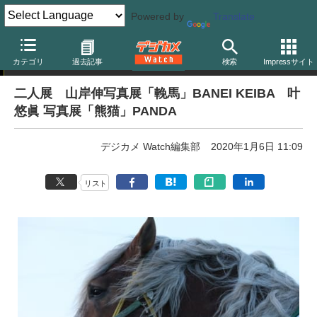
Powered by
Translate
写真展告知
カテゴリ
過去記事
検索
Impressサイト
二人展 山岸伸写真展「輓馬」BANEI KEIBA 叶
悠眞 写真展「熊猫」PANDA
デジカメ Watch編集部
2020年1月6日 11:09
リスト