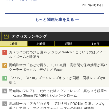
2007年3月15日
もっと関連記事を見る
アクセスランキング
1時間
24時間
1週間
1カ月
カメラバカにつける薬 in デジカメ Watch：こういうのはフィー
ルドズームと呼ぼう
岡嶋和幸の「あとで買う」 1,903点目：高密閉で保冷効果が高い
クーラーボックス - デジカメ Watch
「α7 IV」「α7 III」ズームレンズキットが刷新 同梱レンズがII
型に
逆光時のフレアにこだわったMマウントレンズ 真ちゅう鏡筒の
「Ksana 35mm f/2 ASPH. シルバークローム」
赤城耕一の「アカギカメラ」 第146回：PRO銘の魚眼レンズを
手にして思う、マイクロフォーサーズへの期待と可能性