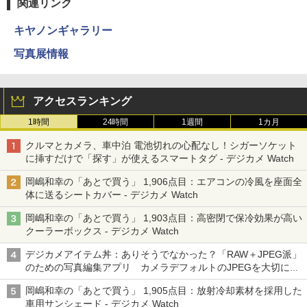
関連リンク
キヤノンギャラリー
写真展情報
アクセスランキング
1時間
24時間
1週間
1カ月
クルマとカメラ、車中泊 電池切れの心配なし！シガーソケット
に挿すだけで「探す」が使えるスマートタグ - デジカメ Watch
岡嶋和幸の「あとで買う」 1,906点目：エアコンの冷風を座面全
体に送るシートカバー - デジカメ Watch
岡嶋和幸の「あとで買う」 1,903点目：高密閉で保冷効果が高い
クーラーボックス - デジカメ Watch
デジカメアイテム丼：ありそうでなかった？「RAW＋JPEG派」
のための写真編集アプリ カメラデフォルトのJPEGを大切にす
る「Filmator」
岡嶋和幸の「あとで買う」 1,905点目：放射冷却素材を採用した
車用サンシェード - デジカメ Watch