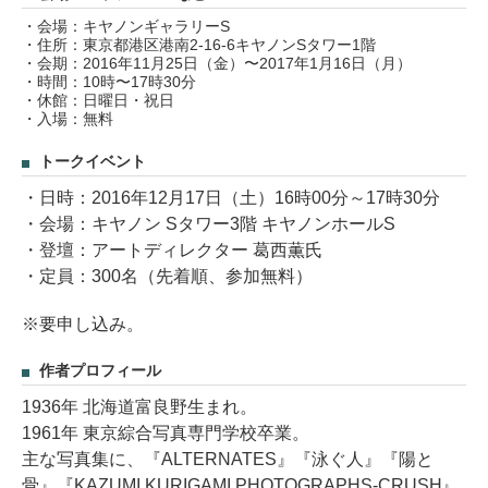
・会場：キヤノンギャラリーS
・住所：東京都港区港南2-16-6キヤノンSタワー1階
・会期：2016年11月25日（金）〜2017年1月16日（月）
・時間：10時〜17時30分
・休館：日曜日・祝日
・入場：無料
トークイベント
・日時：2016年12月17日（土）16時00分～17時30分
・会場：キヤノン Sタワー3階 キヤノンホールS
・登壇：アートディレクター 葛西薫氏
・定員：300名（先着順、参加無料）
※要申し込み。
作者プロフィール
1936年 北海道富良野生まれ。
1961年 東京綜合写真専門学校卒業。
主な写真集に、『ALTERNATES』『泳ぐ人』『陽と
骨』『KAZUMI KURIGAMI PHOTOGRAPHS-CRUSH』