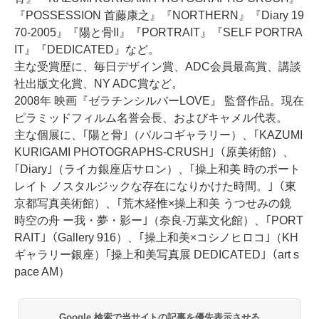
『POSSESSION 首藤康之』『NORTHERN』『Diary 19
70-2005』『陽と骨II』『PORTRAIT』『SELF PORTRA
IT』『DEDICATED』など。
主な受賞歴に、毎日デザイン賞、ADC会員最高賞、講談
社出版文化賞、NY ADC賞など。
2008年 映画『ゼラチンシルバーLOVE』 監督作品。現在
ピラミッドフィルム名誉会長、およびキャメル代表。
主な個展に、｢陽と骨｣（パルコギャラリー）、｢KAZUMI
KURIGAMI PHOTOGRAPHS-CRUSH｣（原美術館）、
｢Diary｣（ライカ銀座店サロン）、｢操上和美 時のポート
レイト ノスタルジックな存在になりかけた時間。｣（東
京都写真美術館）、｢荒木経惟×操上和美 うつせみの鏡
時空の舟 ー我・夢・影ー｣（奈良-万葉文化館）、｢PORT
RAIT｣（Gallery 916）、｢操上和美×コシノヒロコ｣（KH
ギャラリー銀座）｢操上和美写真展 DEDICATED｣（art s
pace AM）
Google 検索で当サイトの記事を優先表示させる