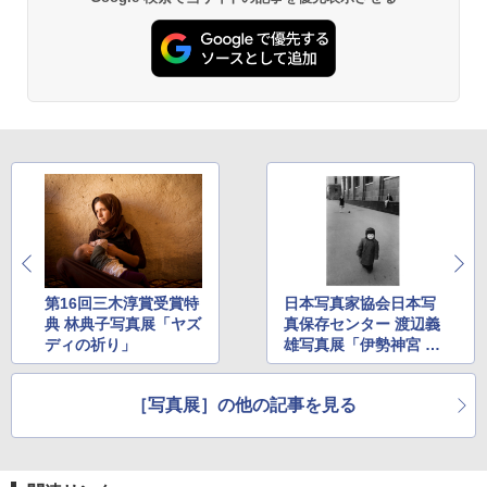
第16回三木淳賞受賞特
日本写真家協会日本写
典 林典子写真展「ヤズ
真保存センター 渡辺義
ディの祈り」
雄写真展「伊勢神宮 イ
タリア・モスクワ」
［写真展］の他の記事を見る