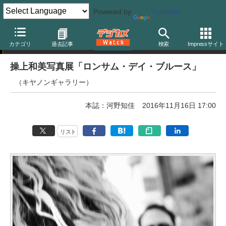
Powered by
Translate
写真展
カテゴリ
過去記事
検索
Impressサイト
操上和美写真展「ロンサム・デイ・ブルース」
（キヤノンギャラリー）
本誌：河野知佳
2016年11月16日 17:00
リスト