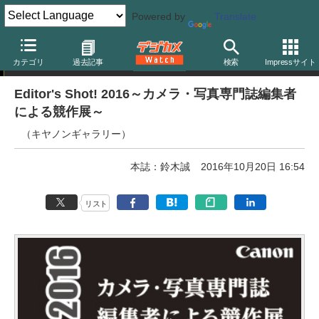
Powered by
Translate
写真展
カテゴリ
過去記事
検索
Impressサイト
Editor's Shot! 2016～カメラ・写真専門誌編集者
による競作展～
（キヤノンギャラリー）
本誌：鈴木誠
2016年10月20日 16:54
リスト