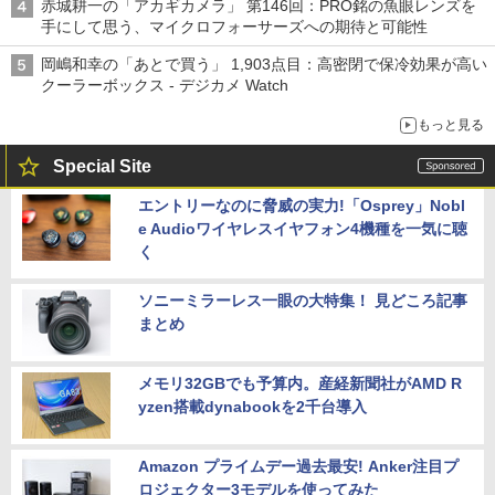
赤城耕一の「アカギカメラ」 第146回：PRO銘の魚眼レンズを
手にして思う、マイクロフォーサーズへの期待と可能性
岡嶋和幸の「あとで買う」 1,903点目：高密閉で保冷効果が高い
クーラーボックス - デジカメ Watch
もっと見る
Special Site
エントリーなのに脅威の実力!「Osprey」Nobl
e Audioワイヤレスイヤフォン4機種を一気に聴
く
ソニーミラーレス一眼の大特集！ 見どころ記事
まとめ
メモリ32GBでも予算内。産経新聞社がAMD R
yzen搭載dynabookを2千台導入
Amazon プライムデー過去最安! Anker注目プ
ロジェクター3モデルを使ってみた