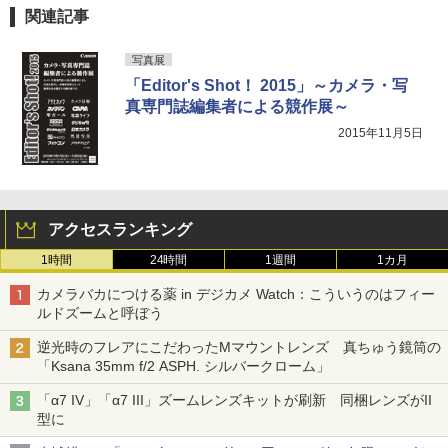
関連記事
写真展
「Editor's Shot！ 2015」～カメラ・写
真専門誌編集者による競作展～
2015年11月5日
アクセスランキング
1時間
24時間
1週間
1カ月
カメラバカにつける薬 in デジカメ Watch：こういうのはフィー
ルドズームと呼ぼう
逆光時のフレアにこだわったMマウントレンズ 真ちゅう鏡筒の
「Ksana 35mm f/2 ASPH. シルバークローム」
「α7 IV」「α7 III」ズームレンズキットが刷新 同梱レンズがII
型に