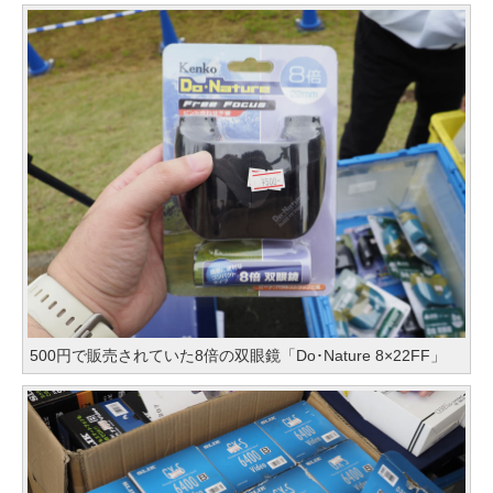
500円で販売されていた8倍の双眼鏡「Do･Nature 8×22FF」