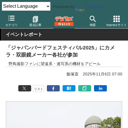
Powered by
Translate
デジカメ Watch
カメラ
ミラーレスカメラ
OMDS/オリンパス
カテゴリ
過去記事
検索
Impressサイト
イベントレポート
「ジャパンバードフェスティバル2025」にカメ
ラ・双眼鏡メーカー各社が参加
野鳥撮影ファンに望遠系・連写系の機材をアピール
飯塚直
2025年11月6日 07:00
リスト