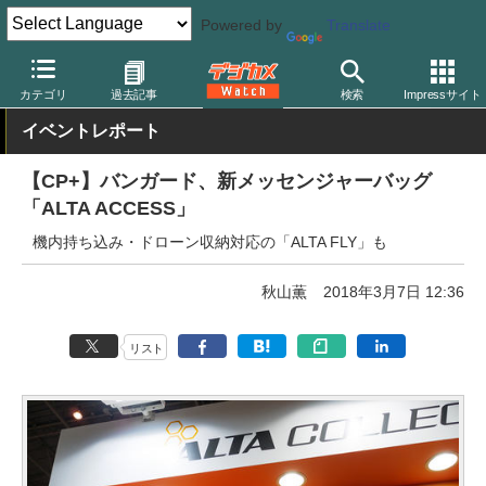
Powered by
Translate
デジカメ Watch
撮影用品
三脚/一脚/雲台
バンガード
カテゴリ
過去記事
検索
Impressサイト
イベントレポート
【CP+】バンガード、新メッセンジャーバッグ
「ALTA ACCESS」
機内持ち込み・ドローン収納対応の「ALTA FLY」も
秋山薫
2018年3月7日 12:36
リスト