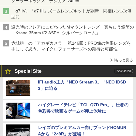
クーラーボックス - デジカメ Watch
「α7 IV」「α7 III」ズームレンズキットが刷新 同梱レンズがII
型に
逆光時のフレアにこだわったMマウントレンズ 真ちゅう鏡筒の
「Ksana 35mm f/2 ASPH. シルバークローム」
赤城耕一の「アカギカメラ」 第146回：PRO銘の魚眼レンズを
手にして思う、マイクロフォーサーズへの期待と可能性
もっと見る
Special Site
iFi audio主力「NEO Stream 3」「NEO iDSD
3」に迫る
ハイグレードテレビ「TCL Q7D Pro」。圧巻の
色彩美で映画＆ゲームが極上体験に
レイズのプレミアムカー向けブランドHOMUR
Aから「2×9R」が登場！