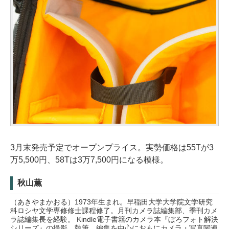
3月末発売予定でオープンプライス。実勢価格は55Tが3
万5,500円、58Tは3万7,500円になる模様。
秋山薫
（あきやまかおる）1973年生まれ。早稲田大学大学院文学研究
科ロシヤ文学専修修士課程修了。月刊カメラ誌編集部、季刊カメ
ラ誌編集長を経験。 Kindle電子書籍のカメラ本『ぼろフォト解決
シリーズ』の撮影、執筆、編集を中心におもにカメラ・写真関連