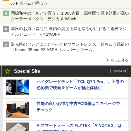
ルドズームと呼ぼう
岡嶋和幸の「あとで買う」 1,903点目：高密閉で保冷効果が高い
クーラーボックス - デジカメ Watch
本日のお買い得商品 車内の温度上昇を緩やかにする「遮光マジ
カルシェード」が42%OFF
逆光時のフレアにこだわったMマウントレンズ 真ちゅう鏡筒の
「Ksana 35mm f/2 ASPH. シルバークローム」
もっと見る
Special Site
ハイグレードテレビ「TCL Q7D Pro」。圧巻の
色彩美で映画＆ゲームが極上体験に
性能の良いお得な中古PC情報はこのページで
チェック！
AIスマートノートのiFLYTEK「AINOTE 2」は