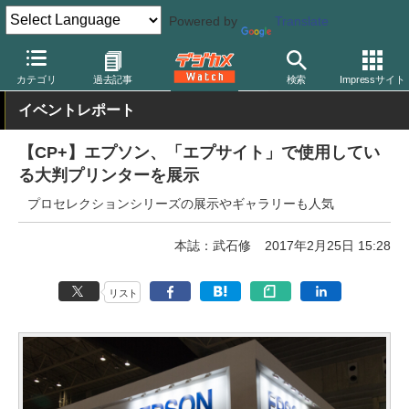
Powered by
Translate
デジカメ Watch
イベント
CP+
2017
カテゴリ
過去記事
検索
Impressサイト
イベントレポート
【CP+】エプソン、「エプサイト」で使用してい
る大判プリンターを展示
プロセレクションシリーズの展示やギャラリーも人気
本誌：武石修
2017年2月25日 15:28
リスト