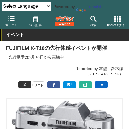
Powered by
Translate
デジカメ Watch
カメラ
ミラーレスカメラ
富士フイルム
カテゴリ
過去記事
検索
Impressサイト
イベント
FUJIFILM X-T10の先行体感イベントが開催
先行展示は5月18日から実施中
Reported by 本誌：鈴木誠
（2015/5/18 15:46）
リスト