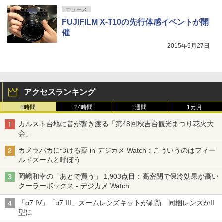
ニュース
FUJIFILM X-T10の先行体感イベントが開
催
2015年5月27日
アクセスランキング
1時間
24時間
1週間
1カ月
カルスト台地に音が響き渡る「第48回秋吉台観光まつり花火大
会」
カメラバカにつける薬 in デジカメ Watch：こういうのはフィー
ルドズームと呼ぼう
岡嶋和幸の「あとで買う」 1,903点目：高密閉で保冷効果が高い
クーラーボックス - デジカメ Watch
「α7 IV」「α7 III」ズームレンズキットが刷新 同梱レンズがII
型に