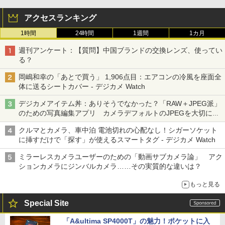
アクセスランキング
1時間
24時間
1週間
1カ月
週刊アンケート：【質問】中国ブランドの交換レンズ、使ってい
る？
岡嶋和幸の「あとで買う」 1,906点目：エアコンの冷風を座面全
体に送るシートカバー - デジカメ Watch
デジカメアイテム丼：ありそうでなかった？「RAW＋JPEG派」
のための写真編集アプリ カメラデフォルトのJPEGを大切にす
る「Filmator」
クルマとカメラ、車中泊 電池切れの心配なし！シガーソケット
に挿すだけで「探す」が使えるスマートタグ - デジカメ Watch
ミラーレスカメラユーザーのための「動画サブカメラ論」 アク
ションカメラにジンバルカメラ……その実質的な違いは？
もっと見る
Special Site
「A&ultima SP4000T」の魅力！ポケットに入