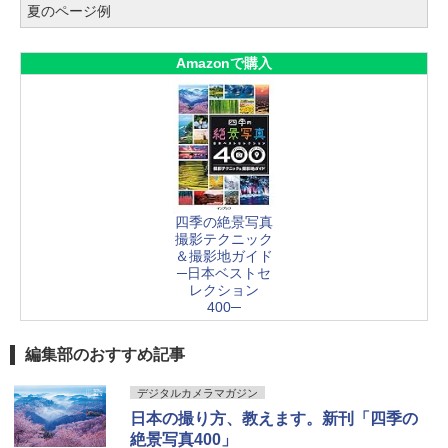
夏のページ例
Amazonで購入
四季の絶景写真
撮影テクニック
＆撮影地ガイド
─日本ベストセ
レクション
400─
編集部のおすすめ記事
デジタルカメラマガジン
日本の撮り方、教えます。新刊「四季の
絶景写真400」