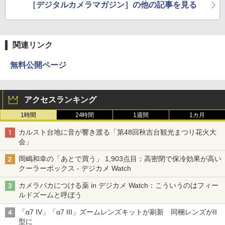
［デジタルカメラマガジン］の他の記事を見る
関連リンク
無料公開ページ
アクセスランキング
1時間
24時間
1週間
1カ月
カルスト台地に音が響き渡る「第48回秋吉台観光まつり花火大
会」
岡嶋和幸の「あとで買う」 1,903点目：高密閉で保冷効果が高い
クーラーボックス - デジカメ Watch
カメラバカにつける薬 in デジカメ Watch：こういうのはフィー
ルドズームと呼ぼう
「α7 IV」「α7 III」ズームレンズキットが刷新 同梱レンズがII
型に