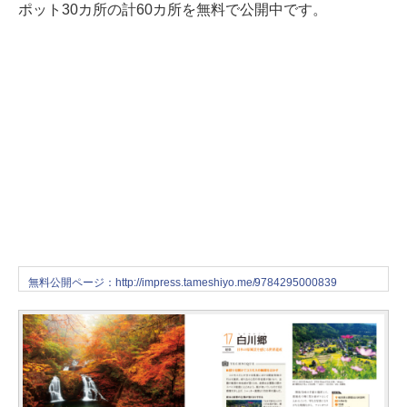
ポット30カ所の計60カ所を無料で公開中です。
無料公開ページ：http://impress.tameshiyo.me/9784295000839