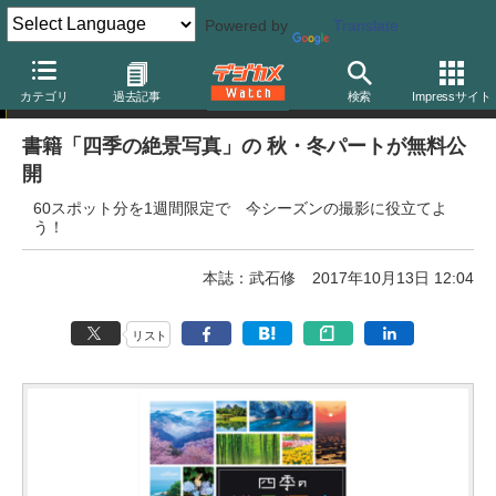
Powered by
Translate
デジタルカメラマガジン
カテゴリ
過去記事
検索
Impressサイト
書籍「四季の絶景写真」の 秋・冬パートが無料公
開
60スポット分を1週間限定で 今シーズンの撮影に役立てよ
う！
本誌：武石修
2017年10月13日 12:04
リスト