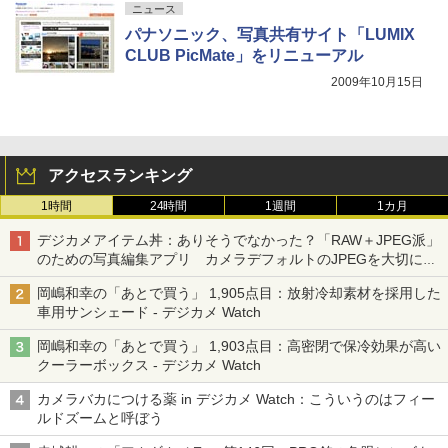
ニュース
パナソニック、写真共有サイト「LUMIX
CLUB PicMate」をリニューアル
2009年10月15日
アクセスランキング
1時間
24時間
1週間
1カ月
デジカメアイテム丼：ありそうでなかった？「RAW＋JPEG派」
のための写真編集アプリ カメラデフォルトのJPEGを大切にす
る「Filmator」
岡嶋和幸の「あとで買う」 1,905点目：放射冷却素材を採用した
車用サンシェード - デジカメ Watch
岡嶋和幸の「あとで買う」 1,903点目：高密閉で保冷効果が高い
クーラーボックス - デジカメ Watch
カメラバカにつける薬 in デジカメ Watch：こういうのはフィー
ルドズームと呼ぼう