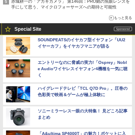
赤城耕一の「アカギカメラ」 第146回：PRO銘の魚眼レンズを
手にして思う、マイクロフォーサーズへの期待と可能性
もっと見る
Special Site
SOUNDPEATSのイヤカフ型イヤフォン「UU2
イヤーカフ」をイヤカフマニアが語る
エントリーなのに脅威の実力!「Osprey」Nobl
e Audioワイヤレスイヤフォン4機種を一気に聴
く
ハイグレードテレビ「TCL Q7D Pro」。圧巻の
色彩美で映画＆ゲームが極上体験に
ソニーミラーレス一眼の大特集！ 見どころ記事
まとめ
「A&ultima SP4000T」の魅力！ポケットに入